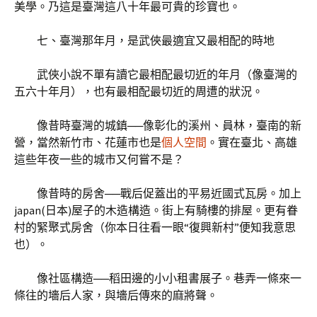
美學。乃這是臺灣這八十年最可貴的珍寶也。
七、臺灣那年月，是武俠最適宜又最相配的時地
武俠小說不單有讀它最相配最切近的年月（像臺灣的
五六十年月），也有最相配最切近的周遭的狀況。
像昔時臺灣的城鎮──像彰化的溪州、員林，臺南的新
營，當然新竹市、花蓮市也是
個人空間
。實在臺北、高雄
這些年夜一些的城市又何嘗不是？
像昔時的房舍──戰后促蓋出的平易近國式瓦房。加上
japan(日本)屋子的木造構造。街上有騎樓的排屋。更有眷
村的緊聚式房舍（你本日往看一眼“復興新村”便知我意思
也）。
像社區構造──稻田邊的小小租書展子。巷弄一條來一
條往的墻后人家，與墻后傳來的麻將聲。