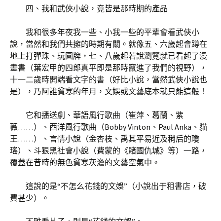
四、我和武俠小說，竟皆是那時期的產品
我和很多年夜我一些、小我一些的平輩會看武俠小
說，當然和我們共擁的時期有關。就像五、六歲起會蹲在
地上打彈珠、玩圓牌，七、八歲起若說瀏覽就已看起了漫
畫書（葉宏甲的四郎真平即是那時竄進了我們的視野），
十一二歲時開端看文字的書（好比小說，當然武俠小說也
是），乃阿誰貧寒的年月，文娛或文藝底本就只能這般！
它和播送劇、華語風行歌曲（崔萍、葛蘭、紫
薇……）、西洋風行歌曲（Bobby Vinton、Paul Anka、貓
王……）、言情小說（金杏枝、禹其平易近及稍后的瓊
瑤）、斗狠黑社會小說（費蒙的《賭國仇城》等）一路，
覆蓋在昔時的無色貧寒灰澹的文藝空氣中。
這說的是“不怎么花錢的文娛”（小說出于租書店，破
費甚少）。