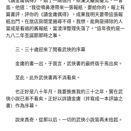
《讀金庸偶得》。過了一兩個月，蔡瀾又離開臺北，一會
面，他道：“我從噴鼻港帶來一張報紙，要給你的。報上有
篇書評，評你的《讀金庸偶得》。成果我明天要帶這張報
紙出門，在旅店房間里遍尋不得。我想，能夠是掃除的人
當成是看過的舊報紙，當渣滓整理失落了。”這年夜約是一
九八二年圣誕節那時之事。
三、三十歲迎來了閱看武俠的序幕
金庸的書一出，于我言，武俠書的最終版于焉出矣。
至此，此外武俠書再不消看矣。
也正好是八十年月，我要進進我的三十之年，實在武
俠小說已漸不看矣。正好以詳讀金庸（并寫成一本評論之
書）作為序幕。
說來真奇，從那以后，一切的武俠小說皆再未拾起。