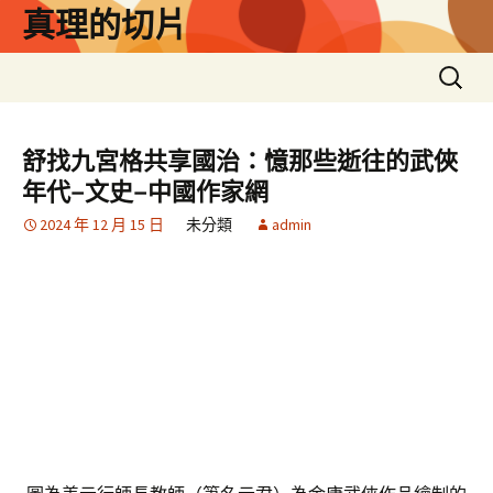
跳
真理的切片
至
主
搜
要
尋
內
關
容
鍵
舒找九宮格共享國治：憶那些逝往的武俠
字:
年代–文史–中國作家網
2024 年 12 月 15 日
未分類
admin