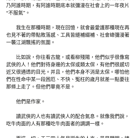
乃阿誰時期，有阿誰時期底本就彌漫在社會上的一年夜片
“不服氣”。
我生在那種時期，現在回憶，就會最愛護那種現在再
也見不著的帶點敗落感、工具皆縫補綴補、社會總彌漫著
一襲江湖飄搖的氛圍。
比如說，你往看古龍，或看柳殘陽，他們似乎很像寫
武俠的人！他們對待身邊的太保或類太保，有他們很感切
近又很通透的目光。并且，他們本身不消是太保。哪怕他
們在性命中某一段困厄、不快、冤枉的歲月就差一點要往
那條上走了。但他們畢竟不是。
他們是作家。
讀武俠的人也有讀武俠人的配合氣息。就像我們說，
吃牛肉面的人有那種吃牛肉面者的調調一樣。