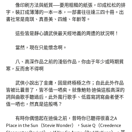
像印刷方法與紙質──要用粗糙的紙張，印成松松的排
字，裝訂成薄薄的一本一本，一部書往往達三四十冊。出
書社常是南琪、真善美、四維、年齡等。
這些皆是靜心讀武俠最天經地義的周遭的狀況啊！
當然，現在只能懷念啊。
八、高深作品之前的淺俗作品，你由于年少或時期貧
寒，反而舍不得啊
武俠小說出了金庸，固是終極極之作；自此此外作品
皆被比曩昔了，皆不值一哂矣。就像鮑勃·迪倫這般高深的
詞與曲歌手聽過后，此外風行歌手、低眉寫詞寫曲者便不
值一哂也，然真是這般嗎？
有時你偶憶起在迪倫之前，昔時你已聽得很喜之A
Place in the Sun（Stevie Wonder），Susie Q（Creedence