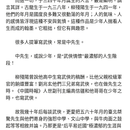
而這一切，于三四十年月誕生的人言，最是顯明。請
言其詳。古龍生于一九三八年，柳殘陽生于一九四一年，
他們的年月是國度良多難又很動蕩的年月；人的氣味、人
的感情皆浮現這種不安與氣憤。這種作品是少年人揣看人
生而成的翰墨。它粗拙，但它有興趣思。
很多人提筆寫武俠，常是中先生。
中先生，或說少年，是“武俠情懷”最濃郁的人生階
段！
柳殘陽曾說他高中生寫武俠的稿酬，比他父親校級軍
官的餉還豐富！劉兆玄他們三兄弟寫武俠，也在做先生之
時。《中國時報》人世副刊主編高信疆和他哥哥在少年之
時，也寫武俠。
故我幾十年后每談武俠，更愛把五六十年月的臺北桀
驁先生與他們寄身的強恕中學、文山中學，與牛肉面之鼓
起等等相敘并論。乃那更是“后平易近國”極濃郁的生涯與