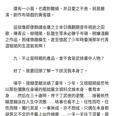
還有一小我，也盡對聽過，并且愛之不舍，就是搬
演、創作布袋戲的黃俊雄。
這就像即便飽讀金庸之士本日偶翻開昔年很迷之田
歌、陳青云、柳殘陽、臥龍生等未必臻于岑嶺、稍嫌淺顯
之作品，照樣樂趣橫生，甚至憶起了少年時臺灣那年代青
澀粗陋的生涯氣氛啊！
九、不止是時期的產品，會不會是武俠書中人物？
好了，我要回頭了解一下狀況我本身了。
嗟乎，我糊里糊涂過了童年、少年，又很粗陋拋荒地
以那些彌散在身邊的粗拙藝文資料文娛本身、養育本
身……然后在三十歲時，停下了武俠的瀏覽……接著依然
糊里糊涂在人生中流散……啥事也看不上，任性而吃，任
性而睡，獨行其是，一事無成，亦不想成，只偶在本身那
胡意又不文的手藝上似作揣摩……一天一天往下混著，居