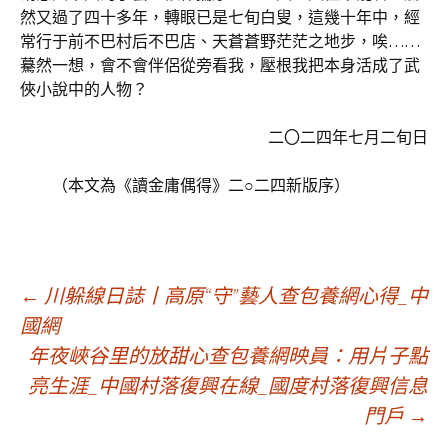
然又過了四十多年，轉眼已是七旬白叟，這幾十年中，經
常行于前不巴村后不巴店、天蒼蒼野茫茫之地步，唉……
驀然一想，會不會伴侶從旁看我，壓根我把本身活成了武
俠小說中的人物？
二〇二四年七月二旬日
（本文為《讀金庸偶得》二○二四新版序）
文
←
川躲線日誌丨高原“守”藝人查包養網心得_中
國網
年夜峽谷里的放甜心查包養網映員：用片子點
章
亮生涯_中國村落復興在線_國度村落復興信息
門戶
→
導