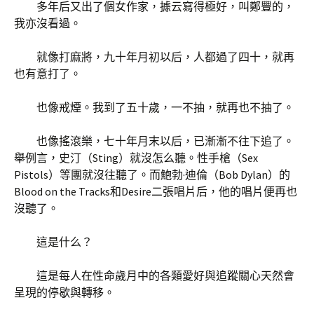
多年后又出了個女作家，據云寫得極好，叫鄭豐的，
我亦沒看過。
就像打麻將，九十年月初以后，人都過了四十，就再
也有意打了。
也像戒煙。我到了五十歲，一不抽，就再也不抽了。
也像搖滾樂，七十年月末以后，已漸漸不往下追了。
舉例言，史汀（Sting）就沒怎么聽。性手槍（Sex
Pistols）等團就沒往聽了。而鮑勃·迪倫（Bob Dylan）的
Blood on the Tracks和Desire二張唱片后，他的唱片便再也
沒聽了。
這是什么？
這是每人在性命歲月中的各類愛好與追蹤關心天然會
呈現的停歇與轉移。