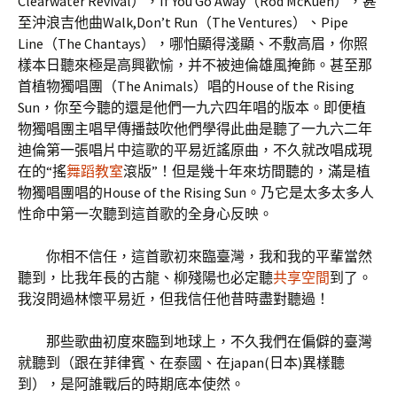
Clearwater Revival），If You Go Away（Rod McKuen），甚
至沖浪吉他曲Walk,Don’t Run（The Ventures）、Pipe
Line（The Chantays），哪怕顯得淺顯、不敷高眉，你照
樣本日聽來極是高興歡愉，并不被迪倫雄風掩飾。甚至那
首植物獨唱團（The Animals）唱的House of the Rising
Sun，你至今聽的還是他們一九六四年唱的版本。即便植
物獨唱團主唱早傳播鼓吹他們學得此曲是聽了一九六二年
迪倫第一張唱片中這歌的平易近謠原曲，不久就改唱成現
在的“搖
舞蹈教室
滾版”！但是幾十年來坊間聽的，滿是植
物獨唱團唱的House of the Rising Sun。乃它是太多太多人
性命中第一次聽到這首歌的全身心反映。
你相不信任，這首歌初來臨臺灣，我和我的平輩當然
聽到，比我年長的古龍、柳殘陽也必定聽
共享空間
到了。
我沒問過林懷平易近，但我信任他昔時盡對聽過！
那些歌曲初度來臨到地球上，不久我們在偏僻的臺灣
就聽到（跟在菲律賓、在泰國、在japan(日本)異樣聽
到），是阿誰戰后的時期底本使然。