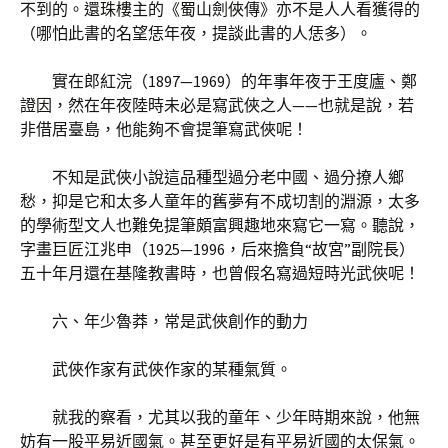
不到的。還珠樓主的《蜀山劍俠傳》亦不是人人看獲得的
（哪怕此書的名望恁年夜，提談此書的人恁多）。
實在郎紅浣（1897—1969）的年事年夜于王度廬、鄭
證因，然在年夜陸時未必是寫武俠之人——也就是說，若
非借居臺島，他能夠不會提筆寫武俠呢！
不知是武俠小說這品種型過分老中國、過分撩人鄉
愁，抑是它和太多人童年的舊夢有不成切割的淵源，太多
的學術型文人也難免提筆頗富興趣地來寫它一寫。聽說，
字畫巨匠江兆申（1925—1996，后來擔負“故宮”副院長）
五十年月還在基隆教書時，也曾假名寫過短時光武俠呢！
六、年少魯莽，常是武俠創作的動力
武俠作家有武俠作家的某種氣質。
就我的察看，尤其以我的童年、少年時期來說，他無
妨有一股平易近國氣。甚至更好是有平易近國的太保氣。