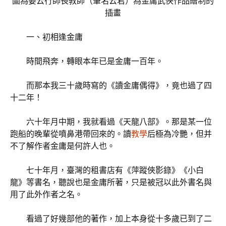
圖為姜云行師長教師（筆名云君）為金庸武俠作品繪制的
插畫
一、初相逢金庸
時間飛奔，轉眼本年已是金庸一百年。
而那本我三十歲時寫的《讀金庸偶得》，竟也過了四
十二年！
六十年月中期，我就看過《天龍八部》。那是某一位
跑船的晚輩從噴鼻港帶回來的。讀
教學
后極為冷艷，但并
不了解作者金庸是何許人也。
七十年月，臺灣的租書店有《萍蹤俠影錄》《小白
龍》等書名，聽說也是金庸所著，只是被冠以此外書名與
用了此外作者之名。
看過了好幾部他的著作，加上本身從十多歲已到了二