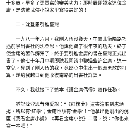
十多歲，早多了更豐富的審美功力；那時辰即認定這位金
庸，是浩繁武俠小說家里寫得最好的！
二、沈登恩引進臺灣
一九八一年六月，我剛入伍沒幾天，在臺北衡陽路巧
遇前景出書社的沈登恩。他說他費了很年夜的功夫，終于
使金庸的著作解禁了，終于要引進金庸的書在臺灣正式出
書了。他七十年月中期即聽我閑談中聊過些許金庸，這一
當兒，見到了剛入伍的我，竟然心中生出一個頗勇敢的打
算。遂約我越日到他收復南路的出書社詳談。
不久，我就接下了這本《讀金庸偶得》寫作任務。
猶記沈登恩昔時愛說：“《紅樓夢》這書這般到處頌
揚，所以有‘紅學’；金庸也該有‘金學’！”他拿出他剛出的倪
匡《我看金庸小說》《再看金庸小說》二書，說：“你也來
寫一本吧！”