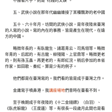
不雅看片子，則是“花錢的文娛”。
五、武俠小說在那年代幽幽連接了某種飄渺的老中國
五十、六十年月，坊間的武俠小說，是年夜陸來臺灣
的人寫的小說。寫的內在的事務，皆是產生在現代，在遠
方的中國。
略微年長的，有臥龍生、諸葛青云、司馬翎等。略微
年青的、后起的，有古龍、柳殘陽、上官鼎等。略微更老
的，則有孫玉鑫。再更老的，有郎紅浣。稍后參加的本省
作家，如田歌、秦紅，算是少有的例子。
他們都是在臺灣寫的。我們看的皆是成于臺灣之作。
金庸寫于噴鼻港，我
講座場地
們昔時在臺看不到。
至于晚期成于年夜陸的《十二金錢鏢》（白羽）、
《臥虎躲龍》（王度廬）等，有很長一段歲月此間也是看