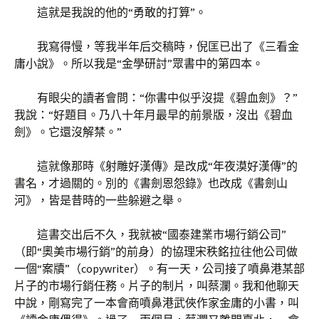
這就是我說的他的“勇敢的打算”。
我寫得慢，等我半年后交稿時，倪匡已出了《三看金
庸小說》。所以我是“金學研討”眾書中的第四本。
有眼尖的讀者會問：“你書中似乎沒提《碧血劍》？”
我說：“好題目。乃八十年月最早的前景版，沒出《碧血
劍》。它還沒解禁。”
這就像那時《射雕好漢傳》是改成“年夜漠好漢傳”的
書名，才過關的。別的《書劍恩怨錄》也改成《書劍山
河》，皆是昔時的一些躲避之舉。
這書交出后不久，我就被“國泰建業市場行銷公司”
（即“奧美市場行銷”的前身）的協理宋秩銘拉往他公司做
一個“案牘”（copywriter）。有一天，公司接了噴鼻港某部
片子的市場行銷任務。片子的制片，叫蔡瀾。我和他聊天
中說，剛寫完了一本會商噴鼻港武俠作家金庸的小書，叫