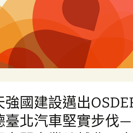
片
天強國建設邁出OSDE
德臺北汽車堅實步伐—