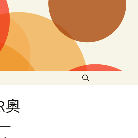
搜
尋
關
鍵
R奧
字:
—