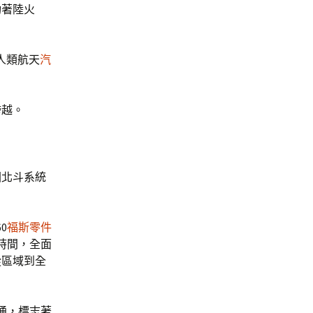
功著陸火
人類航天
汽
跨越。
國北斗系統
0
福斯零件
時間，全面
從區域到全
開通，標志著