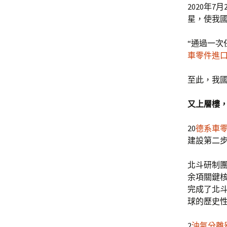
2020年
星，使我
“通過一次
車零件進
至此，我
又上層樓
20
德系車
建設第二
北斗研制
余項關鍵
完成了北
球的歷史
2
油氣分離