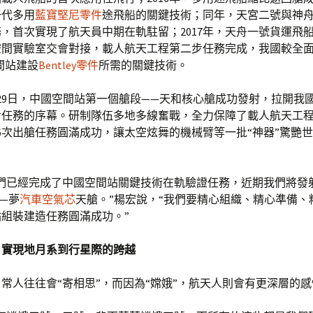
一代多用
藍寶堅尼零件
途飛船的關鍵技術；同年，天宮二號與神
，首次實現了航天員中期在軌駐留；2017年，天舟一號貨運飛
空間實驗室交會對接，載人航天工程第二步任務完成，我國較全
間站建設
Bentley零件
所需的關鍵技術。
4月29日，中國空間站第一個艙段——天和核心艙成功發射，拉開我
步任務的序幕。研制隊伍多地多線奮戰，全力保障了載人航天工程
6次出艙任務圓滿成功，讓太空炫舞的機械臂等一批“神器”驚艷
我們已經完成了中國空間站關鍵技術在軌驗證任務，近期我們將發
—夢
汽車空氣芯
天艙。”楊宏說，“我們要精心組織、精心準備、
組裝建造任務圓滿成功。”
，實現地月系到行星際的跨越
常人往往會“寄相思”，而因為“嫦娥”，航天人則會有更深層的感