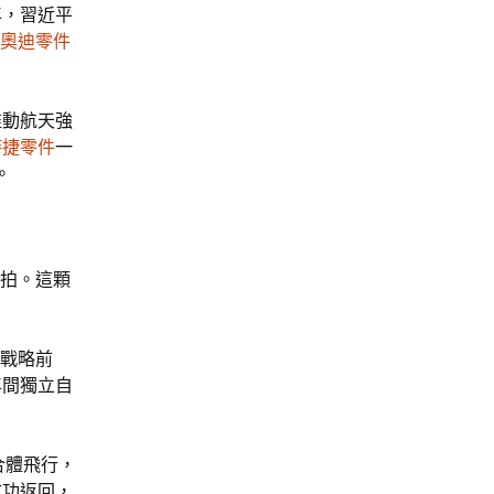
年，習近平
奧迪零件
推動航天強
時捷零件
一
。
追拍。這顆
”戰略前
年間獨立自
合體飛行，
成功返回，