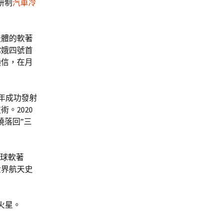
研制
汽車冷
天體的軟著
嫦娥四號首
通信，在月
年成功發射
。2020
繞落回”三
月球軟著
世界航天史
火星。