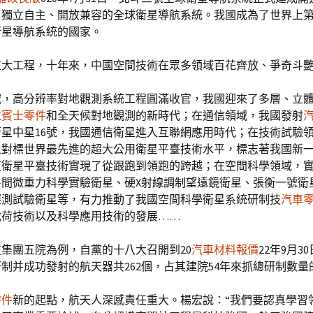
了獨立自主、開放兼容的全球衛星導航系統。我國成為了世界上
衛星導航系統的國家。
重大工程，十年來，中國空間技術在眾多領域百花齊放、爭奇斗
域，高分辨率對地觀測系統工程圓滿收官，我國迎來了多層、立
位
賓士零件
和全天候對地觀測的新時代；在通信領域，我國發射
星中星16號，我國通信衛星進入互聯網應用時代；在技術試驗
星對標世界最先進的超大公用衛星平臺技術水平，標志著我國新
道衛星平臺技術實現了從跟跑到領跑的跨越；在空間科學領域，
件
間微重力科學實驗衛星、硬X射線調制望遠鏡衛星、張衡一號衛
探測試驗衛星等，有力推動了我國空間科學衛星系統研制技
汽車
載荷技術以及科學應用技術的發展……
集團五院為例，自黨的十八大召開到20
汽車材料報價
22年9月3
制并成功發射的航天器共262個，占其建院54年來抓總研制數量的6
零件
新的起點，航天人深感責任重大。楊宏說：“我們要認真學習