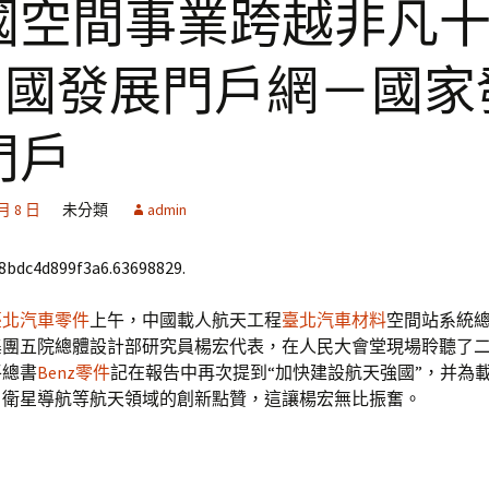
國空間事業跨越非凡
 中國發展門戶網－國家
門戶
 月 8 日
未分類
admin
68bdc4d899f3a6.63698829.
臺北汽車零件
上午，中國載人航天工程
臺北汽車材料
空間站系統
集團五院總體設計部研究員楊宏代表，在人民大會堂現場聆聽了
平總書
Benz零件
記在報告中再次提到“加快建設航天強國”，并為
、衛星導航等航天領域的創新點贊，這讓楊宏無比振奮。