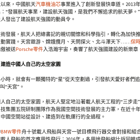
大以來，中國航天
汽車機油芯
事業進入了創新發展快車道。2013
：“發展航天事業，建設航天強國，是我們不懈追求的航天夢。”
天人發出了建設航天強國的動員令。
技術發展，航天人把總書記的親切關懷和科學指引，轉化為加快
生動實踐。天宮遨游、嫦娥攬月、天問探火、北斗澤天下……
保
驕傲被送
Porsche零件
入浩瀚宇宙，奏響了航天強國建設的新樂章
，建造中國人自己的太空家園
小時，就會有一顆獨特的“星”從天空劃過，引發航天愛好者們
叫“天宮”。
人自己的太空家園，航天人堅定地沿著載人航天工程的“三步走
科技集團五院研制團隊作為我國空間技術發展的主力軍，在近十
了中國空間站從設計、建造到在軌運行的全過程。
神
BMW零件
舟十號載人飛船與天宮一號目標飛行器交會對接和組
載人飛船的首次應用性飛行；2016年，多用途飛船縮比返回艙