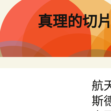
跳
至
主
真理的切
要
內
容
航
斯