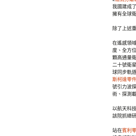
我國建成
擁有全球
除了上述
在遙感領
度、全方
顆高通量衛
二十號衛
球同步軌
斯柯達零
號引力波
術、探測
以航天科技
該院抓總研
站在
賓利