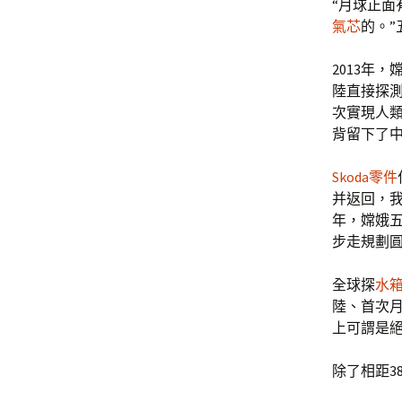
“月球正
氣芯
的。
2013年
陸直接探測
次實現人
背留下了
Skoda零件
并返回，我
年，嫦娥
步走規劃
全球探
水
陸、首次
上可謂是
除了相距3