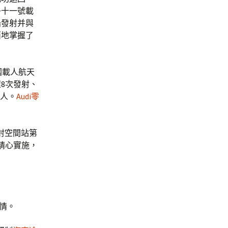
舟十一號載
船發射并與
面地掌握了
國載人航天
8次發射、
世人。
Audi零
射空間站第
精心實施，
情。