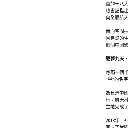
黨的十八
總書記指出
向全體航
面向空間
國建設的
個個中國
逐夢九天
每隔一個半
“星”的名字
為建造中國
行。航天
主地完成
2013年，
完成了我國