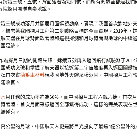
面有嫦娥三號、五號，背面落著嫦娥四號，而所有的這些都是我們
”五院探月團隊自豪地說。
，嫦娥三號成功落月并開展月面巡視勘察，實現了我國首次對地外
，標志著我國探月工程第二步戰略目標的全面實現。2019年，
類航天器在月球背面軟著陸和巡視探測和月球背面與地球的中繼
中國足跡。
作為探月三期的開路先鋒，嫦娥五號再入返回飛行試驗器于2014
國成功突破和掌握了航天器以接近第二宇宙速度再入返回關鍵技術
五號首次實
德系車材料
現我國地外天體采樣返回，中國探月工程“
圓滿收官。
箱水
月任務的成功率約為50%，而中國探月工程六戰六捷，首次
月背著陸、首次月面采樣返回全部獲得成功，這樣的完美表現在
絕無僅有。
8萬公里的月球，中國航天人更是將目光投向了最遠4億公里外的