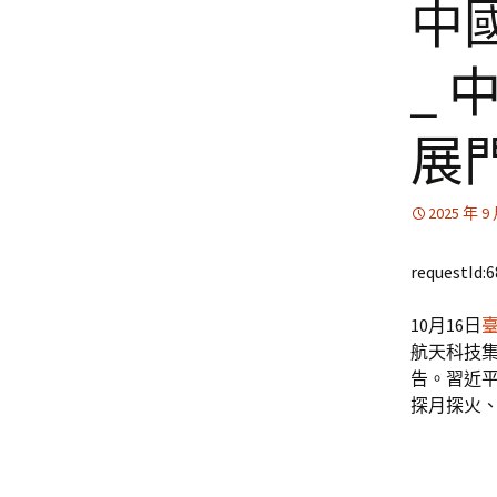
中
_
展
2025 年 9
requestId:
10月16日
航天科技
告。習近
探月探火