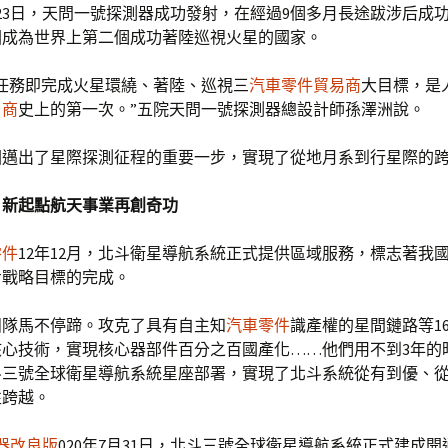
7月23日，天問一號探測器成功發射，在經過9個多月長途跋涉后成
國成為世界上第二個成功著陸巡視火星的國家。
任務即完成火星環繞、著陸、巡視三
汽車零件貿易商
大目標，是
口商
史上的第一次。”五院天問一號探測器總設計師孫澤洲說。
國邁出了星際探測征程的重要一步，實現了從地月系到行星際的
，新起點航天事業再創奇功
零件
12年12月，北斗衛星導航系統正式提供區域服務，標志著我
步戰略目標的完成。
團隊馬不停蹄。攻克了具有自主知
汽車零件
識產權的星間鏈路等16
核心技術，實現核心器部件百分之百國產化……他們用不到3年的
斗三號全球衛星導航系統星座部署，實現了北斗系統從有到優、
性跨越。
器改良版
020年7月31日，北斗三號全球衛星導航系統正式建成