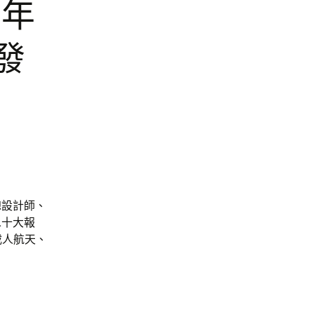
十年
發
總設計師、
二十大報
載人航天、