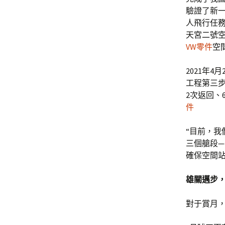
驗證了新
人飛行任務
天宮二號
VW零件
空
2021年
工程第三
2次返回、
件
“目前，
三個艙段—
確保空間站
雄關邁步
對于賞月，