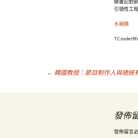
總書記對
引領性工
水箱精
TC:osder9f
文
←
韓國教授：節目制作人與總統
章
導
發佈
覽
發佈留言