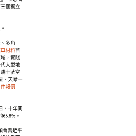
第三個獨立
艷。
體、多角
汽車材料
首
領域，實踐
一代大型地
實踐十號空
星、天琴一
零件報價
0日，十年間
5.8%。
領會習近平