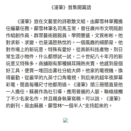
《漫筆》首集開篇語
《漫筆》放在文藝室的詩歌散文組，由鄺雪林單獨擔
任編纂任務。鄺雪林筆名司馬玉常，曾任廣州市文明局創
作組創作員、群眾藝術館館員，學問豐盛，文質彬彬。他
對求新、求變，也是滿腔熱忱的。一個風趣的細節是，他
對市場上的新玩意，特殊有愛好，從高新科技產物，到日
常生涯小物件，什么都想試一試，二十世紀八十年月的新
玩意又特殊多。商舖剛有那種鍋耳隔熱夾賣，他感到是個
好工具，便買一堆回出書社分給大師。他家的電視機，換
得最勤，從最早的九英寸口角電視，到后來的超年夜屏幕
彩電，簡直每種尺寸他都用過。《漫筆》頭三冊簡直是他
一人擔任。蘇晨作為社引導，應用普遍的人脈，聯絡接觸
了不少名家名作，并且親身執筆寫稿。可以說，《漫筆》
的創刊，是由蘇晨、鄺雪林“一個半人”支持起來的。