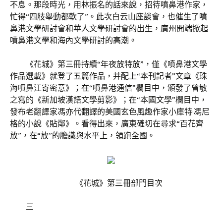
不息。那段時光，用林振名的話來說，招待噴鼻港作家，
忙得“四肢舉動都軟了”。此次白云山座談會，也催生了噴
鼻港文學研討會和華人文學研討會的出生，廣州開端掀起
噴鼻港文學和海內文學研討的高潮。
《花城》第三冊持續“年夜放特放”，僅《噴鼻港文學
作品選載》就登了五篇作品，并配上“本刊記者”文章《珠
海噴鼻江寄密意》；在“噴鼻港通信”欄目中，頒發了曾敏
之寫的《新加坡漢語文學剪影》；在“本國文學”欄目中，
發布老翻譯家馮亦代翻譯的美國玄色風趣作家小庫特·馮尼
格的小說《貼鄰》。看得出來，廣東確切在尋求“百花齊
放”，在“放”的膽識與水平上，領跑全國。
《花城》第三冊部門目次
三