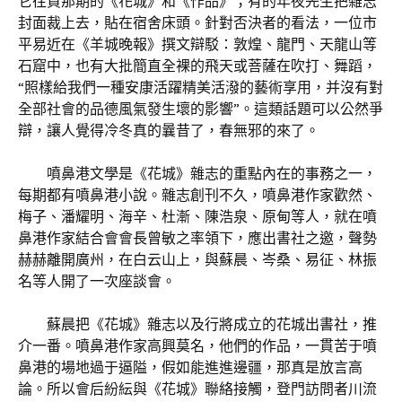
它往買那期的《花城》和《作品》；有的年夜先生把雜志
封面裁上去，貼在宿舍床頭。針對否決者的看法，一位市
平易近在《羊城晚報》撰文辯駁：敦煌、龍門、天龍山等
石窟中，也有大批簡直全裸的飛天或菩薩在吹打、舞蹈，
“照樣給我們一種安康活躍精美活潑的藝術享用，并沒有對
全部社會的品德風氣發生壞的影響”。這類話題可以公然爭
辯，讓人覺得冷冬真的曩昔了，春無邪的來了。
噴鼻港文學是《花城》雜志的重點內在的事務之一，
每期都有噴鼻港小說。雜志創刊不久，噴鼻港作家歡然、
梅子、潘耀明、海辛、杜漸、陳浩泉、原甸等人，就在噴
鼻港作家結合會會長曾敏之率領下，應出書社之邀，聲勢
赫赫離開廣州，在白云山上，與蘇晨、岑桑、易征、林振
名等人開了一次座談會。
蘇晨把《花城》雜志以及行將成立的花城出書社，推
介一番。噴鼻港作家高興莫名，他們的作品，一貫苦于噴
鼻港的場地過于逼隘，假如能進進邊疆，那真是放言高
論。所以會后紛紜與《花城》聯絡接觸，登門訪問者川流