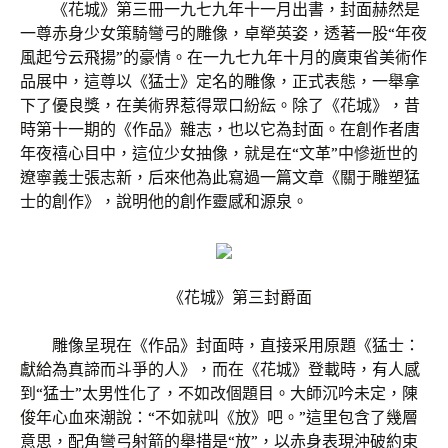
《花城》第三冊一九七九年十一月出書，封面赫然是
一尊赤身少女策騎彎弓的雕像，卓犖英姿，透著一股“年夜
風起兮云飛揚”的豪情。在一九七九年十月的廣東省美術作
品展中，這尊以《猛士》定名的雕像，正式表態，一舉拿
下了優良獎，在美術界惹得眾口紛紜。除了《花城》，昔
時第十一期的《作品》雜志，也以它為封面。在創作者唐
年夜禧心目中，這位少女抽像，就是在“文革”中慘逝世的
遼寧義士張志新，后來他為此寫過一篇文章《關于雕塑猛
士的創作》，說明他的創作靈感和源泉。
《花城》第三封爵面
雕像呈現在《作品》封面時，直接采用原題《猛士：
獻給為真諦而斗爭的人》，而在《花城》登載時，有人感
到“猛士”太男性化了，不如改個題目。大師沉吟未定，陳
俊年心血來潮說：“不如就叫《放》吧。”這里包含了幾層
意思，配角彎弓射箭的舉措是“放”，以赤身表現沖破約束