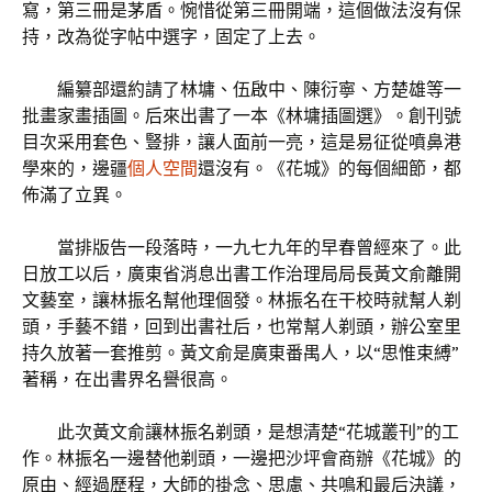
寫，第三冊是茅盾。惋惜從第三冊開端，這個做法沒有保
持，改為從字帖中選字，固定了上去。
編纂部還約請了林墉、伍啟中、陳衍寧、方楚雄等一
批畫家畫插圖。后來出書了一本《林墉插圖選》。創刊號
目次采用套色、豎排，讓人面前一亮，這是易征從噴鼻港
學來的，邊疆
個人空間
還沒有。《花城》的每個細節，都
佈滿了立異。
當排版告一段落時，一九七九年的早春曾經來了。此
日放工以后，廣東省消息出書工作治理局局長黃文俞離開
文藝室，讓林振名幫他理個發。林振名在干校時就幫人剃
頭，手藝不錯，回到出書社后，也常幫人剃頭，辦公室里
持久放著一套推剪。黃文俞是廣東番禺人，以“思惟束縛”
著稱，在出書界名譽很高。
此次黃文俞讓林振名剃頭，是想清楚“花城叢刊”的工
作。林振名一邊替他剃頭，一邊把沙坪會商辦《花城》的
原由、經過歷程，大師的掛念、思慮、共鳴和最后決議，