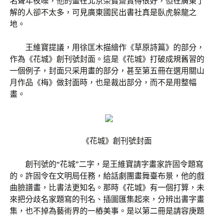
名聲年夜噪，他的畫在北京榮寶齋賣得很好，但在廣東了
解的人卻不太多，可見廣東國民出書社真是臥虎躲龍之
地。
王維寶提議，用徐匡木描繪作《草原詩篇》的部分，
作為《花城》創刊號封面。這是《花城》打破成規舊習的
一個例子，封面只采用畫的部分，甚至第五冊在選用關山
月作品《梅》做封面時，也是裁出部分，而不是用整幅
畫。
《花城》創刊號封面
創刊號的“花城”二字，是王維寶請字畫家許固令題寫
的。許固令在文明局任務，給話劇團畫舞臺布景，他的戲
曲臉譜畫，比書法更知名。那時《花城》有一個打算，未
來把分歧名家題寫的刊名、插圖匯集起來，分辨出書字畫
集，也不掉為藝術界的一樁美事。是以第二冊是請容庚題