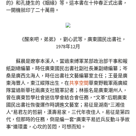
的》和孔捷生的《姻緣》等。這本書在十仲春正式出書，
一開機就印了二十萬冊。
《醒來吧，弟弟》，劉心武等，廣東國民出書社，
1978年12月
蘇晨是遼寧本溪人，當過束縛軍某部政治部干事和報
紙副總編纂，時任廣東國民出書社副社長兼副總編纂；岑
桑是廣西北海人，時任出書社文藝編纂室主任；王曼是廣
東海豐人，東江縱隊出生，在
共享空間
華東野戰軍兩廣縱
隊當過新華社兩廣支社隨軍記者；林振名是廣東潮州人，
曾在廣東哲學社會迷信學會結合會任務，“文革”后期廣東
國民出書社恢復運作時調進文藝室；易征是湖南“三湘佳
人”易君左的哲嗣，漢壽易家，三代年夜佳人，易征是第四
代，但那時的任務，倒是編一套“廣東平易近兵反動斗爭故
事”連環畫，心坎的苦悶，可想而知。