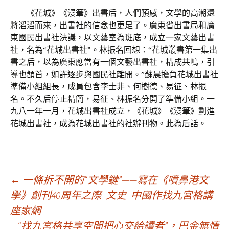
《花城》《漫筆》出書后，人們預感，文學的高潮還
將滔滔而來，出書社的信念也更足了。廣東省出書局和廣
東國民出書社決議，以文藝室為班底，成立一家文藝出書
社，名為“花城出書社”。林振名回想：“花城叢書第一集出
書之后，以為廣東應當有一個文藝出書社，構成共鳴，引
導也頷首，如許逐步與國民社離開。”蘇晨擔負花城出書社
準備小組組長，成員包含李士非、何樹德、易征、林振
名。不久后停止精簡，易征、林振名分開了準備小組。一
九八一年一月，花城出書社成立，《花城》《漫筆》劃進
花城出書社，成為花城出書社的社辦刊物。此為后話。
文
←
一條拆不開的“文學鏈”——寫在《噴鼻港文
學》創刊40周年之際–文史–中國作找九宮格講
座家網
章
“找九宮格共享空間把心交給讀者”，巴金無情