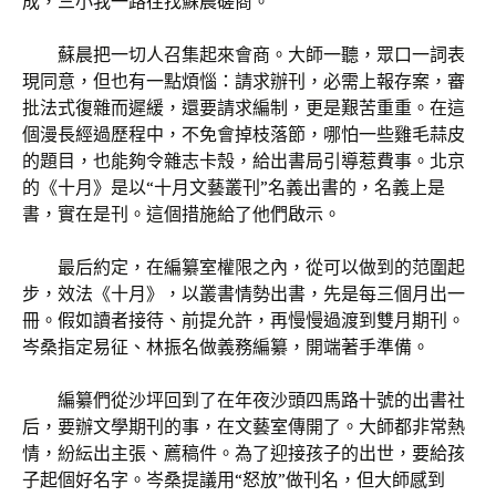
成，三小我一路往找蘇晨磋商。
蘇晨把一切人召集起來會商。大師一聽，眾口一詞表
現同意，但也有一點煩惱：請求辦刊，必需上報存案，審
批法式復雜而遲緩，還要請求編制，更是艱苦重重。在這
個漫長經過歷程中，不免會掉枝落節，哪怕一些雞毛蒜皮
的題目，也能夠令雜志卡殼，給出書局引導惹費事。北京
的《十月》是以“十月文藝叢刊”名義出書的，名義上是
書，實在是刊。這個措施給了他們啟示。
最后約定，在編纂室權限之內，從可以做到的范圍起
步，效法《十月》，以叢書情勢出書，先是每三個月出一
冊。假如讀者接待、前提允許，再慢慢過渡到雙月期刊。
岑桑指定易征、林振名做義務編纂，開端著手準備。
編纂們從沙坪回到了在年夜沙頭四馬路十號的出書社
后，要辦文學期刊的事，在文藝室傳開了。大師都非常熱
情，紛紜出主張、薦稿件。為了迎接孩子的出世，要給孩
子起個好名字。岑桑提議用“怒放”做刊名，但大師感到