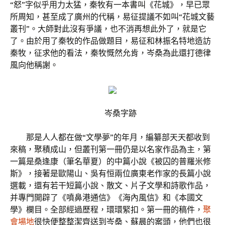
“怒”字似乎用力太猛，秦牧有一本書叫《花城》，早已眾
所周知，甚至成了廣州的代稱，易征提議不如叫“花城文藝
叢刊”。大師對此沒有爭議，也不消再想此外了，就是它
了。由於用了秦牧的作品做題目，易征和林振名特地造訪
秦牧，征求他的看法，秦牧慨然允肯，岑桑為此還打德律
風向他稱謝。
岑桑字跡
那是人人都在做“文學夢”的年月，編纂部天天都收到
來稿，聚積成山，但叢刊第一冊仍是以名家作品為主，第
一篇是桑逢康（筆名華夏）的中篇小說《被囚的普羅米修
斯》，接著是歐陽山、吳有恒兩位廣東老作家的長篇小說
選載，還有若干短篇小說、散文、片子文學和詩歌作品，
并專門開辟了《噴鼻港通信》《海內風信》和《本國文
學》欄目。全部經過歷程，環環緊扣。第一冊的稿件，
聚
會場地
很快便整整潔齊送到岑桑、蘇晨的案頭，他們也很