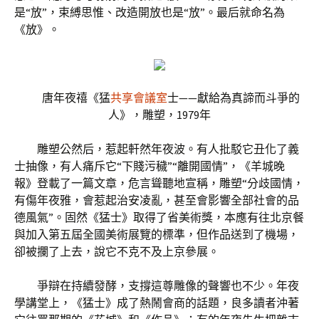
是“放”，束縛思惟、改造開放也是“放”。最后就命名為
《放》。
唐年夜禧《猛
共享會議室
士——獻給為真諦而斗爭的
人》，雕塑，1979年
雕塑公然后，惹起軒然年夜波。有人批駁它丑化了義
士抽像，有人痛斥它“下賤污穢”“離開國情”，《羊城晚
報》登載了一篇文章，危言聳聽地宣稱，雕塑“分歧國情，
有傷年夜雅，會惹起治安凌亂，甚至會影響全部社會的品
德風氣”。固然《猛士》取得了省美術獎，本應有往北京餐
與加入第五屆全國美術展覽的標準，但作品送到了機場，
卻被攔了上去，說它不克不及上京參展。
爭辯在持續發酵，支撐這尊雕像的聲響也不少。年夜
學講堂上，《猛士》成了熱鬧會商的話題，良多讀者沖著