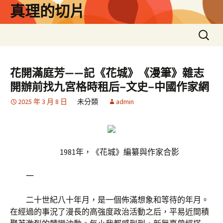
跳
真理的切片
至
主
搜
要
尋
內
關
容
鍵
花開滿庭芳——記《花城》《漫筆》雜志
字:
開辦前找九宮格時租后–文史–中國作家網
2025 年 3 月 8 日
未分類
admin
1981年，《花城》編纂與作家合影
一
二十世紀八十年月，是一個佈滿想象和等待的年月。
在經過的事況了漫長的高強度政治活動之后，平易近間積