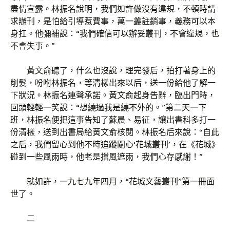
盡情宣露。林振名說明，我們如許做沒有違規，不頓時請
求辦刊，是怕給引導惹費事，萬一叢註銷事，義務可以本
身扛。他彌補說：“我們確信可以辦妥叢刊，不會違規，也
不會失事。”
黃文俞聽了，什么也沒說，理完發后，拍打著身上的
削髮，吩咐林振名，等清樣出來以后，送一份給他了解一
下狀況。林振名連聲承諾。黃文俞起身告辭，臨出門時，
回頭輕輕一笑說：“想繞過我是繞不外的。”第二天一下
班，林振名便把這事告知了蘇晨、易征，讓出書科多打一
份清樣，送到出書局給黃文俞核閱。林振名后來說：“自此
之后，我們留心到他不時追蹤關心‘花城叢刊’，在《花城》
碰到一些風雨時，他老是擋風遮雨，我們心存感謝！”
就如許，一九七九年四月，“花城文藝叢刊”第一冊面
世了。
二