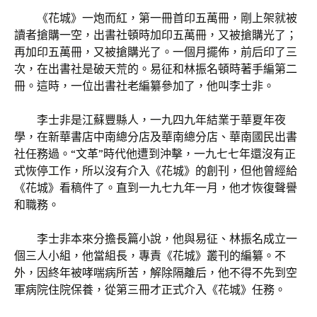
《花城》一炮而紅，第一冊首印五萬冊，剛上架就被
讀者搶購一空，出書社頓時加印五萬冊，又被搶購光了；
再加印五萬冊，又被搶購光了。一個月擺佈，前后印了三
次，在出書社是破天荒的。易征和林振名頓時著手編第二
冊。這時，一位出書社老編纂參加了，他叫李士非。
李士非是江蘇豐縣人，一九四九年結業于華夏年夜
學，在新華書店中南總分店及華南總分店、華南國民出書
社任務過。“文革”時代他遭到沖擊，一九七七年還沒有正
式恢停工作，所以沒有介入《花城》的創刊，但他曾經給
《花城》看稿件了。直到一九七九年一月，他才恢復聲譽
和職務。
李士非本來分擔長篇小說，他與易征、林振名成立一
個三人小組，他當組長，專責《花城》叢刊的編纂。不
外，因終年被哮喘病所苦，解除隔離后，他不得不先到空
軍病院住院保養，從第三冊才正式介入《花城》任務。