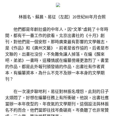
林振名、蘇晨、易征（左起）20世紀80年月合照
他們都是年齡壯盛的中年人，因“文革”虛耗了十年時
間，都有干一番工作的欲看。北京出書社的《十月》創
刊，對他們是一個安慰。那時廣東最有影響的文學雜志，
是《作品》和《廣州文藝》，前者是省作協的，后者是市
文聯的，出書社沒份，不免難免讓人掉落，在編《醒來
吧，弟弟》一書時，這種情感在編纂傍邊更激烈了。書里
的作品，都是此外報刊頒發過的作品，出書社有作者資
本，有編纂資本，為什么不克不及辦一本本身的文學期
刊？
在一次漫步聊地利，易征對林振名埋怨，此刻的日子
太煩悶了，好想在編纂任務上有所衝破。他說，出書社應
當辦一本年夜型的、年夜氣的文學期刊。這個設法與林振
名不約而合，他們當即往找岑桑磋商。岑桑聽了也非常贊