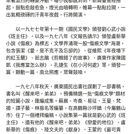
聚著激烈的轉變沖動。每小我都感到到，新舞臺曾經搭
起，鼓點愈敲愈急，燈光由暗轉明，帷幕一點點拉開，一
出氣概磅礴的汗青年夜戲，行將開演。
以一九七七年第十一期《國民文學》頒發劉心武小說
《班主任》，以及一九七八年《文報告請示》頒發盧新華
小說《傷痕》為標志，文學界涌現一股“傷痕文學”海潮，
包含張潔《愛，是不克不及忘卻的》、從維熙《年夜墻下
的紅玉蘭》、茹志鵑《剪輯錯了的故事》、廣東作家陳國
凱《我應當怎么辦》、孔捷生《在小河何處》等，頒發一
篇，顫動一篇，南北照應，眾聲鼓噪。
一九七八年秋天，廣東國民出書社謀劃了一部書稿，
書名叫《醒來吧，弟弟》，預備精選一批“傷痕文學”題材
的短篇小說，匯編成集。蘇晨、岑桑、易征、王曼、梵
揚、譚子藝、林振名等編纂，在高鶴縣沙坪鎮（今屬鶴山
市）住了一個禮拜編稿。小說集第一篇就是劉心武的《班
主任》，還有他的《醒來吧，弟弟》《戀愛的地位》、盧
新華的《傷痕》、陸文夫的《獻身》、王蒙的《最可貴