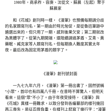
1980年，商承祚、容庚、沈從文、蘇晨（左起）聚于
蘇晨家
和《花城》創刊時一樣，《漫筆》也預備每期請分歧
的名家題寫刊名，第一期由於時光匆促，是從魯迅筆跡中
遴選出來的，但只用了一期，感到後果欠安；第二期就改
為黑體字了。從第九期開端，還陸續請過茅盾、艾青、黃
藥眠、臧克家等人題寫刊名。但每期換人難度其實太年
夜，最后改為固定用茅盾的題字了。
《漫筆》創刊號封面
一九七九年六月，《漫筆》第一冊出書了，固然號稱
“小眾”，首印也有四萬八千冊，在昔時不算驚人，但明天
看來，這個“眾”不小了。由于年夜受接待，《漫筆》與
《花城》異樣一冊難求，以致分發到各編纂部的樣刊幾回
再三喪失，易征忍辱負重，在樣刊上怒寫了幾行字：“漫筆