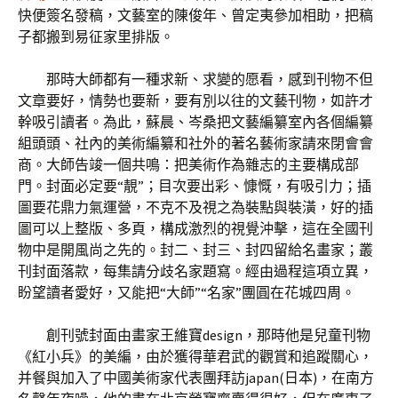
快便簽名發稿，文藝室的陳俊年、曾定夷參加相助，把稿
子都搬到易征家里排版。
那時大師都有一種求新、求變的愿看，感到刊物不但
文章要好，情勢也要新，要有別以往的文藝刊物，如許才
幹吸引讀者。為此，蘇晨、岑桑把文藝編纂室內各個編纂
組頭頭、社內的美術編纂和社外的著名藝術家請來閉會會
商。大師告竣一個共鳴：把美術作為雜志的主要構成部
門。封面必定要“靚”；目次要出彩、慷慨，有吸引力；插
圖要花鼎力氣運營，不克不及視之為裝點與裝潢，好的插
圖可以上整版、多頁，構成激烈的視覺沖擊，這在全國刊
物中是開風尚之先的。封二、封三、封四留給名畫家；叢
刊封面落款，每集請分歧名家題寫。經由過程這項立異，
盼望讀者愛好，又能把“大師”“名家”團圓在花城四周。
創刊號封面由畫家王維寶design，那時他是兒童刊物
《紅小兵》的美編，由於獲得華君武的觀賞和追蹤關心，
并餐與加入了中國美術家代表團拜訪japan(日本)，在南方