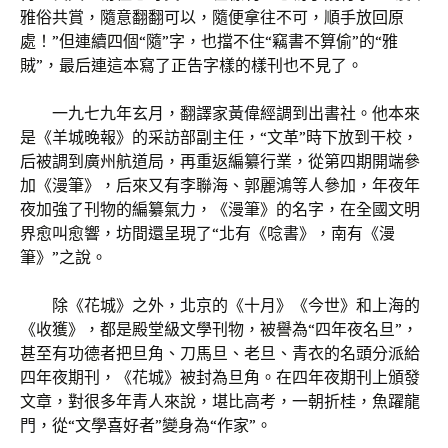
雅俗共賞，隨意翻翻可以，隨便拿往不可，順手放回原
處！”但連續四個“隨”字，也擋不住“竊書不算偷”的“雅
賊”，最后連這本寫了正告字樣的樣刊也不見了。
一九七九年玄月，翻譯家黃偉經調到出書社。他本來
是《羊城晚報》的采訪部副主任，“文革”時下放到干校，
后被調到廣州航道局，再重返編纂行業，從第四期開端參
加《漫筆》，后來又有李聯海、郭麗鴻等人參加，年夜年
夜加強了刊物的編纂氣力，《漫筆》的名字，在全國文明
界愈叫愈響，坊間還呈現了“北有《唸書》，南有《漫
筆》”之說。
除《花城》之外，北京的《十月》《今世》和上海的
《收獲》，都是殿堂級文學刊物，被譽為“四年夜名旦”，
甚至有功德者把旦角、刀馬旦、老旦、青衣的名頭分派給
四年夜期刊，《花城》被封為旦角。在四年夜期刊上頒發
文章，對很多年青人來說，堪比高考，一朝折桂，魚躍龍
門，從“文學喜好者”變身為“作家”。