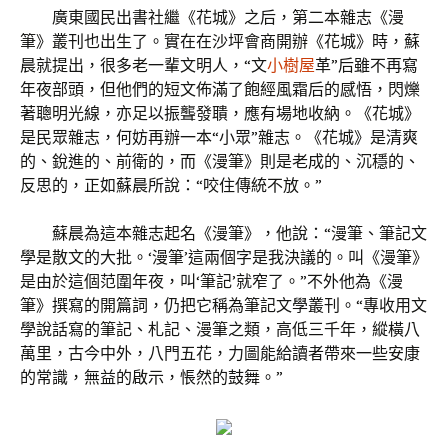
廣東國民出書社繼《花城》之后，第二本雜志《漫
筆》叢刊也出生了。實在在沙坪會商開辦《花城》時，蘇
晨就提出，很多老一輩文明人，“文
小樹屋
革”后雖不再寫
年夜部頭，但他們的短文佈滿了飽經風霜后的感悟，閃爍
著聰明光線，亦足以振聾發聵，應有場地收納。《花城》
是民眾雜志，何妨再辦一本“小眾”雜志。《花城》是清爽
的、銳進的、前衛的，而《漫筆》則是老成的、沉穩的、
反思的，正如蘇晨所說：“咬住傳統不放。”
蘇晨為這本雜志起名《漫筆》，他說：“漫筆、筆記文
學是散文的大批。‘漫筆’這兩個字是我決議的。叫《漫筆》
是由於這個范圍年夜，叫‘筆記’就窄了。”不外他為《漫
筆》撰寫的開篇詞，仍把它稱為筆記文學叢刊。“專收用文
學說話寫的筆記、札記、漫筆之類，高低三千年，縱橫八
萬里，古今中外，八門五花，力圖能給讀者帶來一些安康
的常識，無益的啟示，悵然的鼓舞。”