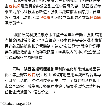
常識產權金融是科技金融的主要構成部門。陜西省委
金
包養網
融委員會辦公室副主任李嘉輝先容，陜西省近年
來出力深化科技金融改造，強化常識產權金融應用，晉陞
專利財產化潛能，增
包養網
進科技立異和財產立異
包養網
深度融會。
“我們展開科技金融辦事才能晉陞專項舉動，強化常識
產權金融政策引領。”李嘉輝說，經由過程完美常識產權質
押存款風險抵償和分管機制，建立“秦知貸”常識產權質押
存款風險抵償金，為存款額度3000萬以內的中小微企業最
高賜與50%的風險抵償。
同時，陜西省還積極推動專利財產化和常識產權證券
化。李嘉輝表
包養
現，經由過程有用應用本錢市場晉陞專
利財產化潛能，推進科技型企業上市，全省共有科創板上
市公司15家，成為國度多條理本錢市場嚴重改造試點均有
首批企業進圍的5個省份之一。
TC:taiwansugar293