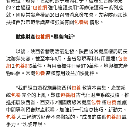
省經道？還有，世勳的孩子是偽君子？這是誰告訴花兒
的？由過程“
包養網
強化維護應用”等辦法獲得一系列成
就，國度常識產權局26日召開消息發布會，先容陜西加速
扶植西部示范常識產權強省有關
包養網
情形。
賦能財產
包養網
“攀高向新”
以後，陜西省發明活氣迸發。陜西省常識產權局局長
沈黎萍先容，截至本年6月，全省發現專利有用量達1
包養
網
2.
包養網
5萬件，有用商標注冊量87.9萬件，地輿標志產
物96個。常識
包養
產權應用效益加快開釋。
“我們經由過程施展陜西科
包養
教資本富集、產業系
統
包養
完全的上風，聚焦
包養網
古代化財產系統扶植，推
進拓展陜西省、西安市2個國度級常識產
包養
權
包養
維護
中間專利預審財產範疇，加強新一代信息技巧、新動力、
包養
人工智能等財產不會撒謊的。”成長的焦點
包養網
競
爭力。”沈黎萍說。