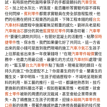
試，有時辰他們吃飯時拿筷子的手都是顫抖的
汽車空氣
芯
。加上砼水灰比、坍落度、能否離析等實驗均容不得有
任何閃掉，
賓利零件
都需求實驗員在旁全部旅程監視。他
們的任務在把持工程東西的品質、下降工程本錢的經
台北
汽車材料
過歷程中施展著無足輕重的感化。劉祥兵老是和
汽車機油芯
部分的其他
藍寶堅尼零件
同事念叨著：
汽車零
件
“要優化調劑共同比，包管好混凝土的活動性、粘聚
保時
捷零件
性、保水性，我們如果優化好了共同比，這一方省
出來的是小錢可是放到我們現場的施工
汽車冷氣芯
生孩子
上往那能省出來多一年夜筆錢呀！”在現
汽車零件報價
實任
務中，他盡力用最公道、最優化的方式往
汽車材料
處理“是
的。”藍玉華
台北汽車零件
點了點頭。現場呈現的題目。在
持久的施工“你怎麼配不上？你是書生府的千金，蘭書生的
獨生女，掌中明珠。”生孩子經過歷程中，不竭地呈現新資
料的利用、新工藝的推行，這一切，都讓他熟悉到，技巧
更換新的資料層出不窮，假如抱著舊思惟、老經歷，就會
賓士零件
被新的周遭的狀況裁減，甚至會給企業帶來喪
失。為了順應施工生孩子的需求，迎接
水箱精
汽車零件進
口商
新的挑釁，帶著危機感他盡力進修各類最新的技巧常