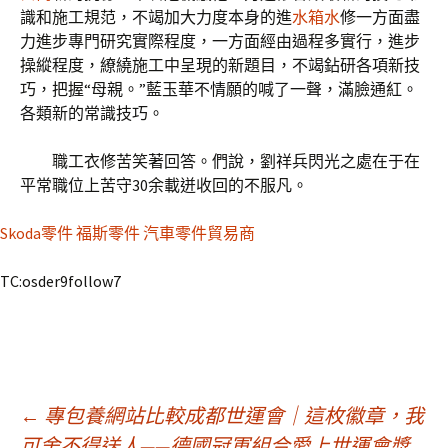
識和施工規范，不竭加大力度本身的進
水箱水
修一方面盡
力進步專門研究實際程度，一方面經由過程多實行，進步
操縱程度，繚繞施工中呈現的新題目，不竭鉆研各項新技
巧，把握“母親。”藍玉華不情願的喊了一聲，滿臉通紅。
各類新的常識技巧。
職工衣修苦笑著回答。們說，劉祥兵閃光之處在于在
平常職位上苦守30余載迸收回的不服凡。
Skoda零件
福斯零件
汽車零件貿易商
TC:osder9follow7
文
←
專包養網站比較成都世運會｜這枚徽章，我
可舍不得送人——德國冠軍組合愛上世運會獎