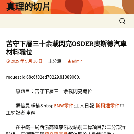
跳
真理的切片
至
主
搜
要
尋
內
關
容
鍵
苦守下層三十余載閃亮OSDER奧斯德汽車
字:
材料職位
2025 年 9 月 16 日
未分類
admin
requestId:68c6f82ed70229.81389060.
原題目：苦守下層三十余載閃亮職位
通信員 楊楠&nbsp
BMW零件
;工人日報-
斯柯達零件
中
工網記者 車輝
在中鐵一局西渝高鐵康渝段站前二標項目部二分部實