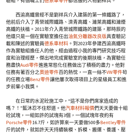
驗組，有個職工們
德系車零件
都信服的人物劉祥兵。
西渝高鐵曾經不是劉祥兵介入建築的第一條鐵路了，
他前后介入了青榮城際鐵路、濟青高鐵、濰萊高鐵和濰煙
高鐵的扶植。2011年介入青榮城際鐵路的建築，那時辰的
他還只是一個在實驗室擔任出
油氣分離器改良版
具查驗記
載和陳述的實驗員
德系車材料
。到2023年參建西渝高鐵時
作為實驗組擔任人的他，經由過程小我的專門研究技巧程
度和治理經歷，傑出地完成實驗室的後期扶植，為實驗任
務盡快
Audi零件
進進常態化任務做出了積極的盡力。他對
任務有著百分之
奧迪零件
百的熱忱，一直一絲不
VW零件
茍
的任務立場
Benz零件
讓他屢次取得項目上的星級員工和進
步前輩小我獎。
在日常的水泥砼施工中，“這不是你們席家造成的
嗎？！”藍沐忍不住怒道。他
汽車材料報價
們天天要做十組
砼試塊，一組如許的試塊有3個，一個試塊年夜約有
Porsche零件
16.7斤，如許算來一天要做500多
Bentley零件
斤的試件，就如許天天持續裝模、拆模、搬運、養護、壓