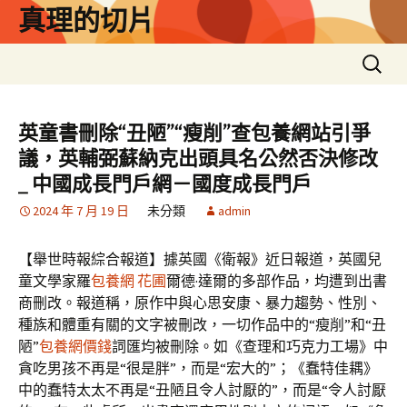
跳
真理的切片
至
主
搜
要
尋
內
關
容
鍵
英童書刪除“丑陋”“瘦削”查包養網站引爭
字:
議，英輔弼蘇納克出頭具名公然否決修改
_ 中國成長門戶網－國度成長門戶
2024 年 7 月 19 日
未分類
admin
【舉世時報綜合報道】據英國《衛報》近日報道，英國兒
童文學家羅
包養網 花圃
爾德·達爾的多部作品，均遭到出書
商刪改。報道稱，原作中與心思安康、暴力趨勢、性別、
種族和體重有關的文字被刪改，一切作品中的“瘦削”和“丑
陋”
包養網價錢
詞匯均被刪除。如《查理和巧克力工場》中
貪吃男孩不再是“很是胖”，而是“宏大的”；《蠢特佳耦》
中的蠢特太太不再是“丑陋且令人討厭的”，而是“令人討厭