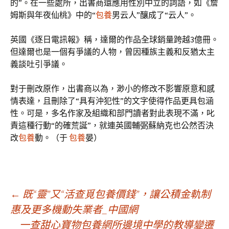
的”。在一些處所，出書商還應用性別中立的詞語，如《詹
姆斯與年夜仙桃》中的“
包養
男云人”釀成了“云人”。
英國《逐日電訊報》稱，達爾的作品全球銷量跨越3億冊。
但達爾也是一個有爭議的人物，曾因種族主義和反猶太主
義談吐引爭議。
對于刪改原作，出書商以為，渺小的修改不影響原意和感
情表達，且刪除了“具有沖犯性”的文字使得作品更具包涵
性。可是，多名作家及組織和部門讀者對此表現不滿，叱
責這種行動“的確荒誕”，就連英國輔弼蘇納克也公然否決
改
包養
動。（于
包養
晏）
文
←
既“靈”又“活查覓包養價錢”，讓公積金軌制
惠及更多機動失業者_中國網
一查甜心寶物包養網所邊境中學的教導變遷_