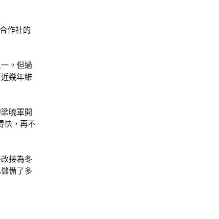
合作社的
之一。但過
，近幾年維
的梁曉軍開
得快，再不
并改接為冬
已儲備了多