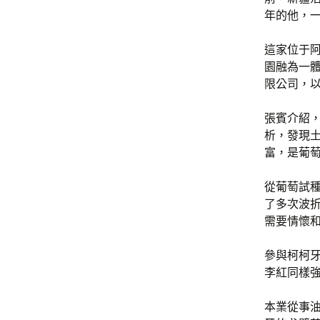
年的他，
這家位于
園融為一體
限公司，
張賓介紹，
析，發現
富，是葡
從葡萄試
了多次波
需要情懷和
參與柯柯
李紅同樣強
本業從事