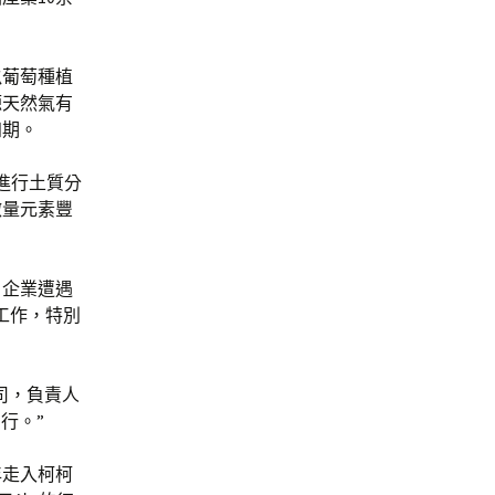
畝葡萄種植
源天然氣有
四期。
進行土質分
微量元素豐
，企業遭遇
工作，特別
司，負責人
行。”
年走入柯柯