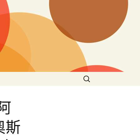
搜
尋
關
鍵
阿
字:
奧斯