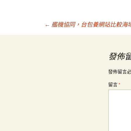
文
←
艦機協同，台包養網站比較海
章
發佈
導
發佈留言
覽
留言
*