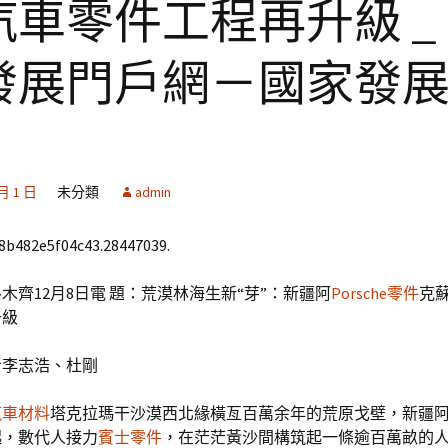
汽車零件工程再升級 _
發展門戶網－國家發
 月 1 日
未分類
admin
68b482e5f04c43.28447039.
木齊12月8日電 題：荒漠林海生新“芽”：新疆阿
Porsche零件
克
升級
者李志浩、杜剛
汽車材料
塔克拉瑪干沙漠西北緣橫亙百萬余年的荒原戈壁，新疆
年起，數代人接力
賓士零件
，在茫茫黃沙間構筑起一條逾百萬畝的