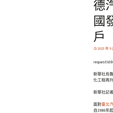
德
國
戶
2025 年 9
requestId:
新華社烏魯
化工程再
新華社記
面對
臺北
自1986