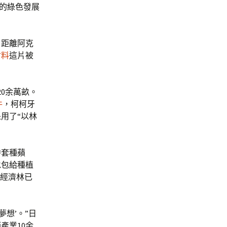
地的綠色發展
。距離阿克
材料
這片被
20余萬畝。
件
，柯柯牙
用了“以林
中套種蘋
承包給種植
，經濟林已
夢想’。”日
產業10余