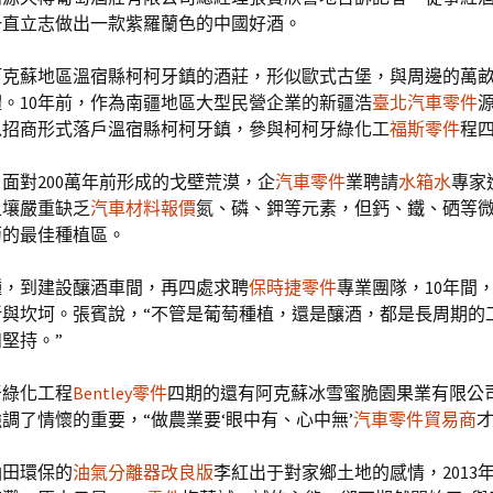
一直立志做出一款紫羅蘭色的中國好酒。
阿克蘇地區溫宿縣柯柯牙鎮的酒莊，形似歐式古堡，與周邊的萬
。10年前，作為南疆地區大型民營企業的新疆浩
臺北汽車零件
以招商形式落戶溫宿縣柯柯牙鎮，參與柯柯牙綠化工
福斯零件
程
面對200萬年前形成的戈壁荒漠，企
汽車零件
業聘請
水箱水
專家
土壤嚴重缺乏
汽車材料報價
氮、磷、鉀等元素，但鈣、鐵、硒等
萄的最佳種植區。
種，到建設釀酒車間，再四處求聘
保時捷零件
專業團隊，10年間
折與坎坷。張賓說，“不管是葡萄種植，還是釀酒，都是長周期的
堅持。”
牙綠化工程
Bentley零件
四期的還有阿克蘇冰雪蜜脆園果業有限公
調了情懷的重要，“做農業要‘眼中有、心中無’
汽車零件貿易商
才
油田環保的
油氣分離器改良版
李紅出于對家鄉土地的感情，2013