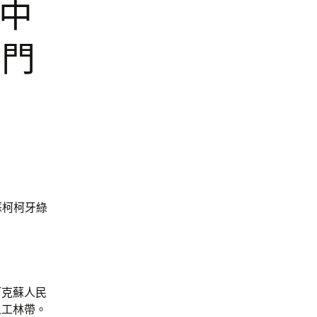
 中
展門
蘇柯柯牙綠
阿克蘇人民
人工林帶。