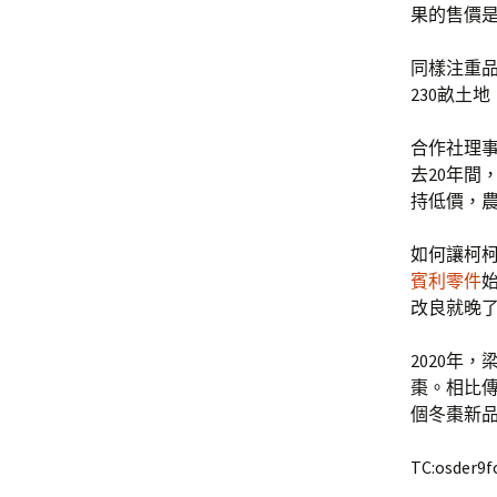
果的售價
同樣注重
230畝土
合作社理
去20年間
持低價，
如何讓柯柯
賓利零件
改良就晚了
2020年
棗。相比
個冬棗新
TC:osder9f