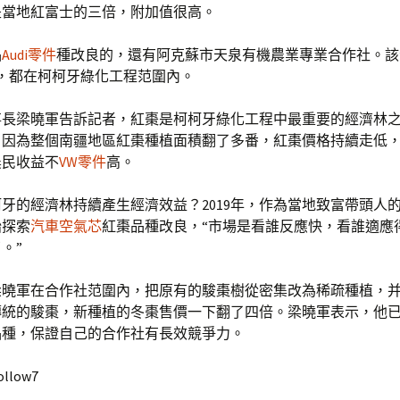
是當地紅富士的三倍，附加值很高。
品
Audi零件
種改良的，還有阿克蘇市天泉有機農業專業合作社。該
地，都在柯柯牙綠化工程范圍內。
事長梁曉軍告訴記者，紅棗是柯柯牙綠化工程中最重要的經濟林
，因為整個南疆地區紅棗種植面積翻了多番，紅棗價格持續走低
農民收益不
VW零件
高。
牙的經濟林持續產生經濟效益？2019年，作為當地致富帶頭人
始探索
汽車空氣芯
紅棗品種改良，“市場是看誰反應快，看誰適應
。”
，梁曉軍在合作社范圍內，把原有的駿棗樹從密集改為稀疏種植，
傳統的駿棗，新種植的冬棗售價一下翻了四倍。梁曉軍表示，他
品種，保證自己的合作社有長效競爭力。
ollow7