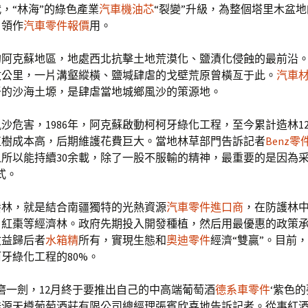
，“林海”的綠色產業
汽車機油芯
“裂變”升級，為整個塔里木盆
引領作
汽車零件報價
用。
的阿克蘇地區，地處西北抗擊土地荒漠化、鹽漬化侵蝕的最前沿
數公里，一片溝壑縱橫、鹽堿肆虐的戈壁荒原曾橫亙于此。
汽車
牙的沙海土塬，是肆虐當地城鄉風沙的策源地。
沙危害，1986年，阿克蘇啟動柯柯牙綠化工程，至今累計造林1
植樹成本高，后期維護花費巨大。當地林草部門告訴記者
Benz零
所以能持續30余載，除了一股不服輸的精神，最重要的是因為采
式。
養林，就是結合南疆獨特的光熱資源
汽車零件進口商
，在防護林
、紅棗等經濟林。政府先期投入開發種植，然后用最優惠的政策
收益歸后者
水箱精
所有，實現生態和
奧迪零件
經濟“雙贏”。目前
牙綠化工程的80%。
磨一劍，12月終于要推出自己的中高端葡萄酒
德系車零件
‘紫色的
源天樽葡萄酒莊有限公司總經理張賓欣喜地告訴記者。從事紅酒