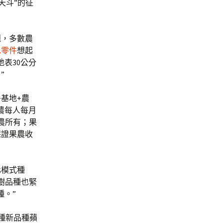
天斗”的征
題，多數農
尼零件
想起
表30公分
”
基地+農
農每人每月
果農所有；果
保證果農收
化模式種
樹品種也緊
種。”
種新品種蘋