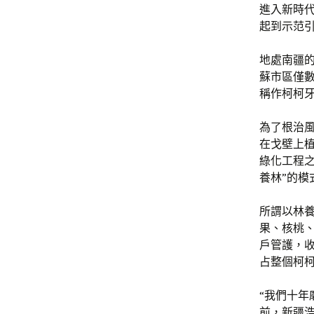
進入新時代
起到示范
地處南疆
蘇市區僅
稱作柯柯
為了根治風
在戈壁上
綠化工程之
養林”的模
所謂以林
果、核桃
戶管護，
占整個柯柯
“我們十年
前，新疆浩