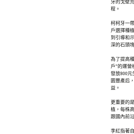
牙的戈壁
程。
柯柯牙一
戶選擇種
到引導和
深的石頭
為了提高種
戶”的運
發放800
園豐產后，
益。
更重要的
植，每株高
跟國內前沿
李紅指著