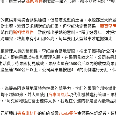
荒灘，原本只是
BMW零件
抱著試一試的心態，卻不期然開始了“與
帶的氣候非常適合蘋果種植，但荒漠戈壁的土壤、水源都是大問
植對土壤、灌溉要求相對低的紅棗。但李紅決定種蘋果，
藍寶堅
示范作用
斯柯達零件
，難度卻出乎她的意料。“種了好幾年，才把地
塊清理完，堆起來有小山那么高，每年要用大型鏟車才能搬運走。
植管理人員的積極性，李紅結合當地實際，推出了獨特的“公司+
營模式，即由果農以技術和管理入股，在果園見效之前，公司為果
元生活費；待果園初見成效，果品產量在1500公斤以內的收益為
產量達1500公斤以上，公司與果農按照4∶6的比例進行分紅，
是，為提高阿克蘇地區特色林果的競爭力，李紅的果園全部按矮
均不超過3米，并大量使用
汽車冷氣芯
現代化機械進行管理。果
，“阿克蘇地區紅富士種得太多，我現在引進的都是國內最新品
自己新種出
德系車材料
的維納斯黃
Skoda零件
金蘋果告訴記者，這