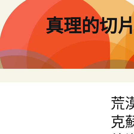
跳
至
主
真理的切
要
內
容
荒
克