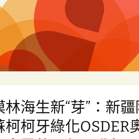
片
漠林海生新“芽”：新疆
蘇柯柯牙綠化OSDER