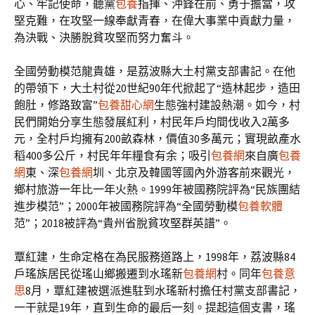
心、牢記使命，聽黨
包養
指揮、沖鋒在前、勇于擔當，攻
堅克難，在攻堅一線奉獻青春，在偉大事業中貢獻力量，
為決戰、決勝脫貧攻堅而努力奮斗。
全國勞動模范龍貴雄，是荔波縣大土村黨支部書記。在他
的帶領下，大土村從20世紀90年代掀起了“造林起步，造田
飽肚，修路致富”
包養甜心網
生態強村建設熱潮。如今，村
民們開始分享生態發展紅利，村民年戶均間伐收入2萬多
元，全村戶均擁有200畝森林，價值30多萬元；實現畝產水
稻400多公斤，村民年年糧食有余；吸引
包養網
來自廣
包養
網
東、深
包養網
圳、北京及韓國等國內外游客前來觀光，
鄉村旅游一年比一年火熱。1999年被國務院評為“民族團結
進步模范”；2000年被國務院評為“全國勞動模
包養軟體
范”；2018被評為“貴州省脫貧攻堅群英譜”。
覃紅建，生命定格在為民服務道路上，1998年，荔波縣84
戶瑤族居民從瑤山鄉搬遷到水瑤新
包養網
村。同年
包養意
思
8月，覃紅建被選派進駐到水瑤新村擔任村黨支部書記，
一干就是19年，直到生命的最后一刻。提起這個支書，瑤