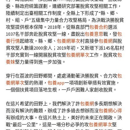
委、縣政府統籌謀劃，連續研究部署脫貧攻堅相關工作，
陸續制定出臺相關工作制度，全縣上下形成了“縣、鄉、
村、組、戶”五級集中力量合力攻堅格局，為決戰決勝脫貧
攻堅提供根本保障。2018年，從縣直部門
包養合約
選派
1037名干部奔赴脫貧攻堅一線，盡銳出
包養意思
戰，發
包
養行情
起總攻，縣、鄉、
包養網單次
村直接參
包養網
與脫
貧攻堅人數達2000余人；2019年初，又新增下派145名駐村
干部充實到一線開展脫貧攻堅
包養網單次
工作，脫貧攻
包
養妹
堅力量得到進一步加強。
穿行在荔波的田野鄉間，處處涌動著決勝脫貧、合力攻
包
養網單次
堅的熱潮，
包養app
一項項創新舉措有效實施，
一個個扶貧項目落地生根，一戶戶困難人家創收脫貧。
在這片希望的田野上，我們解決了許
包養網
多長期想解決
而沒有解決的難題，辦成了許多過去想辦而沒
包養網心得
有辦成的大事。在這片熱土上，美好的未來正在開啟。決
戰“最后一公里”，這是一場分秒必爭的攻
包養網單次
堅