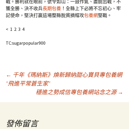
戰。勝利就在眼前，號令如山：一鼓作氣、盡銳出戰，不
獲全勝、決不收兵
長期包養
！全縣上下必將不忘初心、牢
記使命，堅決打贏這場整縣脫貧摘帽攻
包養網
堅戰。
< 1 2 3 4
TC:sugarpopular900
文
←
千年《瑪納斯》煥新歸納甜心寶貝專包養網
“飛進平常蒼生家”
穩進之勢成信專包養網站念之源
→
章
導
發佈留言