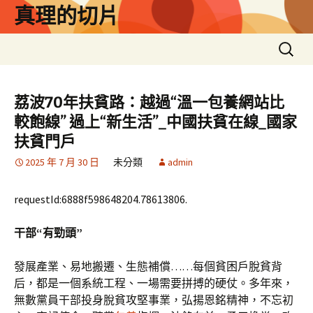
跳
真理的切片
至
主
搜
要
尋
內
關
容
鍵
荔波70年扶貧路：越過“溫一包養網站比
字:
較飽線” 過上“新生活”_中國扶貧在線_國家
扶貧門戶
2025 年 7 月 30 日
未分類
admin
requestId:6888f598648204.78613806.
干部“有勁頭”
發展產業、易地搬遷、生態補償……每個貧困戶脫貧背
后，都是一個系統工程、一場需要拼搏的硬仗。多年來，
無數黨員干部投身脫貧攻堅事業，弘揚恩銘精神，不忘初