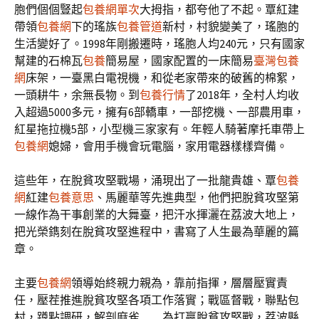
胞們個個豎起
包養網單次
大拇指，都夸他了不起。覃紅建
帶領
包養網
下的瑤族
包養管道
新村，村貌變美了，瑤胞的
生活變好了。1998年剛搬遷時，瑤胞人均240元，只有國家
幫建的石棉瓦
包養
簡易屋，國家配置的一床簡易
臺灣包養
網
床架，一臺黑白電視機，和從老家帶來的破舊的棉絮，
一頭耕牛，余無長物。到
包養行情
了2018年，全村人均收
入超過5000多元，擁有6部轎車，一部挖機、一部農用車，
紅星拖拉機5部，小型機三家家有。年輕人騎著摩托車帶上
包養網
媳婦，會用手機會玩電腦，家用電器樣樣齊備。
這些年，在脫貧攻堅戰場，涌現出了一批龍貴雄、覃
包養
網
紅建
包養意思
、馬麗華等先進典型，他們把脫貧攻堅第
一線作為干事創業的大舞臺，把汗水揮灑在荔波大地上，
把光榮鐫刻在脫貧攻堅進程中，書寫了人生最為華麗的篇
章。
主要
包養網
領導始終親力親為，靠前指揮，層層壓實責
任，壓茬推進脫貧攻堅各項工作落實；戰區督戰，聯點包
村，蹲點調研，解剖麻雀……為打贏脫貧攻堅戰，荔波縣