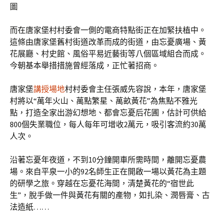
圖
而在唐家堡村村委會一側的電商特點街正在加緊扶植中。
這條由唐家堡舊村街道改革而成的街道，由忘憂廣場、黃
花展廳、村史館、風俗平易近藝街等八個區域組合而成。
今朝基本舉措措施曾經落成，正忙著招商。
唐家堡
講授場地
村村委會主任張威先容說，本年，唐家堡
村將以“萬年火山、萬點繁星、萬畝黃花”為焦點不雅光
點，打造全家出游幻想地、都會忘憂后花圃，估計可供給
800個失業職位，每人每年可增收2萬元，吸引客流約30萬
人次。
沿著忘憂年夜道，不到10分鐘開車所需時間，離開忘憂農
場。來自平泉一小的92名師生正在開啟一場以黃花為主題
的研學之旅。穿越在忘憂花海間，清楚黃花的“宿世此
生”，脫手做一件與黃花有關的產物，如扎染、潤唇膏、古
法造紙……