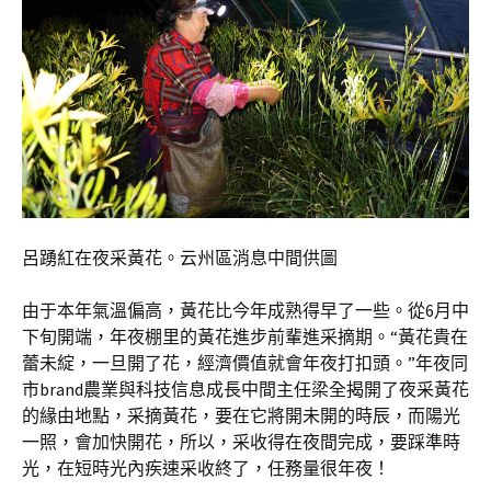
呂踴紅在夜采黃花。云州區消息中間供圖
由于本年氣溫偏高，黃花比今年成熟得早了一些。從6月中
下旬開端，年夜棚里的黃花進步前輩進采摘期。“黃花貴在
蕾未綻，一旦開了花，經濟價值就會年夜打扣頭。”年夜同
市brand農業與科技信息成長中間主任梁全揭開了夜采黃花
的緣由地點，采摘黃花，要在它將開未開的時辰，而陽光
一照，會加快開花，所以，采收得在夜間完成，要踩準時
光，在短時光內疾速采收終了，任務量很年夜！