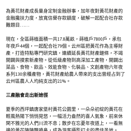
為黃花財產成長量身定制金融辦事，加年夜對黃花財產的
金融攙扶力度，放寬信譽存款額度，破解一起配合社存款
難題目……
現在，全區蒔植面積一共17.8萬畝，蒔植戶7800戶，承包
年夜戶44個，一起配合社79個。云州區把黃花作為主導財
產，打造特點專門研究鎮，連續延長黃花財產鏈條，不竭
開闢與摸索新產物。從低級產物到高深加工產物，開闢出
菜品、食物、飲品、效能食物、化裝品、文創產物六年夜
系列130余種產物，黃花財產給農人帶來的支出曾經占到了
云州區農人人均純支出的21%。
三產融會走出新途徑
夏季的西坪鎮唐家堡村黃花公園里，一朵朵初綻的黃花在
輕風熱陽下悄悄晃悠，一幅活力盎然的喜人氣象，前來休
閑不雅光的人們川流不息；散步在忘憂年夜道上，一看無
邊的黃花陣陣飄噴鼻，成為游客攝影打卡的盡佳圣地。