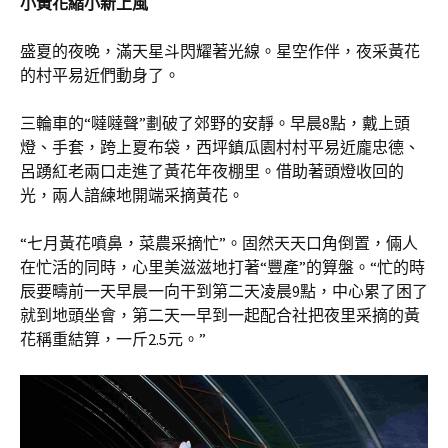
小黃花縮小新上風
盛夏的夜晚，滿天星斗閃耀著光線。星空作伴，夜采黃花
的村平易近們動身了。
三輪車的“噠噠聲”劃破了郊野的安靜。早晨8點，戴上頭
燈、手套，跨上夏布袋，西坪鎮瓜園村村平易近龐忠德、
呂踴紅老兩口走進了黃花年夜棚里。借助著頭燈收回的
光，兩人諳練地開端采摘黃花。
“七月黃花噴鼻，菜農采摘忙”。固然天天口角倒置，倆人
在忙活的同時，心里美滋滋地打著“豐產”的算盤。“忙的時
辰要疇前一天早晨一向干到第二天凌晨9點，中心累了困了
就到地頭坐會，第二天一早到一起配合社把夜里采摘的黃
花稱重結算，一斤2.5元。”