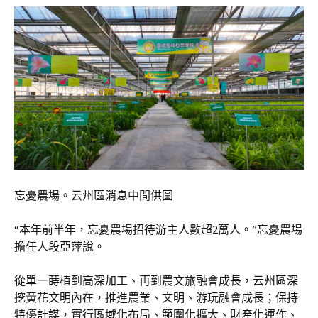
忘憂農場。云州區消息中間供圖
“本年前半年，忘憂農場招待游主人數超2萬人。”忘憂農場
擔任人段亞萍說。
從單一蒔植到高深加工、再到農文旅融會成長，云州區深
挖黃花文明內在，推進農業、文明、游玩融會成長；保持
特優計謀，實行區域化布局、範圍化擴大、財產化運作、