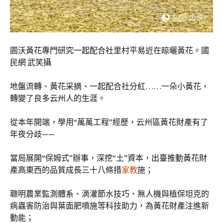
園沃黃花專門研究一起配合社里村平易近在晾曬黃花。國
民網 武笑攝
地盤流轉、黃花采摘、一起配合社分紅……一朵小黃花，
轉變了良多云州人的生涯。
從本年開端，學用“萬萬工程”經歷，云州區黃花財產有了
年夜分歧——
當局展開“保姆式”辦事，深挖“土”資本，出臺推動黃花財
產高東西的品質成長三十八條措
家教
施；
聰明農業監測體系、滴灌節水技巧、無人機與植保坦克的
病蟲害防治與葉面肥噴施等科技助力，為黃花財產注進新
動能；