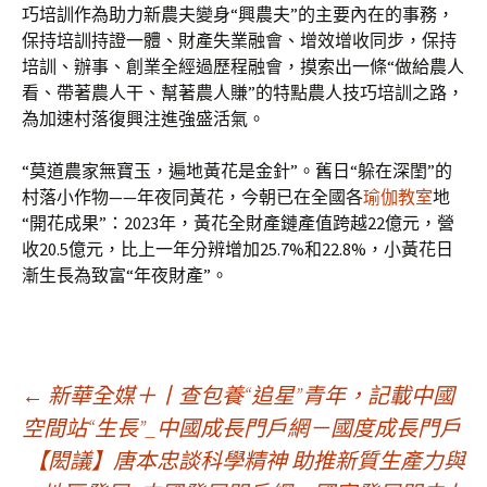
巧培訓作為助力新農夫變身“興農夫”的主要內在的事務，
保持培訓持證一體、財產失業融會、增效增收同步，保持
培訓、辦事、創業全經過歷程融會，摸索出一條“做給農人
看、帶著農人干、幫著農人賺”的特點農人技巧培訓之路，
為加速村落復興注進強盛活氣。
“莫道農家無寶玉，遍地黃花是金針”。舊日“躲在深閨”的
村落小作物——年夜同黃花，今朝已在全國各
瑜伽教室
地
“開花成果”：2023年，黃花全財產鏈產值跨越22億元，營
收20.5億元，比上一年分辨增加25.7%和22.8%，小黃花日
漸生長為致富“年夜財產”。
文
←
新華全媒＋丨查包養“追星”青年，記載中國
空間站“生長”_中國成長門戶網－國度成長門戶
【閎議】唐本忠談科學精神 助推新質生產力與
章