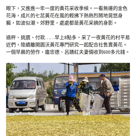
眼下，又進進一年一度的黃花采收季候。一看無邊的金色
花海，成片的七蕊黃花在風的輕拂下熱熱烈鬧地晃悠身
軀，如波似潮。郊野里，處處都是黃花采摘的身影。
過秤、挑選、付款……早上8點多，采了一夜黃花的村平易
近們，陸續離開園沃黃花專門研究一起配合社售賣黃花。
一個早晨的勞作，龐忠德、呂踴紅夫妻倆收到600多元錢。