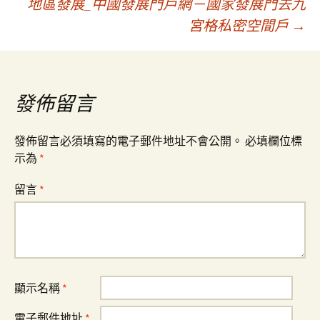
地區發展_中國發展門戶網－國家發展門去九
宮格私密空間戶
→
導
覽
發佈留言
發佈留言必須填寫的電子郵件地址不會公開。
必填欄位標
示為
*
留言
*
顯示名稱
*
電子郵件地址
*