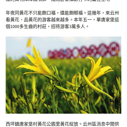
年夜同黃花不只能飽口福，還能飽眼福。這幾年，來云州
看黃花、品黃花的游客越來越多。本年五一，單唐家堡這
個1000多生齒的村莊，招待游客3萬多人。
西坪鎮唐家堡村黃花公園里黃花綻放。云州區消息中間供