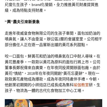
尺度化生孩子、brand化營銷，全力推進黃花財產提質進
級，成為特點支持財產。
“興”農夫引來新景象
走進年夜威皇食物無限公司的生孩子車間，面包加奶油的
噴鼻氣，讓人不由垂涎。辦公區2層的會議室里，公司相干
部分擔任人正在逐一品嘗新出爐的黃花系列甜點。
咬一口面包，鮮黃花和奶油的噴鼻氣在口中耐人尋味。在
黃花豐產季，一款款以黃花為原料的面包行將上市。公司
董事長鄭祝偉來自廣東，在年夜同投資開辦面包廠。由於
黃花“情結”，2018年在年夜同開創“黃花忘憂餅”。現在一
款款黃花產物成為爆款，成為年夜同特產伴手禮。今朝，
他創業初期開的小烘焙店已成長成為集科
瑜伽教室
研、生
孩子、物流為一體的古代化食物加工中心工場。