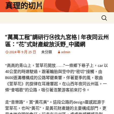
跳
真理的切片
至
主
搜
要
尋
內
關
容
鍵
“萬萬工程”調研行⑭找九宮格 | 年夜同云州
字:
區：“花”式財產綻放沃野_中國網
2024 年 9 月 25 日
未分類
admin
“高高的青山上，萱草花開放……”一條鄉下巷子上，car 以
40公里的時速駛過。跟著輪胎與空中的“密切”接觸，由
8600道溝槽構成的公路琴鍵奏響，伴著夏季的風，歌曲
《萱草花》的旋律在耳邊響起。在山西年夜同云州區，一
條“會唱歌”的公路，吸引著浩繁游客前來打卡。
走“音樂路”，賞“黃花美”。這段公路的design靈感起源于
萱草花，也叫“黃花”，是黃花財產鏈的主要構成部門，更