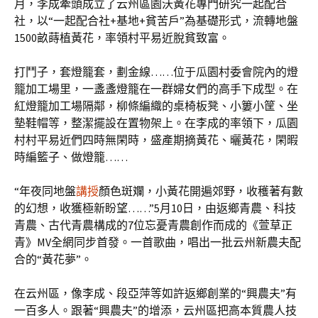
月，李成牽頭成立了云州區園沃黃花專門研究一起配合
社，以“一起配合社+基地+貧苦戶”為基礎形式，流轉地盤
1500畝蒔植黃花，率領村平易近脫貧致富。
打鬥子，套燈籠套，劃金線……位于瓜園村委會院內的燈
籠加工場里，一盞盞燈籠在一群婦女們的高手下成型。在
紅燈籠加工場隔鄰，柳條編織的桌椅板凳、小簍小筐、坐
墊鞋帽等，整潔擺設在置物架上。在李成的率領下，瓜園
村村平易近們四時無閑時，盛產期摘黃花、曬黃花，閑暇
時編籃子、做燈籠……
“年夜同地盤
講授
顏色斑斕，小黃花開遍郊野，收穫著有數
的幻想，收獲極新盼望……”5月10日，由返鄉青農、科技
青農、古代青農構成的7位忘憂青農創作而成的《萱草正
青》MV全網同步首發。一首歌曲，唱出一批云州新農夫配
合的“黃花夢”。
在云州區，像李成、段亞萍等如許返鄉創業的“興農夫”有
一百多人。跟著“興農夫”的增添，云州區把高本質農人技