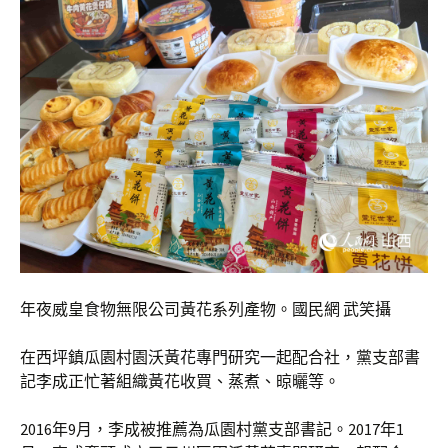
年夜威皇食物無限公司黃花系列產物。國民網 武笑攝
在西坪鎮瓜園村園沃黃花專門研究一起配合社，黨支部書
記李成正忙著組織黃花收買、蒸煮、晾曬等。
2016年9月，李成被推薦為瓜園村黨支部書記。2017年1