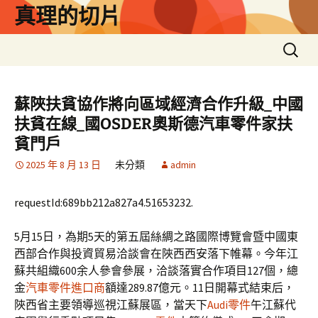
跳
真理的切片
至
主
搜
要
尋
內
關
容
鍵
蘇陜扶貧協作將向區域經濟合作升級_中國
字:
扶貧在線_國OSDER奧斯德汽車零件家扶
貧門戶
2025 年 8 月 13 日
未分類
admin
requestId:689bb212a827a4.51653232.
5月15日，為期5天的第五屆絲綢之路國際博覽會暨中國東
西部合作與投資貿易洽談會在陜西西安落下帷幕。今年江
蘇共組織600余人參會參展，洽談落實合作項目127個，總
金
汽車零件進口商
額達289.87億元。11日開幕式結束后，
陜西省主要領導巡視江蘇展區，當天下
Audi零件
午江蘇代