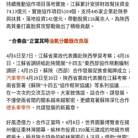
持續推動協作項目落地實施，江蘇累計安排財政幫扶資金
74.13億元，實施協作項目5104個，支持445家企業赴陜參
與扶貧，落地投資141億元，帶動脫貧116萬余人，為陜西
高質量打贏脫貧攻堅戰做出了積極貢獻。
“合奏曲”正當其時
油氣分離器改良版
4月6日至7日，江蘇省黨政代表團赴陜西學習考察；4月16
日，江蘇省調研組赴陜開展“十四五”東西部協作規劃編制
調研；4月25日，蘇陜（西部）合作發展促進會揭牌成立；
汽車零件
4月29日至30日，陜西省黨政代表團在江蘇考察，
兩省簽署《蘇陜“十四五”協作框架協議》等系列協議……
在一次次的交流互訪中，大家敘情誼、話合作、謀發展，
不僅使兩省間的關系越來越緊密，更續寫著蘇陜深化合作
德系車零件
、共謀發展的新篇章。
好風憑借力，合作正當時。4月8日，世界園藝博覽會在揚
州儀征棗林灣開幕，榆林市投資1350萬元建成的地級市規
模最大、極具陜北特色的榆林展園引人注目。借助“世園”