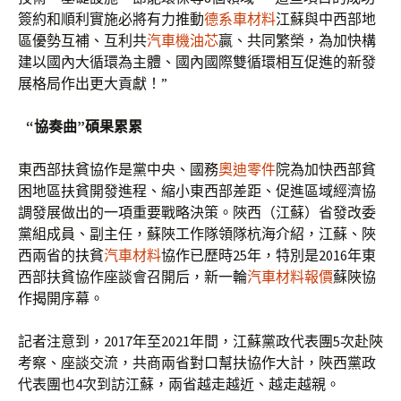
簽約和順利實施必將有力推動
德系車材料
江蘇與中西部地
區優勢互補、互利共
汽車機油芯
贏、共同繁榮，為加快構
建以國內大循環為主體、國內國際雙循環相互促進的新發
展格局作出更大貢獻！”
“協奏曲”碩果累累
東西部扶貧協作是黨中央、國務
奧迪零件
院為加快西部貧
困地區扶貧開發進程、縮小東西部差距、促進區域經濟協
調發展做出的一項重要戰略決策。陜西（江蘇）省發改委
黨組成員、副主任，蘇陜工作隊領隊杭海介紹，江蘇、陜
西兩省的扶貧
汽車材料
協作已歷時25年，特別是2016年東
西部扶貧協作座談會召開后，新一輪
汽車材料報價
蘇陜協
作揭開序幕。
記者注意到，2017年至2021年間，江蘇黨政代表團5次赴陜
考察、座談交流，共商兩省對口幫扶協作大計，陜西黨政
代表團也4次到訪江蘇，兩省越走越近、越走越親。