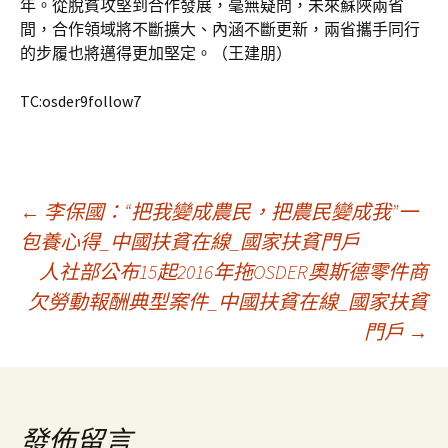
年。從脫貧攻堅到合作發展，毫無疑問，未來蘇陜兩省
間，合作領域將不斷擴大、內涵不斷更新，兩省攜手同行
的步履也將邁得更加堅定。（王建朋）
TC:osder9follow7
文
←
李保國：“把我變成農民，把農民變成我”一
包養心得_中國扶貧在線_國家扶貧門戶
人社部公布15起2016年拖OSDER奧斯德零件商
章
欠勞動報酬典型案件_中國扶貧在線_國家扶貧
門戶
→
導
覽
發佈留言