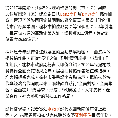
從2017年開始，江蘇52個經濟較強的縣（市、區）與陜西
56個貧困縣（區）建立對口扶
Benz零件
貧
BMW零件
協作關
系，實現了與陜西國定貧困縣結對全覆蓋。兩省共建的渭
南市富丹產業園、榆林市榆佳經開區等10個園區，4年引進
一批帶動力強的高新企業入駐，總投資82.1億元，累計到
位資金36.68億元。
揚州是今年絲博會江蘇展區的重點參展地區，一曲悠揚的
揚榆協作曲，正從“長江之濱”唱到“黃河岸邊”。揚州工作
組組長、榆林市政府副秘書長郎俊介紹，2020年是揚榆扶
貧協作全面開花結果之年，揚榆扶貧協作各項任務指標，
均大幅超額完成。榆林市委書記李春臨表示，揚榆扶貧協
作與經濟合作開展以來，兩地認真踐行“全面對接、全面學
習、全面提升”總要求，形成了“政府援助、人才支持、產
業合作、社會參與”的幫扶工作格局。
絲博會現場，記者從江
水箱水
蘇代表團新聞發布會上獲
悉，5年來兩省緊扣如期完成脫貧攻堅
賓利零件
目標任務，