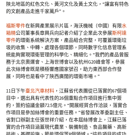
陜北地區的紅色文化、黃河文化及黃土文化，“讓富有特色
的文創產品走進千家萬戶”。
福斯零件
在新興產業展示片區，海沃機械（中國）有限
水
箱精
公司董事長章興兵向記者介紹了企業此次參展
斯柯達
零件
的環衛系統解決方案，產品組合完整，可覆蓋環衛垃
圾的收集、中轉、處理各個環節，同時數字化信息管理系
統能夠實現環衛管理的科學化、精細化。“我們的產品曾服
務于北京奧運會、上海世博會以及杭州G20峰會等，參展
此次絲博會既是積極響應國家號召，助力東西部合作發
展，同時也是看中了陜西廣闊的環衛市場。”
11日下午
臺北汽車材料
，江蘇省代表團從已落實的67個項
目中，選出具有代表性的26個重點合作項目進行集中簽
約，簽約協議金額72.5億元。“開展經貿合作洽談，落實合
作項目是參加絲博會的重要任務。”省發展改革委副主任、
省對口辦副主任張世祥介紹，在本屆絲博會上，江蘇已落
實的合作項目涵蓋現代農業、裝備制造、食品醫藥、高新
技術、基礎設施、節能環保等8個領域。“這些項目的成功