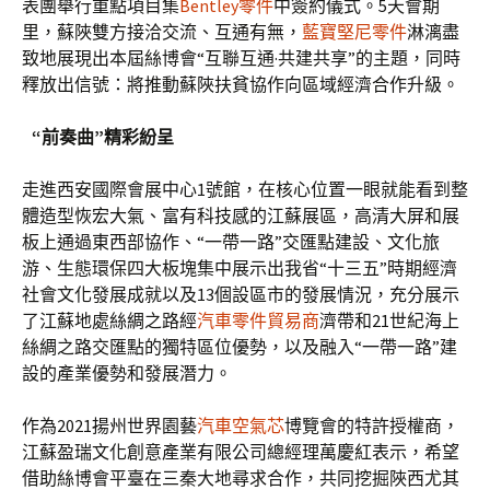
表團舉行重點項目集
Bentley零件
中簽約儀式。5天會期
里，蘇陜雙方接洽交流、互通有無，
藍寶堅尼零件
淋漓盡
致地展現出本屆絲博會“互聯互通·共建共享”的主題，同時
釋放出信號：將推動蘇陜扶貧協作向區域經濟合作升級。
“前奏曲”精彩紛呈
走進西安國際會展中心1號館，在核心位置一眼就能看到整
體造型恢宏大氣、富有科技感的江蘇展區，高清大屏和展
板上通過東西部協作、“一帶一路”交匯點建設、文化旅
游、生態環保四大板塊集中展示出我省“十三五”時期經濟
社會文化發展成就以及13個設區市的發展情況，充分展示
了江蘇地處絲綢之路經
汽車零件貿易商
濟帶和21世紀海上
絲綢之路交匯點的獨特區位優勢，以及融入“一帶一路”建
設的產業優勢和發展潛力。
作為2021揚州世界園藝
汽車空氣芯
博覽會的特許授權商，
江蘇盈瑞文化創意產業有限公司總經理萬慶紅表示，希望
借助絲博會平臺在三秦大地尋求合作，共同挖掘陜西尤其