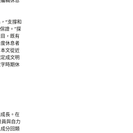
是編輯休息
，“支撐和
保證。”探
題目，既有
力度休息者
。本文從近
規定成文明
數字時期休
和成長。在
分雇員與自力
人成分回類