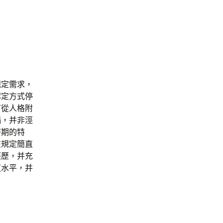
規定需求，
認定方式停
可從人格附
插，并非涇
時期的特
在規定簡直
經歷，并充
道水平，并