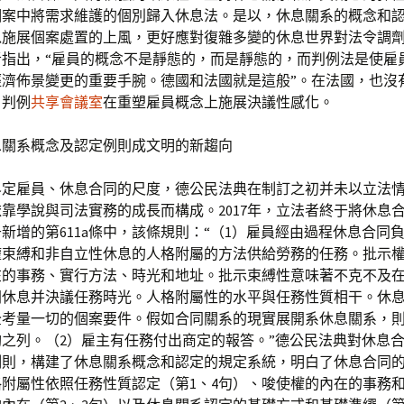
個案中將需求維護的個別歸入休息法。是以，休息關系的概念和
以施展個案處置的上風，更好應對復雜多變的休息世界對法令調
者指出，“雇員的概念不是靜態的，而是靜態的，而判例法是使雇
濟佈景變更的重要手腕。德國和法國就是這般”。在法國，也沒有
，判例
共享會議室
在重塑雇員概念上施展決議性感化。
息關系概念及認定例則成文明的新趨向
界定雇員、休息合同的尺度，德公民法典在制訂之初并未以立法
靠學說與司法實務的成長而構成。2017年，立法者終于將休息
新增的第611a條中，該條規則：“（1）雇員經由過程休息合同
權束縛和非自立性休息的人格附屬的方法供給勞務的任務。批示
在的事務、實行方法、時光和地址。批示束縛性意味著不克不及
開休息并決議任務時光。人格附屬性的水平與任務性質相干。休
全考量一切的個案要件。假如合同關系的現實展開系休息關系，
之列。（2）雇主有任務付出商定的報答。”德公民法典對休息
例則，構建了休息關系概念和認定的規定系統，明白了休息合同
附屬性依照任務性質認定（第1、4句）、唆使權的內在的事務