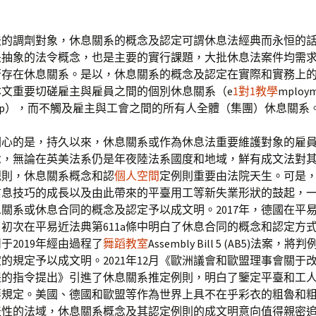
法的調劑對象，休息關系的概念及認定可謂休息法經典而永恒的
是抽象的法令概念，也是主要的實行課題，大批休息法案件均需
否存在休息關系。是以，休息關系的概念及認定在實際和實務上
本文重要切磋雇主與雇員之間的個別休息關系（e
1對1教學
mploy
ionship），而不觸及雇主與工會之間的所有人全體（集團）休息關系
關心的是，持久以來，休息關系或作為休息法重要維護對象的雇
念，無論在英美法系仍是年夜陸法系國度和地域，鮮有成文法對
規則，休息關系概念和認
個人空間
定例則重要由法院天生。可是
信息技巧的成長以及由此帶來的平臺用工等新失業形狀的鼓起，
關系或休息合同的概念及認定予以成文明。2017年，德國在平
初次在平易近法典第611a條中明白了休息合同的概念和認定方
于2019年經由過程了
舞蹈教室
Assembly Bill 5 (AB5)法案，
的規定予以成文明。2021年12月《歐洲議會和歐盟理事會關于
提的指令提出》引進了休息關系推定例則，明白了鑒定平臺和工
要規定。美國、德國和歐盟等作為世界上具不在乎彩衣的粗魯和
表性的法域，休息關系概念及其認定例則的成文明意向值得親密