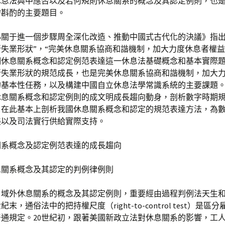
休息法典中應否以及若何規則休息關系的概念及其認定例則，也
需斟酌的主要題目。
心關于進一個步驟周全深化改造、推動中國式古代化的決議》指出
失業形狀”，“完美休息關系協商和諧機制，加大力度休息者權益
期休息關系概念和認定例范表達這一休息法基礎概念和基本實際
新失業形狀的規范成長，也是完美休息關系協商和諧機制，加大
的基本性任務，以及構建中國自立休息法學常識系統的主要課題
休息關系概念和認定例則的成文明成長趨向動身，剖析數字時期
，在此基本上剖析我國休息關系概念和認定的規范表達方法，為
美以及司法實行供給實際支持。
關系概念及認定例范表達的成長趨向
息關系概念及其認定的判例律例則
，域外休息關系的概念及其認定例則，重要經由過程判例法天生
紀末，通俗法中的把持權尺度（right-to-control test）是區
通規定。20世紀初，跟著美國新政立法對休息關系的影響，工