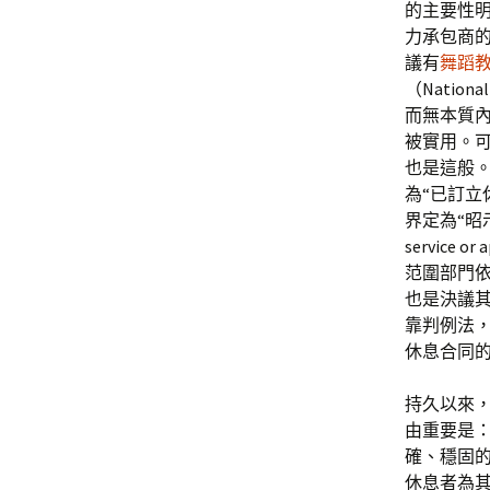
的主要性
力承包商
議有
舞蹈
（Natio
而無本質內
被實用。
也是這般。依
為“已訂立休
界定為“昭
servic
范圍部門
也是決議
靠判例法，
休息合同
持久以來
由重要是
確、穩固
休息者為