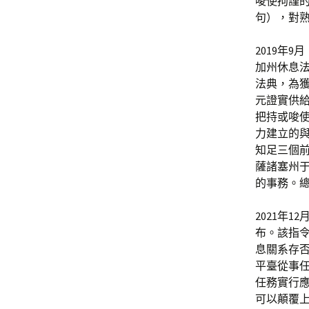
唆使拘謹的
句），對
2019年
加州休息法
法典，為
元證實供
把持或唆使
力建立的
知足三個前
薩諸塞州于
的事務。
2021年
布。該指
息關系存
平臺從事
任務實行
可以顛覆