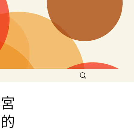
搜
尋
關
鍵
九宮
字:
范的