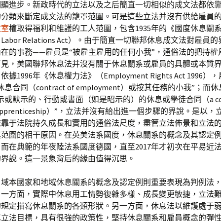
明顯進步。新政時代的立法以及之后簡直一切相似的成文法都依
的分類來斷定成文法的籠罩范圍。可是這些立法并沒有供給雇員
教室
權取得福利和維護的工人范圍，包含1935年的《國度休息關
nal Labor Relations Act）。由于簡直一切聯邦休息成文法對雇
在的事務——雇員是“被雇主雇用的任何小我”，通俗法的把持權
可見，美國聯邦休息法并沒有關于休息關系或雇員的具體或本質
據1996年《休息權力法》（Employment Rights Act 1996
息合同（contract of employment）或按其任務的小我”；
示或默示的、行動或書面（如是昭示的）的休息或學徒合同（a contr
e or apprenticeship）”，立法并沒有給出進一個步驟的界說。是
依靠于法院持久成長和實用的通俗法尺度，盡管立法佈景和立法
其范圍的相干原因。在英美法系國度，休息關系的概念及其認定
而在典範的年夜陸法系國度德國，直至2017年才初次在平易近
的界說。這一景象背后的緣由值得沉思。
，域本國家和地域休息關系的概念及認定例則重要表現為判例法
：一方面，實際中休息用工情勢復雜多樣、成長變更敏捷，立法
的規定描寫休息關系的各類形狀。另一方面，休息法以維護處于
其立法目標，具有很強的政策性，堅持休息關系和雇員概念的彈