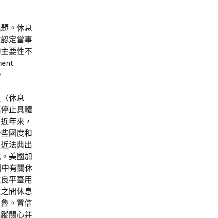
話題。休息
求認定當事
的主要性不
ment
。
員（休息
其停止具體
，近年來，
一些國度和
易近法典出
式。美國加
將判例中有關休
改良平臺用
人之間休息
粗魯。置信
追蹤關心并