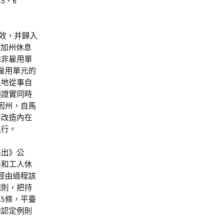
5、6
失效，并歸入
據加州休息
除非雇用單
雇用單元的
是地從事自
須證實同時
緬因州，自馬
要改造內在
風行。
提出》公
臺和工人休
經由過程該
規則，把持
5條，平臺
和認定例則