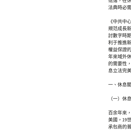
低落，在
法典時必
《中共中
規范成長新
討數字時
利于推進
權益保證
年來域外
的需要性
息立法完
一、休息
（一）休
百余年來
美國，19世
承包商的普