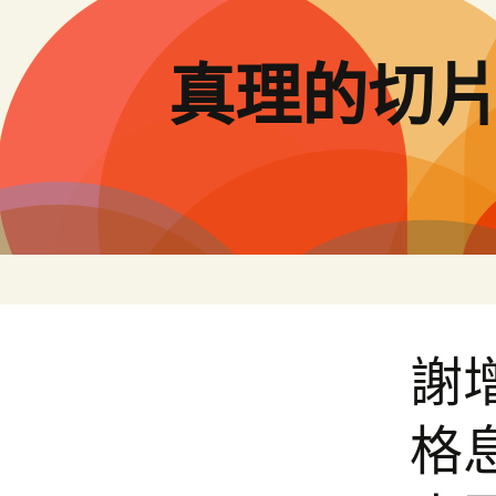
跳
至
主
真理的切
要
內
容
謝
格