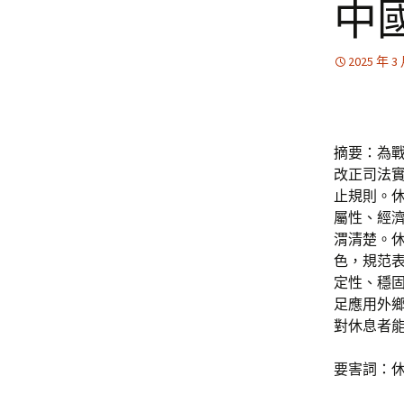
中
2025 年 3
摘要：為
改正司法
止規則。
屬性、經
渭清楚。
色，規范
定性、穩
足應用外
對休息者
要害詞：