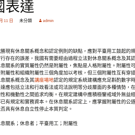
國表達
 月 11 日
未分類
admin
戰勝現有休息關系概念和認定例則的缺點，應對平臺用工鼓起的
實行存在的誤差，我國有需要經由過程立法對休息關系概念及其
休息關系的實質屬性仍然是附屬性，焦點是人格附屬性。附屬性
濟附屬性和組織附屬性三個角度加以考核，但三個附屬性互有穿
休息關系概念及其
講座場地
認定的規定系統建構應充足斟酌數字
表達應包括立法和行政看法或司法說明等分歧層面的多種情勢，
固性和機動性之間追求均衡。在規定建構中應積極鑒戒域外無益
鄉已有規定和實務資本。在休息關系認定上，應掌握附屬性的公
能否具有休息自立性停止本質判定。
休息關系；休息者；平臺用工；附屬性