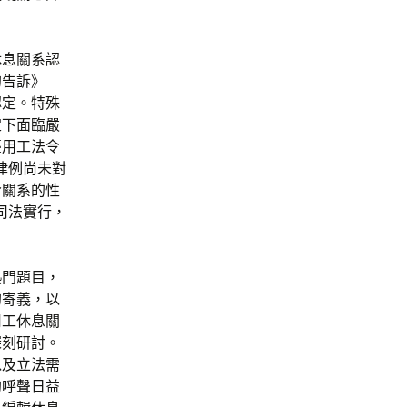
休息關系認
的告訴》
認定。特殊
定下面臨嚴
臺用工法令
律例尚未對
令關系的性
司法實行，
熱門題目，
的寄義，以
用工休息關
深刻研討。
以及立法需
的呼聲日益