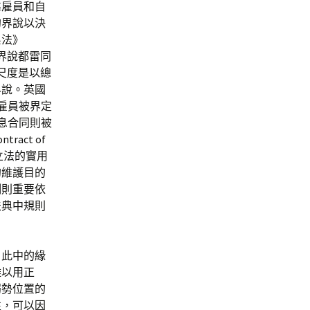
靠雇員和自
的界說以決
系法》
員的界說都雷同
尺度是以總
界說。英國
），雇員被界定
而休息合同則被
act of
以，立法的實用
的維護目的
例則重要依
法典中規則
，此中的緣
難以用正
弱勢位置的
性，可以因