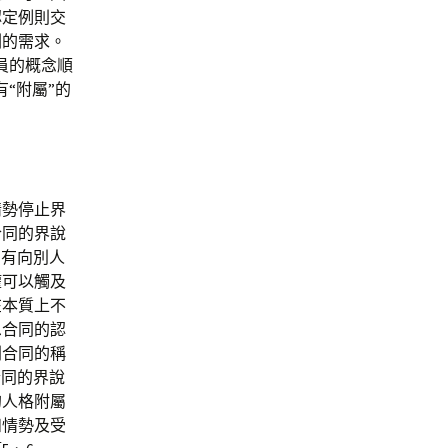
認定例則交
劑的需求。
員的概念順
“附屬”的
情勢停止界
合同的界說
負有向別人
權可以觸及
在本質上不
息合同的認
則合同的稱
合同的界說
的人格附屬
和情勢及受