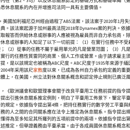
內在（第2、3句）以及休息關系認定的基礎方式和基礎準繩（第
熟悉休息關系的內在并增進司法同一具有主要價值。
9月，美國加利福尼亞州經由過程了AB5法案，該法案于2020年1月
典。該法案起源于加州最高法院2018年Dynamex案的判決。依
獲取報答而供給休息或辦事的人應被視為雇員而非自力承包商，
給休息或辦事的人知足了以下一切前提：（1）在實行任務中不受
；（2）從事的任務不屬于雇用單元的凡是營業范圍；（3）凡
與實行的任務性質雷同的商業、個人工作或營業。由于請求雇主
提，是以該規定也被稱為ABC尺度。ABC尺度于1935年來源于
2004年采用該尺
家教
度以來，已成為各州自力承包約定義的重
總體上，在美國，州立法對休息關系概念和認定停止規則已廣泛
12月，《歐洲議會和歐盟理事會關于改良平臺用工任務前提的指令
令提出引進休息關系推定例則，明白了平臺用工佈景下，鑒定平
否的規定。依據指令提出第4條，把持任務實行的數字勞工平臺與
任務的人之間的合同關系應在法令上推定為休息關系。指令提出
應懂得為至多知足其所羅列的五項前提中的兩項。依據指令提出第
上述推定，但舉證義務由平臺承當。由于各成員國休息關系概念