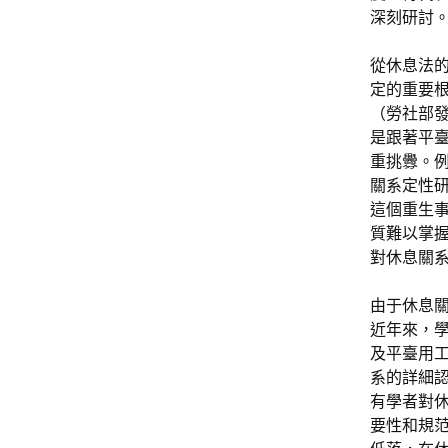
深刻研討
從休息法
定的重要根
（勞社部發
是跟著平
重挑釁。例
關系定性
這個重生
質難以掌
對休息關
由于休息
近年來，
及平臺用
系的詳細
有學者對
要性和規