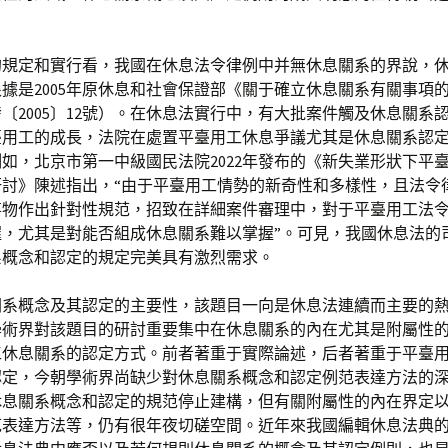
。
的規定和實行看，我國在休息法令律例中并無休息關系的界說，
據是2005年原休息和社會保證部《關于確立休息關系有關事項
〔2005〕12號）。在休息法實行中，有大批案件觸及休息關系
臺用工的成長，法院在處置平臺用工休息爭議尤其是休息關系認
如，北京市第一中級國民法院2022年發布的《新失業形狀下平
研討》陳述指出，“由于平臺用工情勢的新奇性和多樣性，且法令
事物作出針對性規范，招致在詳細案件審理中，對于平臺用工法
握，尤其是對能否組成休息關系難以掌握”。可見，我國休息法的
系概念和認定的規定完美具有激烈需求。
關系概念及其認定的主要性，該題目一向是休息法連續而主要的
學術界對該題目的研討重要集中在休息關系的內在尤其是附屬性
工休息關系的認定方式。前者著重于實際論述，后者著重于平臺
認定，今朝學術界尚缺少對休息關系概念和認定例范表達方法的
休息關系概念和認定的規范停止建構，但有關附屬性的內在界定
范表達方法等，仍有很年夜切磋空間。近年來我國編輯休息法典