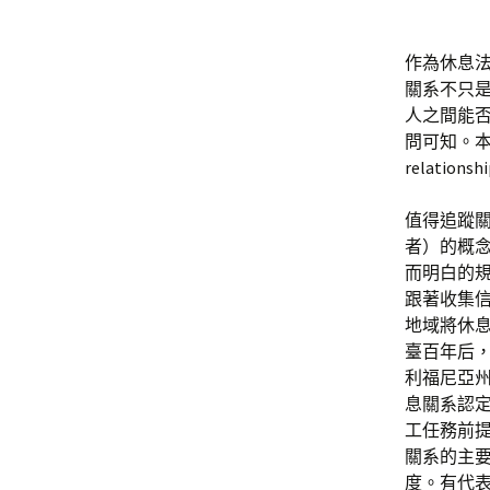
作為休息
關系不只
人之間能
問可知。
relat
值得追蹤
者）的概
而明白的
跟著收集
地域將休息
臺百年后，
利福尼亞州
息關系認定
工任務前
關系的主
度。有代