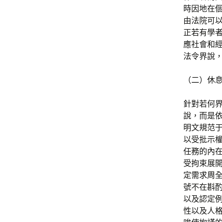
時因地在
由法院可
正若有學
應社會和經
法令界說
（二）休
針對若何
說，而是依
明文規范于
以受批示
任務的內
受拘束展
定需求周
號不在斟酌
以及認定
性以及人格