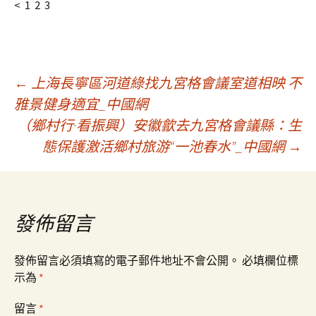
< 1 2 3
文
←
上海長寧區河道綠找九宮格會議室道相映 不
雅景健身適宜_中國網
（鄉村行·看振興）安徽歙去九宮格會議縣：生
章
態保護激活鄉村旅游“一池春水”_中國網
→
導
覽
發佈留言
發佈留言必須填寫的電子郵件地址不會公開。
必填欄位標
示為
*
留言
*