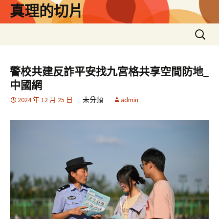
跳
真理的切片
至
主
搜
要
尋
內
關
容
鍵
警校共建反詐平安找九宮格共享空間防地_
字:
中國網
2024 年 12 月 25 日
未分類
admin