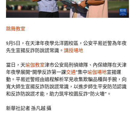
跳舞教室
9月5日，在天津年夜學北洋園校區，公安平易近警為年夜
先生宣揚反詐防說謊常識。
講授場地
當日，天
瑜伽教室
津市公安局刑偵總隊、內保總隊在天津
年夜學展開“開學反詐第一課
交通
”集中
瑜伽場地
宣揚運
動。平易近警經由過程解析罕見收集欺騙品種與手腕，向
寬大師生宣揚反詐防說謊常識，以進步師生平安防范認識
和反詐防說謊才能，助力筑牢校園反詐“防火墻”。
新華社記者 孫凡越 攝