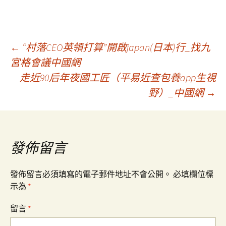
文
←
“村落CEO英領打算”開啟japan(日本)行_找九
宮格會議中國網
走近90后年夜國工匠（平易近查包養app生視
章
野）_中國網
→
導
覽
發佈留言
發佈留言必須填寫的電子郵件地址不會公開。
必填欄位標
示為
*
留言
*