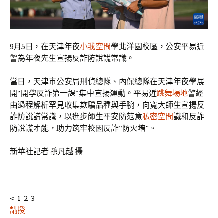
9月5日，在天津年夜
小我空間
學北洋園校區，公安平易近
警為年夜先生宣揚反詐防說謊常識。
當日，天津市公安局刑偵總隊、內保總隊在天津年夜學展
開“開學反詐第一課”集中宣揚運動。平易近
跳舞場地
警經
由過程解析罕見收集欺騙品種與手腕，向寬大師生宣揚反
詐防說謊常識，以進步師生平安防范意
私密空間
識和反詐
防說謊才能，助力筑牢校園反詐“防火墻”。
新華社記者 孫凡越 攝
< 1 2 3
講授