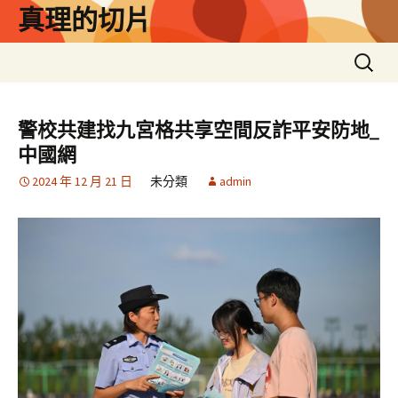
跳
真理的切片
至
主
搜
要
尋
內
關
容
鍵
警校共建找九宮格共享空間反詐平安防地_
字:
中國網
2024 年 12 月 21 日
未分類
admin