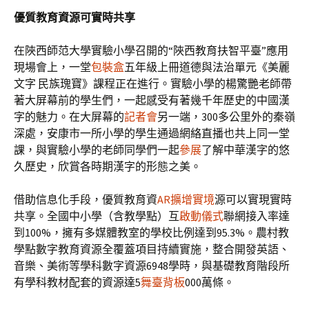
優質教育資源可實時共享
在陜西師范大學實驗小學召開的“陜西教育扶智平臺”應用
現場會上，一堂
包裝盒
五年級上冊道德與法治單元《美麗
文字 民族瑰寶》課程正在進行。實驗小學的楊驚艷老師帶
著大屏幕前的學生們，一起感受有著幾千年歷史的中國漢
字的魅力。在大屏幕的
記者會
另一端，300多公里外的秦嶺
深處，安康市一所小學的學生通過網絡直播也共上同一堂
課，與實驗小學的老師同學們一起
參展
了解中華漢字的悠
久歷史，欣賞各時期漢字的形態之美。
借助信息化手段，優質教育資
AR擴增實境
源可以實現實時
共享。全國中小學（含教學點）互
啟動儀式
聯網接入率達
到100%，擁有多媒體教室的學校比例達到95.3%。農村教
學點數字教育資源全覆蓋項目持續實施，整合開發英語、
音樂、美術等學科數字資源6948學時，與基礎教育階段所
有學科教材配套的資源達5
舞臺背板
000萬條。