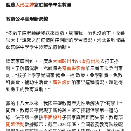
脫貧
人形立牌
家庭輟學學生數量
教育公平實現新跨越
“多虧了陳老師給我送來電腦，網課我一節也沒落下，收獲
很大！”說起之前疫情防控期間的學習情況，河北省興隆縣
蘑菇峪中學學生婭宏記憶猶新。
婭宏家庭困難，一度想
大圖輸出
出
VR虛擬實境
去打工掙
錢。了解情況后，老師陳秀
奇藝果影像
華三番五次登門家
訪：“孩子上學享受國家‘兩免一補’政策，免學雜費、免教
科書費、補助生活費。
廣告設計
咱家里這種情況，還能得
到縣里的教育資助。”
黨的十八大以來，我國基礎教育歷史性地解決了“有學上”
問題，教育公平實現了新跨越。堅守控輟保學第一道防
線，決不讓一個孩
平面設計
子因家庭困難而失學。教育部
開幕活動
數據顯示：截至2020年底，全國義務教育階段輟