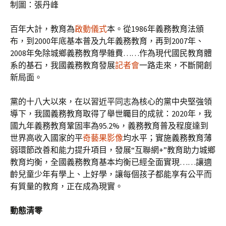
制圖：張丹峰
百年大計，教育為
啟動儀式
本。從1986年義務教育法頒
布，到2000年底基本普及九年義務教育，再到2007年、
2008年免除城鄉義務教育學雜費……作為現代國民教育體
系的基石，我國義務教育發展
記者會
一路走來，不斷開創
新局面。
黨的十八大以來，在以習近平同志為核心的黨中央堅強領
導下，我國義務教育取得了舉世矚目的成就：2020年，我
國九年義務教育鞏固率為95.2%，義務教育普及程度達到
世界高收入國家的平
奇藝果影像
均水平；實施義務教育薄
弱環節改善和能力提升項目，發展“互聯網+”教育助力城鄉
教育均衡，全國義務教育基本均衡已經全面實現……讓適
齡兒童少年有學上、上好學，讓每個孩子都能享有公平而
有質量的教育，正在成為現實。
動態清零