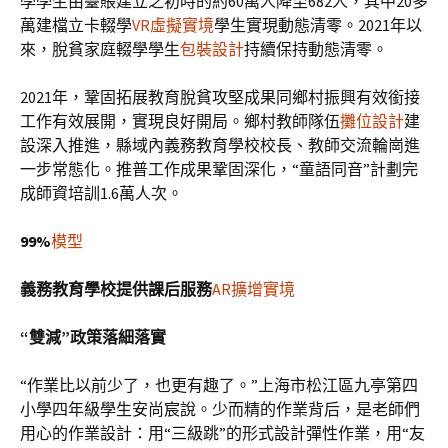
學學生由臺賬建立之初時的約60萬人降至682人，其中20多
萬建檔立卡輟學
VR虛擬實境
學生實現動態清零。2021年以
來，脫貧家庭輟學學生
包裝設計
持續保持動態清零。
2021年，鞏固拓展教育脫貧攻堅成果同鄉村振興有效銜接
工作有效展開，實現良好開局。鄉村教師隊伍
攤位設計
建
設深入推進，縣域內義務教育學校校長、教師交流輪崗進
一步常態化。推普工作成果鞏固深化，“童語同音”計劃完
成師資培訓1.6萬人次。
99%
模型
義務教育學校提供課后服務
AR擴增實境
“雙減”政策落細落實
“作業比以前少了，也更有趣了。”上海市松江區九亭第四
小學四年級學生安尚宸說。少而精的作業背后，是老師們
用心的作業設計：用“三級跳”的形式設計彈性作業，用“友