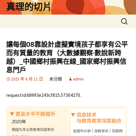
跳
真理的切片
至
主
搜
要
尋
內
關
容
鍵
讓每個08靠設計虛擬實境孩子都享有公平
字:
而有質量的教育（大數據觀察·數說新跨
越）_中國鄉村振興在線_國家鄉村振興信
息門戶
2025 年 8 月 11 日
未分類
admin
requestId:68993e243cf815.57304270.