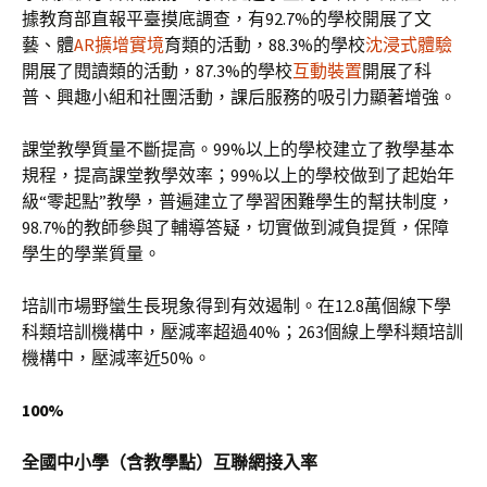
據教育部直報平臺摸底調查，有92.7%的學校開展了文
藝、體
AR擴增實境
育類的活動，88.3%的學校
沈浸式體驗
開展了閱讀類的活動，87.3%的學校
互動裝置
開展了科
普、興趣小組和社團活動，課后服務的吸引力顯著增強。
課堂教學質量不斷提高。99%以上的學校建立了教學基本
規程，提高課堂教學效率；99%以上的學校做到了起始年
級“零起點”教學，普遍建立了學習困難學生的幫扶制度，
98.7%的教師參與了輔導答疑，切實做到減負提質，保障
學生的學業質量。
培訓市場野蠻生長現象得到有效遏制。在12.8萬個線下學
科類培訓機構中，壓減率超過40%；263個線上學科類培訓
機構中，壓減率近50%。
100%
全國中小學（含教學點）互聯網接入率