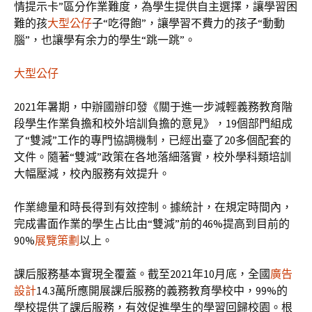
情提示卡”區分作業難度，為學生提供自主選擇，讓學習困
難的孩
大型公仔
子“吃得飽”，讓學習不費力的孩子“動動
腦”，也讓學有余力的學生“跳一跳”。
大型公仔
2021年暑期，中辦國辦印發《關于進一步減輕義務教育階
段學生作業負擔和校外培訓負擔的意見》，19個部門組成
了“雙減”工作的專門協調機制，已經出臺了20多個配套的
文件。隨著“雙減”政策在各地落細落實，校外學科類培訓
大幅壓減，校內服務有效提升。
作業總量和時長得到有效控制。據統計，在規定時間內，
完成書面作業的學生占比由“雙減”前的46%提高到目前的
90%
展覽策劃
以上。
課后服務基本實現全覆蓋。截至2021年10月底，全國
廣告
設計
14.3萬所應開展課后服務的義務教育學校中，99%的
學校提供了課后服務，有效促進學生的學習回歸校園。根