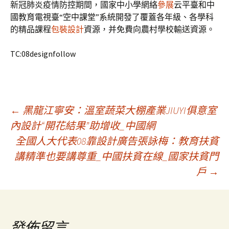
新冠肺炎疫情防控期間，國家中小學網絡
參展
云平臺和中
國教育電視臺“空中課堂”系統開發了覆蓋各年級、各學科
的精品課程
包裝設計
資源，并免費向農村學校輸送資源。
TC:08designfollow
文
←
黑龍江寧安：溫室蔬菜大棚產業JIUYI俱意室
內設計“開花結果”助增收_中國網
全國人大代表08靠設計廣告張詠梅：教育扶貧
章
講精準也要講尊重_中國扶貧在線_國家扶貧門
戶
→
導
覽
發佈留言