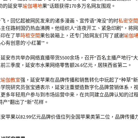
劝的延安苹
瑜伽場地
果”话题获得170多万名网友围观。
飞，回忆起被网民发来的诸多漫画、宣传语“淹没”的时
私密空間
主任路树国仍热血沸腾。他组织人“连夜开工、紧急印刷”，将
语印在了苹
時租空間
果包装箱上，还专门给网友们写了感谢
瑜伽
心有创意的‘小红薯’”。
延安市共举办网络直播带货5500余场，召开“百名主播产地行”大
3年前三季度，延安市水果网络零售额26.6亿元，居陕西省第二。
做
瑜伽教室
强，延安苹果在品牌传播和销售转化中玩起了“种草”
科学院研究员张宝通表示，延安注重塑造数字化品牌营销体系，
入更多年轻用户参与到市场运营中来，在共同建立品牌认知的过
特产”翻出了“新”花样。
，延安苹果以82.99亿元品牌价值位列全国苹果类第二位，品牌传播