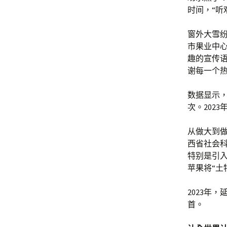
时间，“听
窗外大雪纷
市果业中心
趣的宣传
谢每一个热
数据显示，
次。202
从做大到
西省社会
特别是引
苹果将“土
2023年
首。