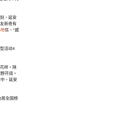
刻，延安
网友新奇有
場地
信，“感
型活动4
新花样。陕
视野开阔。
程中，延安
力居全国榜