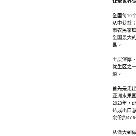
让全世界
全国每10
从中获益；
市农民家庭
全国最大的
县。
土层深厚
优生区之
题。
首先是走出
亚洲水果
2023年
达成出口意
余份约47.
从做大到