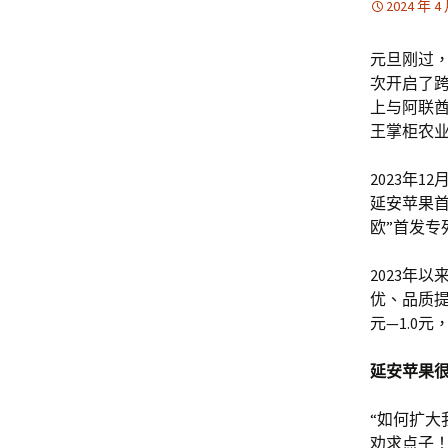
2024 年 4
元旦刚过，
次开启了
上与阿联酋
王掌柜农
2023年
延安苹果首
欧”首发
2023年
优、品质提
元—1.0
延安苹果很
“如何扩
劝求点子