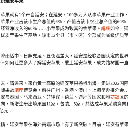
认识延安苹果
个苹果就有1个产自延安；在延安，100多万人从事苹果产业工作，
苹果产业占该市生产总值的6％，产值占该市农业总产值的60％
经营净收入的60％……小苹果成为致富的金苹果。
講座
如今，
优质苹果生产基地，该市13个县（市、区）全部成为省级优质
、降雨适中、日照充足、昼夜温差大，延安是经联合国认定的世
一。如何让更多人了解延安苹果、爱上延安苹果，成为路树国一
去、请进来。来自黄土高原的延安苹果扬帆出海，走进2023国
国际果蔬
講座
博览会，前往广州、香港、澳门、上海举办推介会
，延安与泰国、马来西亚、菲律宾、荷兰、迪拜等国家和地
訪談
区的
向，新增注册出境果园11家，包装厂5家，共达成苹果采购意向和
6亿元。
做精，延安苹果在海外高端市场上有了新突破。目前，延安有苹