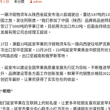
 月 2 日
未分類
admin
一辆冷链物流车从陕西省延安市洛川县城驶出，重达3.87吨的12
跨国之旅，发往阿联酋。“我们参加了中国（陕西）品牌商品迪拜
签订了5000吨的苹果订单，目前两次出口共22吨，后面会持续出
业发展有限公司总经理王超说。
12月27日，满载32吨延安苹果的冷链物流车队一路向西驶往哈萨克
次出口至中亚国家。12月20日，210吨延安苹果乘坐中欧班列长
专列鸣笛启程，出口至越南和俄罗斯等地。
以来，延安市以建设全国苹果高质量发展先行区为目标，不断推进
升、品牌建设等各方面工作创新发展，鲜果平均销售价格较2022年
元，创近年最好，让果农获得了实实在在的收益。
“听劝”
大我们延安苹果在互联网上的知名度，让更多年轻朋友喜欢延安苹
！”去年，延安市果业中心联手小红书平台，邀请网友出谋划策。