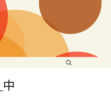
搜
尋
關
鍵
_中
字: