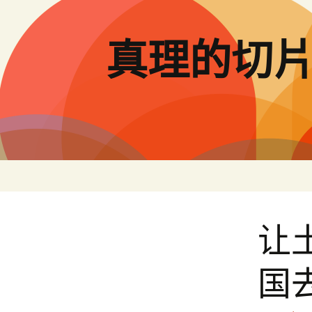
跳
至
主
真理的切
要
內
容
让
国