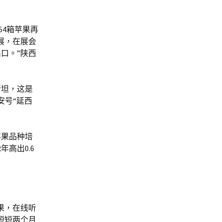
54箱苹果再
展，在展会
口。”陕西
斯坦，这是
安号“延西
苹果品种培
高出0.6
果，在线听
短短两个月