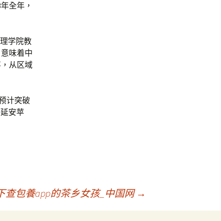
3年全年，
管理学院教
，意味着中
事，从区域
值预计突破
识延安苹
查包養app的茶乡女孩_中国网
→