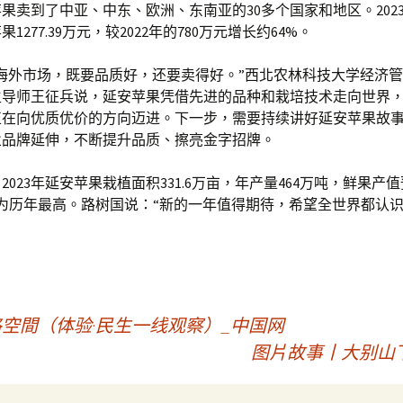
苹果卖到了中亚、中东、欧洲、东南亚的30多个国家和地区。202
1277.39万元，较2022年的780万元增长约64%。
海外市场，既要品质好，还要卖得好。”西北农林科技大学经济
生导师王征兵说，延安苹果凭借先进的品种和栽培技术走向世界
正在向优质优价的方向迈进。下一步，需要持续讲好延安苹果故
业品牌延伸，不断提升品质、擦亮金字招牌。
2023年延安苹果栽植面积331.6万亩，年产量464万吨，鲜果产
，为历年最高。路树国说：“新的一年值得期待，希望全世界都认
格空間（体验·民生一线观察）_中国网
图片故事丨大别山下