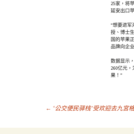
25家，将
延安出口苹果
“想要进军
授、博士
国的苹果
品牌向企
数据显示，
260亿元
果！”
文
←
“公交便民驿栈”受欢迎去九宮
章