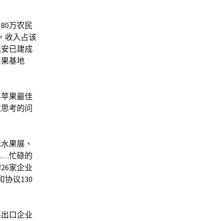
80万农民
，收入占该
延安已建成
苹果基地
界苹果最佳
直思考的问
际水果展、
……忙碌的
26家企业
协议130
果出口企业