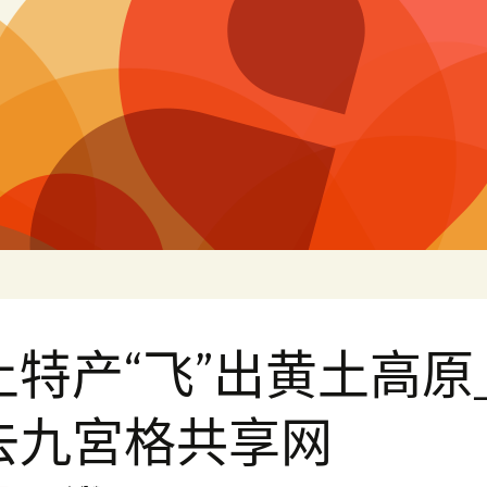
片
土特产“飞”出黄土高原
去九宮格共享网