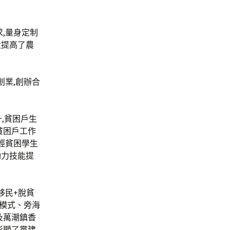
,量身定制
大提高了農
主創業,創辦合
,貧困戶生
貧困戶工作
輕貧困學生
動力技能提
移民+脫貧
區模式、旁海
及萬潮鎮香
彰顯了黨建