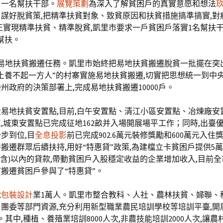
戶一名幫扶干部。
展覽策劃
為深入了解貧困戶的真實意愿和想法
謀好脫貧策,把精準扶貧對象、致貧原因和扶貧措施搞準搞實,對
正實現精準扶貧、精準脫貧,凱里市要求一戶貧困戶落實1名幫扶干
幫扶。
易地扶貧搬遷任務。凱里市始終把易地扶貧搬遷脫貧一批擺在突
土養不起一方人”的村寨實施易地扶貧搬遷,切實把思想統一到中
州政府的決策部署上,完成易地扶貧搬遷10000戶。
易地扶貧安置點,目前,白午安置點、清江小區安置點、冶煉廠安
,城東安置點已完成征地162畝并入場開展場平工作；同時,出臺
步到位,目
全息投影
前已完成902.6萬元裝修獎勵和600萬元入住
搬遷群眾后續扶持,用好“特惠貸”政策,為建檔立卡貧困戶提供5萬
(含)以內的貸款,帶動貧困戶入股穩定收益的企業增加收入,目前全市
搬遷貧困戶參與了“特惠貸”。
就
包裝設計
業1萬人。凱里市整合教科、人社、農林扶貧、婦聯、
團委等部門資源,充分利用新型職業農民培訓學校等培訓平臺,開
次。其中,種植、養殖業培訓8000人次,非農技能培訓2000人次,讓