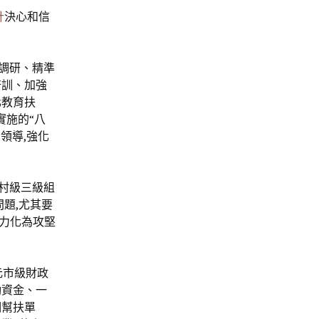
計
決心和信
調研、精準
培訓、加強
化教育扶
實施的“八
領導,強化
村級三級組
題,尤其要
活力化為攻堅
元市級財政
動資金、一
個幫扶單