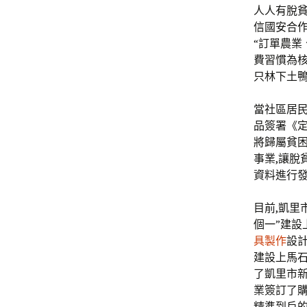
人人有脫貧
信國安合作
“訂單農業
費習慣為核
只林下土鴨
當社區居
品簽署《定
將歸屬貧困
事業,讓脫
資料進行發
目前,凱里
個一”建設
具製作
設
建設上馬
了凱里市新
業簽訂了購
精準到戶