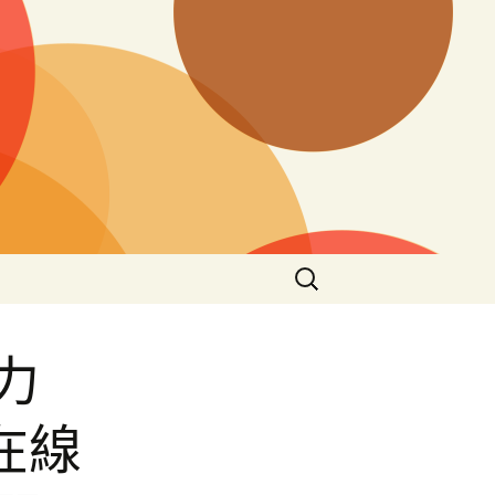
搜
尋
關
鍵
力
字:
在線