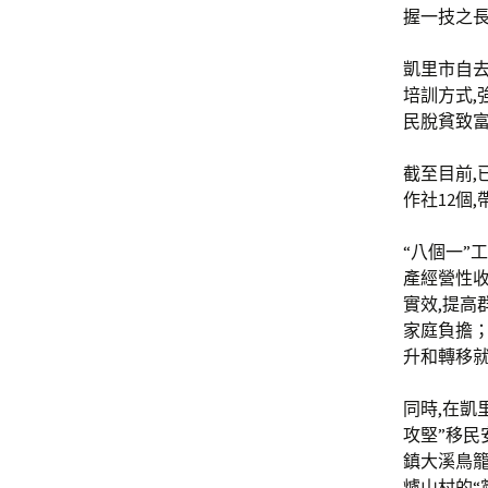
握一技之長
凱里市自去
培訓方式,
民脫貧致
截至目前,已
作社12個,
“八個一”
產經營性
實效,提高
家庭負擔；
升和轉移就
同時,在凱
攻堅”移民
鎮大溪鳥
爐山村的“