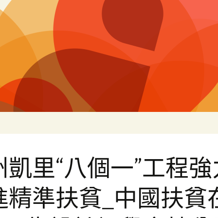
片
州凱里“八個一”工程強
進精準扶貧_中國扶貧