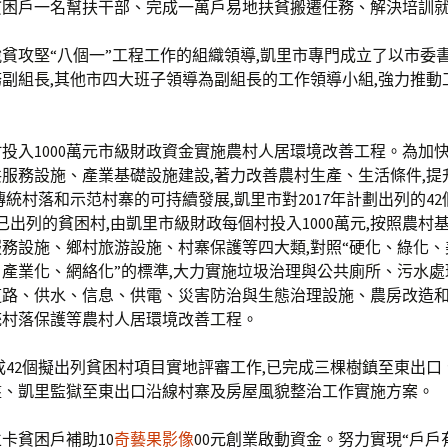
貧困戶一名幫扶干部、完成一萬戶易地扶貧搬遷任務、解決培訓就
貧攻堅“八個一”工程工作的組織領導,凱里市專門成立了以市委書
副組長,其他市四大班子領導為副組長的工作領導小組,強力推動
投入1000萬元市級財政資金實施農村人居環境改善工程。為加
服務設施、產業基礎設施建設,著力改善農村生產、生活條件,提
傳統村落和示范村寨的可持續發展,凱里市對2017年計劃出列的4
6年已出列的貧困村,由凱里市級財政每個村投入1000萬元,按照農村
務設施、鄉村旅游設施、村寨保護等四大類,對照“硬化、綠化、
產業化、網絡化”的標準,大力實施垃圾治理與公共廁所、污水處
道路、供水、信息、供電、災害防治與生態治理設施、農房改造
統村落保護等農村人居環境改善工程。
成42個擬出列貧困村項目實地評審工作,已完成三棵樹鎮至東出口
盤、凱里監獄至東出口沿線村寨及房屋風貌整治工作實施方案。
卡貧困戶補助10
奇藝果影像
00元創業啟動資金。努力實現“戶戶