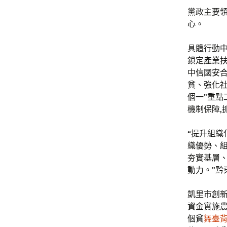
黨政主要領
心。
具體行動中
鎖定產業
中信國安
貧、強化社
個一”重點
機制保障,
“提升組織
織優勢、組
夯實基層、
動力。”黔
凱里市創新
資金實施農
個貧
舞臺