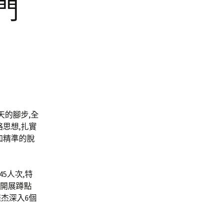
門
天的腳步,全
思想,扎實
加精準的脫
5人次,特
)開展蹲點
羅杰深入6個