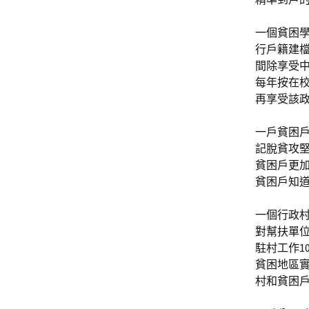
一個貧困學
行戶籍建
間除享受中
每年按在校
再享受該
一戶貧困
記脫貧攻
貧困戶更加
貧困戶知
一個行政
對幫扶單位
駐村工作1
貧困地區實
村和貧困