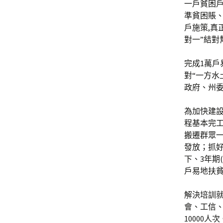
一戶貧困
準貧困賬、
戶施策,真
對一”結對
完成1萬戶
對“一方水
政府、州委
為加快建設
程基本完工
搬遷群眾一
發放；抓好
下、3年期
戶易地扶貧
解決培訓
會、工信、
10000人