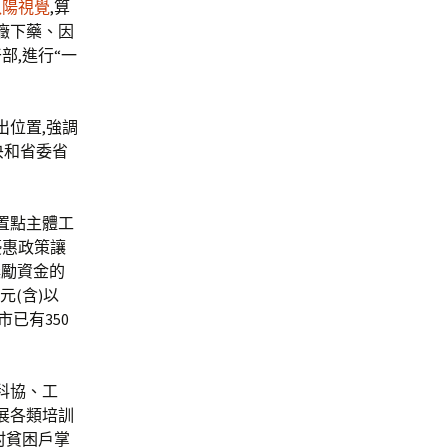
玖陽視覺
,算
癥下藥、因
部,進行“一
出位置,強調
央和省委省
置點主體工
優惠政策讓
獎勵資金的
元(含)以
已有350
科協、工
展各類培訓
農村貧困戶掌