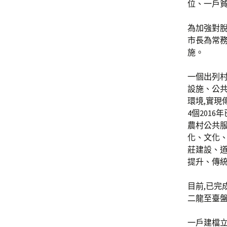
位、一戶
為加強對脫
市長為常務
施。
一個出列村
設施、公共
環境,實現
4個201
農村公共服
化、文化、
莊建設、
提升、傳
目前,已完
二龍至臺
一戶建檔立