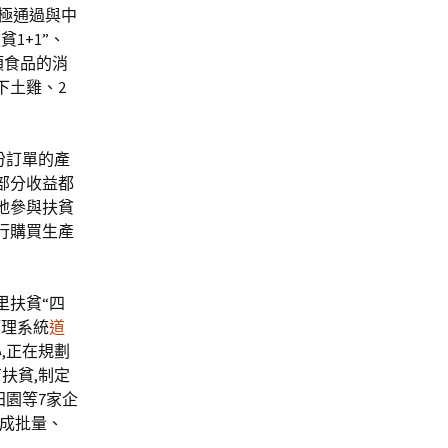
極通過與中
1+1”、
類食品的消
下土雞、2
份訂單的產
部分收益都
地參與扶貧
自行購買生產
里扶貧“四
管理系統
道
,正在規劃
扶貧,制定
田園等7家企
談成批量、