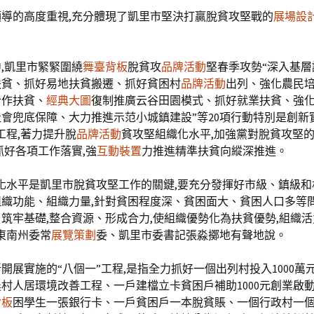
導的高度重視,充分體現了凱里市堅決打贏脫貧攻堅戰的
展場設
,凱里市緊緊圍繞
舞臺背板
脫貧攻
品牌活動
堅春季攻勢“深入基層
扶貧、抓好易地扶貧搬遷、抓好貧困村
品牌活動
出列、強化農民
合作扶貧、
經典大圖
復制推廣云谷田園模式、抓好就業扶貧、強
會兜底保障、大力推進示范小城鎮建設”等20項行動特別是創新
工程,著力提升脫
品牌活動
貧攻堅組織化水平,加強黨對脫貧攻堅的
抓好各項工作落實,強
互動裝置
力推進精準扶貧向縱深推進。
化水平是凱里市脫貧攻堅工作的關鍵,要充分發揮好市級、鎮級和
織功能、組織力量,針對貧困程度深、貧困面大、貧困人口多等問
筑牢基礎,整合資源、形成合力,使組織優勢化為扶貧優勢,組織
東南州委常
展覽策劃
委、凱里市委書記張淼擲地有聲地說。
開展實施的“八個一”工程,是指全力抓好一個出列村投入1000萬
村人居環境改善工程、一戶建檔立卡貧困戶補助1000元創業啟
背板
困學生一張銀行卡、一戶貧困戶一本脫貧賬、一個行政村一