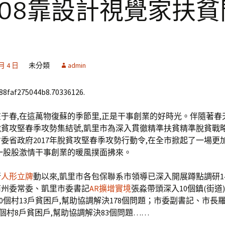
國08靠設計視覺家扶貧
 月 4 日
未分類
admin
688faf275044b8.70336126.
于春,在這萬物復蘇的季節里,正是干事創業的好時光。伴隨著春
貧攻堅春季攻勢集結號,凱里市為深入貫徹精準扶貧精準脫貧戰略
委省政府2017年脫貧攻堅春季攻勢行動令,在全市掀起了一場更
一股股激情干事創業的暖風撲面拂來。
行
人形立牌
動以來,凱里市各包保聯系市領導已深入開展蹲點調研14
南州委常委、凱里市委書記
AR擴增實境
張淼帶頭深入10個鎮(街道
20個村13戶貧困戶,幫助協調解決178個問題；市委副書記、市長
11個村8戶貧困戶,幫助協調解決83個問題……