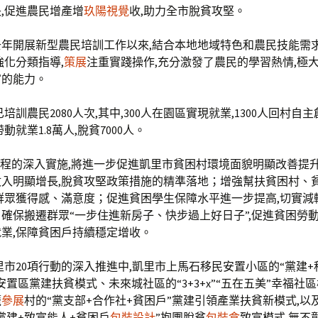
,促進農民增產增
玖陽視覺
收,助力全市脫貧攻堅。
年開展新型農民培訓工作以來,結合本地地域特色和農民技能需求
強化分類指導,
策展
注重實踐操作,充分激發了農民的學習熱情,極
富的能力。
培訓農民2080人次,其中,300人在園區實現就業,1300人回村自
帶動就業1.8萬人,脫貧7000人。
工程的深入實施,將進一步促進凱里市貧困村環境面貌明顯改善提升
收入明顯增長,脫貧攻堅政策措施的精準落地；增強幫扶貧困村、
群眾獲得感、滿意度；促進貧困學生保障水平進一步提高,切實減
確保搬遷群眾“一步住進新房子、快步過上好日子”,促進貧困勞
業,保障貧困戶持續穩定增收。
里市20項行動的深入推進中,凱里市上馬石移民安置小區的“黨建+
安置區黨建扶貧模式、未來城社區的“3+3+x”“五在五美”幸福社
籠
參展
村的“黨支部+合作社+貧困戶”黨建引領產業扶貧新模式,以
黨建+致富能人+貧困戶
包裝設計
”抱團脫貧
包裝盒
致富模式,無不