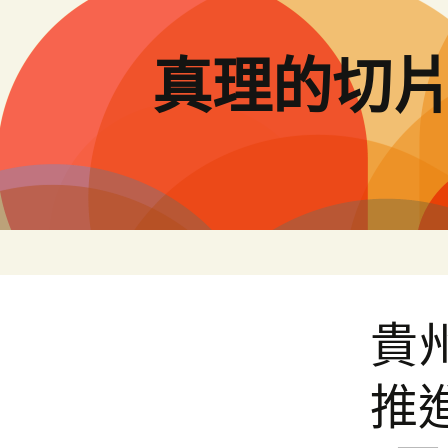
跳
至
主
真理的切
要
內
容
貴
推