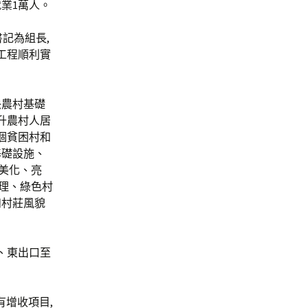
業1萬人。
記為組長,
工程順利實
快農村基礎
升農村人居
2個貧困村和
基礎設施、
美化、亮
理、綠色村
和村莊風貌
、東出口至
有增收項目,