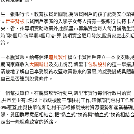
生一張銀行卡。教育扶貧是關鍵,為讓貧困戶的孩子能夠安心讀書
檔立
舞臺背板
卡貧困戶家庭的入學子女每人持有一張銀行卡,持卡
央、省、州專項資助政策外,由凱里市籌集資金每人每月補助生活費
時間8個月(每學期4個月)計算,該項資金逐月發放,脫貧家庭出列
政策。
戶一本脫貧賬。給每個建
道具製作
檔立卡貧困戶建立一本收支賬,
堅期間家庭收入
大圖輸出
及支出情況,凱里市
包裝設計
的這一舉措,
清楚地了解自己享受脫貧攻堅政策帶來的實惠,將感受變成具體數
道自己是否達到脫貧條件。
村一個幫扶單位。在脫貧攻堅行動中,凱里市實行每個行政村落實
,并且至少有1名以上市級機關干部駐村工作,確保部門包村工作
00%覆蓋,由幫扶單位和駐村干部根據幫扶村資源優勢和產業基礎
際、貧困群眾意愿相結合,把“造血式”扶貧與“輸血式”扶貧相結合
戶走出一條脫貧致富的道路。