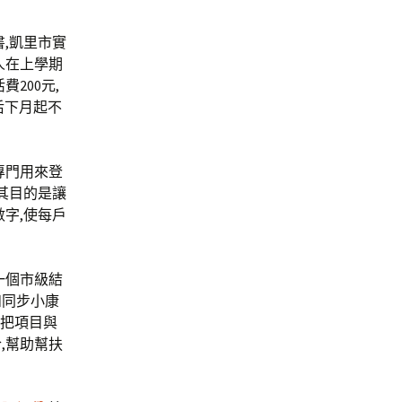
,凱里市實
人在上學期
200元,
后下月起不
專門用來登
其目的是讓
字,使每戶
一個市級結
和同步小康
,把項目與
,幫助幫扶