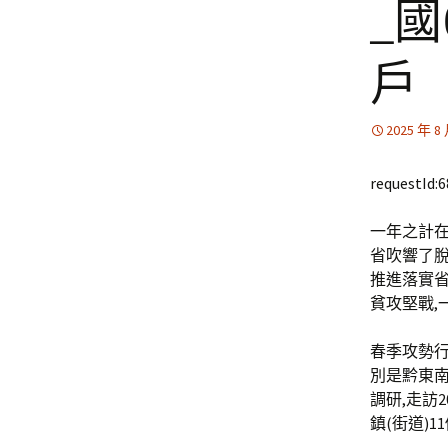
_
戶
2025 年 8
requestId:
一年之計在
省吹響了脫
推進落實省
貧攻堅戰,
春季攻勢
別是黔東
調研,走訪
鎮(街道)