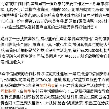
門路”的工作目標,是凱里市一直以來的重要工作之一。凱里市積
項目,給予每戶建檔立卡貧困戶補助1000元創業啟動資金,采取“扶貧
、精準扶貧”新模式,即以貧困戶家庭生產能力和社區居民對肉蛋
心,推出一份售價為5988元的扶貧套餐,即飼養1頭黑毛豬、6只林
、24盒土雞蛋以及貧困戶自家的土特產品進行打包銷售。
民購買了一份扶貧套餐后,當地龍頭生產企業會與該貧困戶針對該
價回收養殖合同》,讓貧困戶真正放心生產,該份套餐產生的絕大
戶,讓貧困戶通過勤勞的雙手提升生活水平,讓社區居民輕輕松松
貧攻堅融入社區生活。同時,貧困戶也可將1000元創業啟動資金
展,增加收入。
市與中信國安的合作扶貧取得實質性進展,一是在推進中信國安凱
上,已完成智能冷鏈物流中心項目選址,啟動了智能社區服務中心
計和品牌體驗中心方案設
場地佈置
計。已建成未來城生活體驗中心
石
互動裝置
、白
模型
午社區生活體驗中心。二是積極開展國安教育
型職業農民培訓學校與國安社區建設培訓計劃,國安集團與云谷
貨合同。三是深入推進“1+1”扶貧,結合“凱貨進京”平臺,正在洽
的扶貧定制計劃。