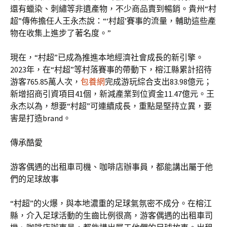
還有蠟染、刺繡等非遺產物，不少商品賣到暢銷。貴州“村
超”傳佈擔任人王永杰說：“‘村超’賽事的流量，輔助這些產
物在收集上進步了著名度。”
現在，“村超”已成為推進本地經濟社會成長的新引擎。
2023年，在“村超”等村落賽事的帶動下，榕江縣累計招待
游客765.85萬人次，
包養網
完成游玩綜合支出83.98億元；
新增招商引資項目41個，新減產業到位資金11.47億元。王
永杰以為，想要“村超”可連續成長，重點是堅持立異，要
害是打造brand。
傳承酷愛
游客偶遇的出租車司機、咖啡店辦事員，都能講出屬于他
們的足球故事
“村超”的火爆，與本地濃重的足球氣氛密不成分。在榕江
縣，介入足球活動的生齒比例很高，游客偶遇的出租車司