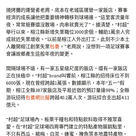
燒烤攤的運營者老周，底本在老城區運營一家飯店，賽事
經濟的成長讓他把重要精神轉移到球場邊，“這里客流量年
夜，常常競賽還沒散場，肉串就賣光了”。據清楚，“村超”
舉行以來，榕江縣新增失業職位3000余個，輔助1萬余人完
成就近失業增收。“以前是榕江人外出打工，此刻不少本土
人離開榕江創業失業
包養
。”老周說，沒想到一項足球賽事
會讓故鄉產生這般年夜的變更。
間隔球場不遠，有一家五星級尺度的飯店，還有一家飯店
正在扶植中。“村超”brand叫響前，榕江縣的招待床位不到
6000張，現在曾經跨越1萬張。數據顯示，本年“五一”假
期，榕江全縣387家飯店及平易近宿的預訂量達98%；全縣
游玩招待
包養網比擬
跨越40.2萬人次，游玩綜合支出超4.11
億元。
“村超”足球場內，板栗干糧包和特點飲料取得不雅眾喜
愛。在“村超”足球場四周專門建立的特點產物展銷點里，
不只有西瓜、楊梅、白茶、蜂蜜、腌魚等本地農特產物，