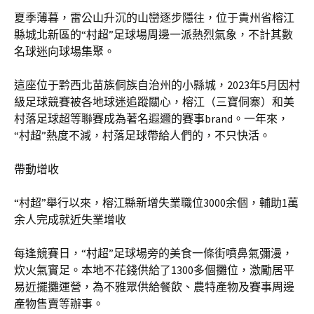
夏季薄暮，雷公山升沉的山巒逐步隱往，位于貴州省榕江
縣城北新區的“村超”足球場周邊一派熱烈氣象，不計其數
名球迷向球場集聚。
這座位于黔西北苗族侗族自治州的小縣城，2023年5月因村
級足球競賽被各地球迷追蹤關心，榕江（三寶侗寨）和美
村落足球超等聯賽成為著名遐邇的賽事brand。一年來，
“村超”熱度不減，村落足球帶給人們的，不只快活。
帶動增收
“村超”舉行以來，榕江縣新增失業職位3000余個，輔助1萬
余人完成就近失業增收
每逢競賽日，“村超”足球場旁的美食一條街噴鼻氣彌漫，
炊火氣實足。本地不花錢供給了1300多個攤位，激勵居平
易近擺攤運營，為不雅眾供給餐飲、農特產物及賽事周邊
產物售賣等辦事。