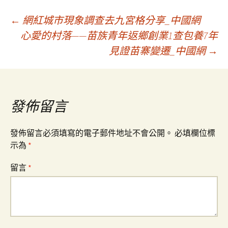
文
←
網紅城市現象調查去九宮格分享_中國網
心愛的村落——苗族青年返鄉創業1查包養7年
見證苗寨變遷_中國網
→
章
導
發佈留言
覽
發佈留言必須填寫的電子郵件地址不會公開。
必填欄位標
示為
*
留言
*