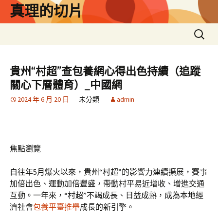
跳
真理的切片
至
主
搜
要
尋
內
關
容
鍵
貴州“村超”查包養網心得出色持續（追蹤
字:
關心下層體育）_中國網
2024 年 6 月 20 日
未分類
admin
焦點瀏覽
自往年5月爆火以來，貴州“村超”的影響力連續擴展，賽事
加倍出色、運動加倍豐盛，帶動村平易近增收、增進交通
互動。一年來，“村超”不竭成長、日益成熟，成為本地經
濟社會
包養平臺推舉
成長的新引擎。