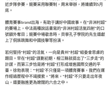
近步隊參賽，競賽采用聯賽制，周末舉辦，將連續到5月
底。
體育賽事brand出海，有助于講好中國故事。在“非洲村超”
的賽場上，中法兩種說話書寫的“非洲村超活氣四射”的口
號額外奪目；競賽中場歇息時，貝寧孔子學院的先生還獻
上了侗族跳舞和中國技擊等扮演。
若何堅持“村超”的活氣，一向是貴州“村超”組委會思慮的
題目。早在“村超”謀劃初期，榕江縣就提出了“三步走”的
計謀，而第三步恰是將“村超”打形成增進國際交通的平
臺。徐勃表現：“‘村超’不只僅是一項體育賽事，我們在運
作經過歷程中不竭摸索。”將來，“村超”不只要走出年夜
山，還要融進更為遼闊的六合之中。