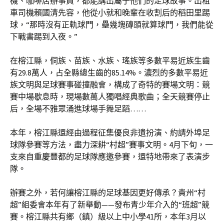
機、咖啡店辦事員，都能講出屬于他們的足球故事。出租
車司機賴國清先容，他從小就和晚輩在收割后的稻田里踢
球，“那時沒有正軌球門，壘幾塊磚頭就算球門，我們能從
下戰書踢到入夜。”
在榕江縣，侗族、苗族、水族、瑤族等多數平易近族生齒
有29.8萬人，占全縣總生齒的85.14%。濃烈的多數平易近
族文明與足球賽事碰撞融會，構成了奇特的賽場文明：競
賽中場歇息時，現場數萬人獨唱經典歌曲；全天競賽停止
后，全場不雅眾涌進球場手舞足蹈……
本年，榕江縣還經由過程征集優良非遺扮演、約請外埠足
球隊參賽等方法，盡力深耕“村超”賽事文明。4月下旬，一
支來自重慶豐都的足球隊應邀參賽，還特地帶來了表演步
隊。
辦賽之外，若何讓榕江縣的足球基因更好傳承？貴州“村
超”組委會本年有了新舉動——發布青少年介入的“班超”競
賽。榕江縣共有鄉（鎮）級以上中小學41所，本年3月以