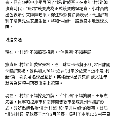
來，已有19所中小學展開了“班超”競賽。在本年“村超”總
決賽時代，“班超”競賽成為正式競賽的墊場賽，小球員的
出色表示引來陣陣喝采。榕江縣縣長徐勃表現，“班超”有
利于增進先生安康生長，將和“村超”一路豐盛本地足球文
明。
增進交通
現在，“村超”不竭擦亮招牌，“伴侶圈”不竭擴展
據貴州“村超”組委會先容，巴西球星卡卡將于5月27日離開
“村超”賽場，餐與加入2024“逐夢”冠軍公益賽。這不是“村
超”第一次與著名球星互動，英格蘭球星邁克爾·歐文往年
就曾為這項村落賽事奉上祝願。
現在，“村超”不竭擦亮招牌，“伴侶圈”不竭擴展。王永杰
先容，貝寧帕拉庫市和南非開普敦市鑒戒貴州“村超”形
式，分辨倡議名為“非洲村超”和“南非村超”的賽事。首屆
“非洲村超”足球賽于本年3月開賽，吸引了本地12支村平易