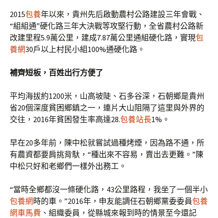
2015
包養
年以來，貴州先后啟動農村公路建設三年會戰、
“組組通”硬化路三年大決戰等攻堅行動，全省農村公路新
改建里程5.9萬公里，建成7.87萬公里通組硬化路，實現
包
養網
30戶以上村民小組100%通硬化路。
補齊短板，百姓出行方便了
平均海拔約1200米，山高坡陡、石多谷深，石朝鄉是貴州
省20個深度貧困鄉鎮之一，連片大山阻隔了這里與外界的
交往，2016年貧困發生率高達28.
包養站長
1%。
早在20多年前，陳中松就嘗試過種烤煙，因為路不通，所
有農資都要肩挑背馱，“種出來不容易，賣出去更難。”陳
中松只好和老鄉們一樣外出務工。
“當時全鄉都沒一條硬化路，43公里路程，我坐了一個半小
包養網
時的車。”2016年，申友能調任石朝鄉黨委委員
包養
網車馬費
、組織委員，從縣城來報到時的情景至今還記