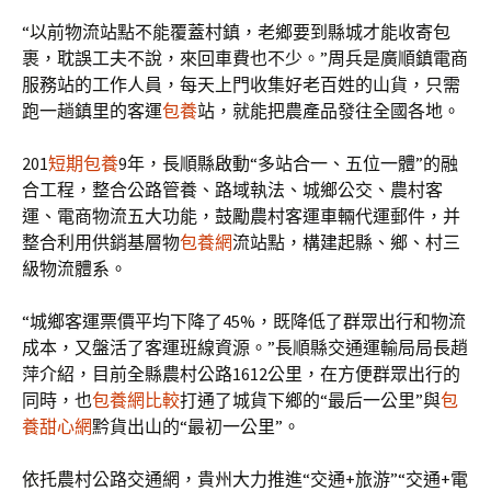
“以前物流站點不能覆蓋村鎮，老鄉要到縣城才能收寄包
裹，耽誤工夫不說，來回車費也不少。”周兵是廣順鎮電商
服務站的工作人員，每天上門收集好老百姓的山貨，只需
跑一趟鎮里的客運
包養
站，就能把農產品發往全國各地。
201
短期包養
9年，長順縣啟動“多站合一、五位一體”的融
合工程，整合公路管養、路域執法、城鄉公交、農村客
運、電商物流五大功能，鼓勵農村客運車輛代運郵件，并
整合利用供銷基層物
包養網
流站點，構建起縣、鄉、村三
級物流體系。
“城鄉客運票價平均下降了45%，既降低了群眾出行和物流
成本，又盤活了客運班線資源。”長順縣交通運輸局局長趙
萍介紹，目前全縣農村公路1612公里，在方便群眾出行的
同時，也
包養網比較
打通了城貨下鄉的“最后一公里”與
包
養甜心網
黔貨出山的“最初一公里”。
依托農村公路交通網，貴州大力推進“交通+旅游”“交通+電