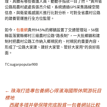
理、具體有哪些養護人員，動動手指就一目了然。”貴州省
公路局農村處處長張杰介紹，系統通過GPS采集路線空間
信息，與衛星遙感圖片進行比對分析，可對全省農村公路
的建養管運進行全方位監管。
如今，
包養網
貴州94.5%的鄉鎮設置了交通管理站，56個
縣區落實縣鄉村三級農村公路“路長制”，一大批鄉鎮和建
制村把農村公路工作納入鄉規民約、村規民約重要內容，
形成了“公路大家建、建好大家管、管好大家用”的良好局
面。
TC:sugarpopular900
文
←
珠海打造專包養網心得濱海國際休閑游玩目
標地
西藏多措并舉保障兜底脫貧一包養網站比較_