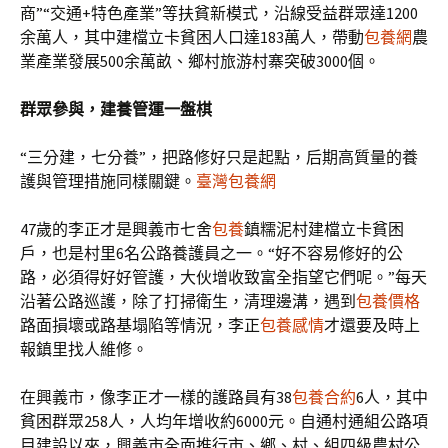
商”“交通+特色產業”等扶貧新模式，沿線受益群眾達1200
余萬人，其中建檔立卡貧困人口達183萬人，帶動
包養網
農
業產業發展500余萬畝、鄉村旅游村寨突破3000個。
群眾參與，建養管運一盤棋
“三分建，七分養”，把路修好只是起點，后期高質量的養
護與管理措施同樣關鍵。
臺灣包養網
47歲的李正才是興義市七舍
包養
鎮糯泥村建檔立卡貧困
戶，也是村里6名公路養護員之一。“好不容易修好的公
路，必須得好好管護，大伙增收致富全指望它們呢。”每天
沿著公路巡護，除了打掃衛生，清理邊溝，遇到
包養價格
路面損壞或路基塌陷等情況，李正
包養感情
才還要及時上
報鎮里找人維修。
在興義市，像李正才一樣的護路員有38
包養合約
6人，其中
貧困群眾258人，人均年增收約6000元。自通村通組公路項
目建設以來，興義市全面推行市、鄉、村、組四級農村公