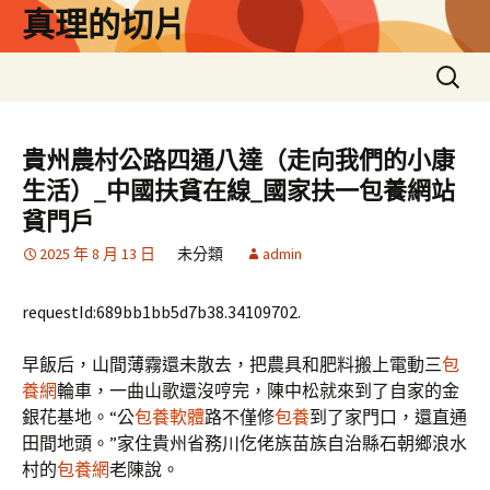
跳
真理的切片
至
主
搜
要
尋
內
關
容
鍵
貴州農村公路四通八達（走向我們的小康
字:
生活）_中國扶貧在線_國家扶一包養網站
貧門戶
2025 年 8 月 13 日
未分類
admin
requestId:689bb1bb5d7b38.34109702.
早飯后，山間薄霧還未散去，把農具和肥料搬上電動三
包
養網
輪車，一曲山歌還沒哼完，陳中松就來到了自家的金
銀花基地。“公
包養軟體
路不僅修
包養
到了家門口，還直通
田間地頭。”家住貴州省務川仡佬族苗族自治縣石朝鄉浪水
村的
包養網
老陳說。