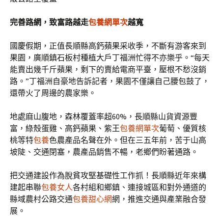
完善路網，致富路越走
包養網單次
越寬
國慶假期，正值長順縣高鈣蘋果采收季，不斷有游客來到
果園，廣順鎮石板村種植大戶丁福洲忙得不亦樂乎。“每天
能賣出幾千斤蘋果，剩下的賣給電商平臺，壓根不愁沒銷
路。”丁福洲自豪地告訴記者，果園不僅讓自己腰包鼓了，
還帶火了周邊的農家樂。
地處麻山腹地，森林覆蓋率超60%，長順縣山貨資源豐
富，綠殼蛋雞、高鈣蘋果、紫王
包養網單次
葡萄、優質核
桃等特
包養
色農產品名聲在外。但在三五年前，苦于山高
坡陡、交通閉塞，農產品銷售不暢，老鄉們盼著通路。
把交通建設作為脫貧攻堅基礎性工作抓！長順縣近年來構
建起串聯
包養女人
各村組和鄉鎮、連接城區和對外通道的
縣域農村公路交通
包養甜心網
網，推進交通與產業融合發
展。