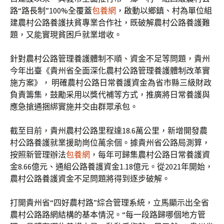
路“路長制”100%全覆蓋
包養網
，啟動以鄉鎮、村為單位組
建農村公路養護扶貧專業合作社，既破解農村公路養護難
題，又能實現貧困戶就業增收。
針對農村公路管理養護體制不順、資金不足等問題，貴州
今年出臺《貴州省全面深化農村公路管理養護體制改革實
施方案》， 明確農村公路日常養護資金為省市縣三級財政
負責籌集，鼓勵采用以獎代補等方式，推廣將日常養護與
應急搶通捆綁實施并交由群眾承包。
截至目前，貴州農村公路里程達18.6萬公里，新增開發農
村公路養護就業援助崗位萬余個。據貴州省公路局測算，
按照新管理辦法
包養網
，每年可歸集農村公路日常養護資
金8.66億元、通組公路養護資金1.18億元。從2021年開始，
農村公路養護資金不足問題將得到逐步破解。
打開貴州省“四好農村路”綜合管理系統，立馬顯示出全省
農村公路路網結構的基本情況。“每一段路歸哪個地方管