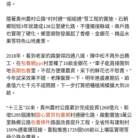
得。
隨著貴州農村公路“村村通”“組組通”等工程的實施，石朝
鄉短短3年就建成128公里硬化路，不僅連接縣城，串戶路
也實現了硬化。鄉里順勢發展起了香榧、金銀花、精品水
果等特色山地產業。
2018年，看到老家的路變得四通八達，陳中松不再外出務
工，在
包養網ppt
村里種了10畝金銀花。“車子能直接開到
地
長期包養
里，不但方便運農資，采下的鮮花也不愁賣。”
今年試采效果不錯，老陳盤算一下，明年進盛產期后，畝
產值六七千元不成問題，下一步打算把種植規模擴大到20
畝。
“十三五”以來，貴州農村公路累計完成投資1268億元，新
增5295個建制
甜心寶貝包養網
村通硬化路，啟動實施3萬公
里縣鄉公路
包養條件
路面改善提升工程，全省所有建制村
100%通客運班線，重點推進1725個500畝以上壩區實現等
級公路全覆蓋。