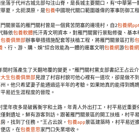
關坐落于代州古城北部勾注山脊，是長城主要關口，有“中華第一
控華夏，北扼漠原，是
包養
中國現代關口範圍雄偉的軍事防御工
雁門關景區的雁門關村曾是一個貧苦閉塞的邊境村，自2
包養網pp
代縣依
包養軟體
托汗青文明資本，對雁門關實行景點修復、基本
、
包養俱樂部
辦事舉措措施配套等扶植工程，將雁門關景區打形
養
、行、游、購、娛”綜合效能為一體的邊塞文明
包養網
游
包養網
幾年間村落產生了天翻地覆的變更。”雁門關村黨支部書記王占云
女大生包養俱樂部
見證了村容村貌可他心裡有一道坎，卻是做不
祁州。他只希望妻子能通過這半年的考驗。如果她真的能得到媽
村平易近生涯程度的晉陞。
昔村里年夜多是破舊衡宇和土路，年青人外出打工，村平易近重要
城僅剩遺址，鮮有游客到訪。跟著雁門關景區的開工扶植，村平
情
房，找到了任務。”王占云說，
包養app
景區建築時，村平易近
方便店，在
包養意思
家門口失業增收。