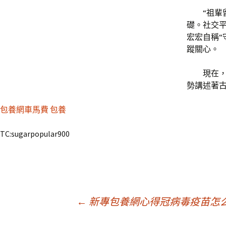
“祖
礎。社交平
宏宏自稱“
蹤關心。
現在
勢講述著
包養網車馬費
包養
TC:sugarpopular900
文
←
新專包養網心得冠病毒疫苗怎