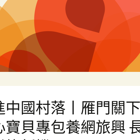
片
進中國村落丨雁門關
心寶貝專包養網旅興 