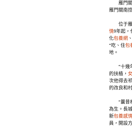
雁門
雁門關南
位于
情
9年起，
化
包養網
“吃、住
包
地。
“十
的扶植，
次他得去
的改良和
“曩
為生。長
新
包養感
員，開設