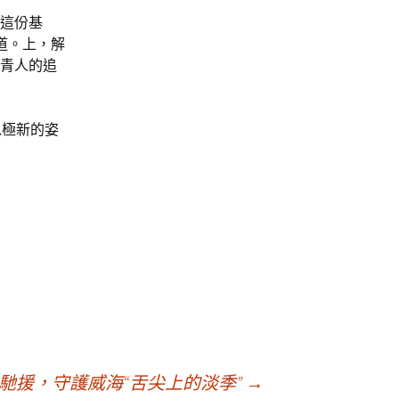
開這份基
道。上，解
青人的追
以極新的姿
馳援，守護威海“舌尖上的淡季”
→