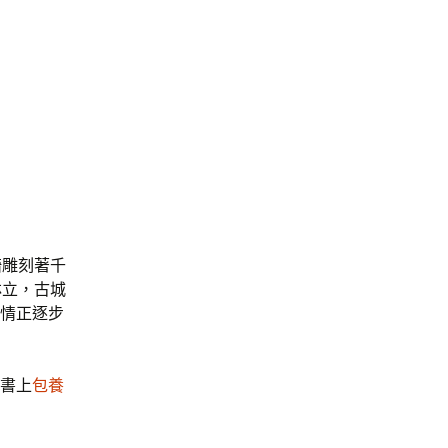
墻雕刻著千
林立，古城
情正逐步
：書上
包養