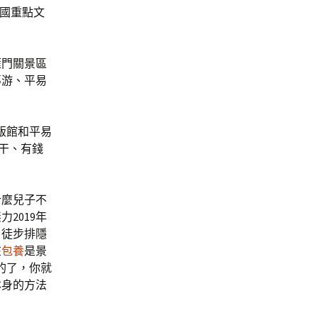
國重點文
雁門關景區
導游、平易
飯館和平易
事干、有錢
什麼兒子不
2019年
日徒步排隱
在
包養
是景
的了，你就
本身的方法