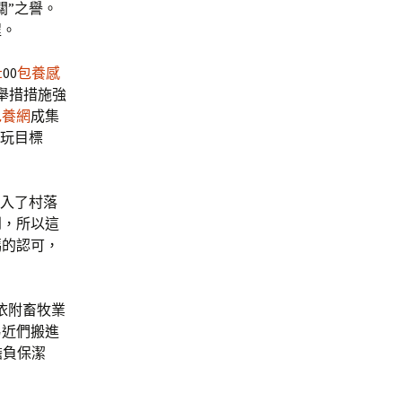
關”之譽。
程。
t
00
包養感
舉措措施強
包養網
成集
玩目標
介入了村落
到，所以這
媽的認可，
依附畜牧業
易近們搬進
擔負保潔