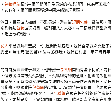
年，
包養網站
長城—雁門關段作為長城的構成部門，成為第五批全
。2017年，雁門關景區獲評中國5A級游玩景區。
節沐日，景區游人如織，不雅長城、游古街
短期包養
、賞演藝，
一系列特點
包養
游玩項目，吸引著八方來客。村平易近們轉型為
，吃上“游玩飯”。
養女人
平易近解補宏說：“景區開門迎客后，我們全家返鄉開起了
支出10萬余元(國民幣)。靠村落游玩，我們在村里一年四時有
宏的哥哥解宏宏也于總之，他雖然一
包養網
開始有些不情願，為
，但最後還是被媽媽說服了。媽媽總有她的道理，他總能說他無力
了農家樂，同時接過父親守護長城的義務。雨天防汛查裂痕、晴
亂涂亂畫，巡視廟院
包養網
防火情……父親曾是文保員，老婆現
“媽，我跟你說過很多次了，寶
包養網
寶現在掙的錢夠我們家花
辛苦了，尤其是晚上，會傷眼睛，你怎麼不聽寶宏宏全家都在用
。