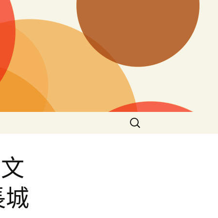
搜
尋
關
鍵
下文
字:
長城