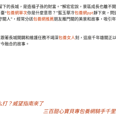
輩留下的長城，是造福子孫的財富。”解宏宏說，景區成長也離不
臺“
包養網單次
你是什麼意思？”藍玉華冷
包養網ppt
靜下來，問
守關人”，經常分送
包養網推薦
朋友雁門關的美景和故事，吸引年
，跟著長城開闢和維護任務不竭深
包養女人
刻，這座千年雄關正
古今融合的故事。
么打？威望指南來了
三百甜心寶貝專包養網騎手千里