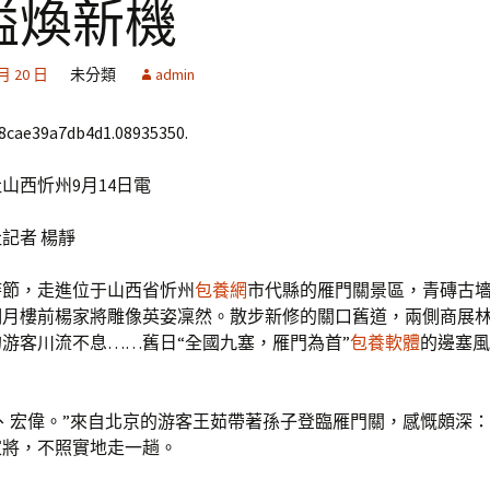
隘煥新機
 月 20 日
未分類
admin
68cae39a7db4d1.08935350.
山西忻州9月14日電
記者 楊靜
時節，走進位于山西省忻州
包養網
市代縣的雁門關景區，青磚古
明月樓前楊家將雕像英姿凜然。散步新修的關口舊道，兩側商展
游客川流不息……舊日“全國九塞，雁門為首”
包養軟體
的邊塞風
動、宏偉。”來自北京的游客王茹帶著孫子登臨雁門關，感慨頗深
家將，不照實地走一趟。