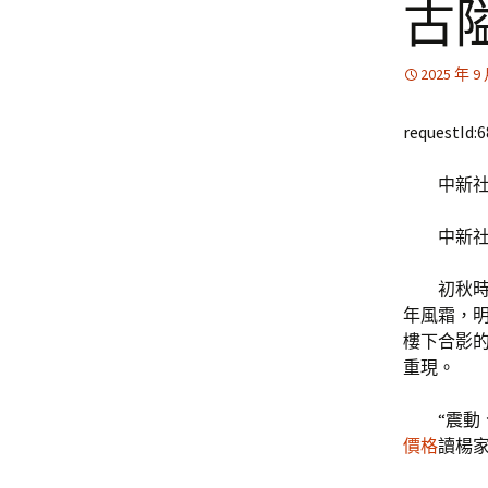
古
2025 年 9
requestId:
中新社
中新社
初秋
年風霜，
樓下合影的
重現。
“震
價格
讀楊