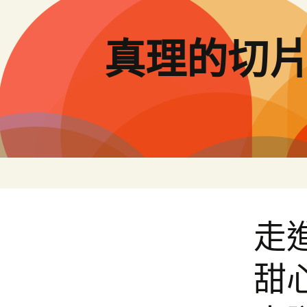
跳
至
主
真理的切
要
內
容
走
甜