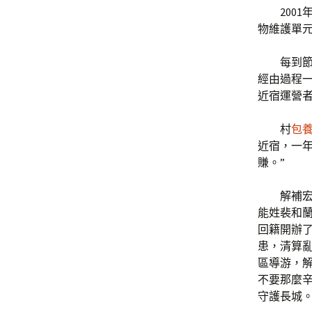
2001
物維護單元
每到
經由過程
近宿運營者
村
包
近宿，一年
賺。”
解補
能姓裴和蘭
回籍開辦
患，清算
區導游，解
不要那麼
守護長城