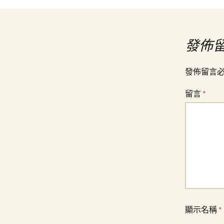
章
導
發佈
覽
發佈留言
留言
*
顯示名稱
*