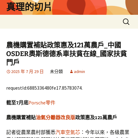
跳
真理的切片
至
主
搜
要
尋
內
關
容
鍵
農機購置補貼政策惠及121萬農戶_中國
字:
OSDER奧斯德德系車扶貧在線_國家扶貧
門戶
2025 年 7 月 29 日
未分類
admin
requestId:6885336480fe17.85783074.
截至7月底
Porsche零件
農機購置補貼
油氣分離器改良版
政策惠及121萬農戶
記者從農業農村部獲悉
汽車空氣芯
：今年以來，各級農業