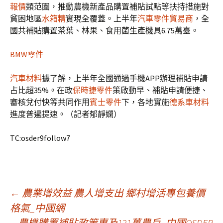
報價
類范圍，推動農機新產品購置補貼試點等扶持措施對
貧困地區
水箱精
實現全覆蓋。上半年
汽車零件貿易商
，全
國共補貼購置茶葉、林果、食用菌生產機具6.75萬臺。
BMW零件
汽車材料
據了解，上半年全國通過手機APP辦理補貼申請
占比超35%。在政
保時捷零件
策啟動早、補貼申請便捷、
審核兌付快等共同作用
賓士零件
下，各地實施
德系車材料
進度普遍提速。（記者郁靜嫻）
TC:osder9follow7
文
←
農業增效益 農人增支出 鄉村增活專包養價
格氣_中國網
農機購置補貼政策惠及121萬農戶_中國OSDER