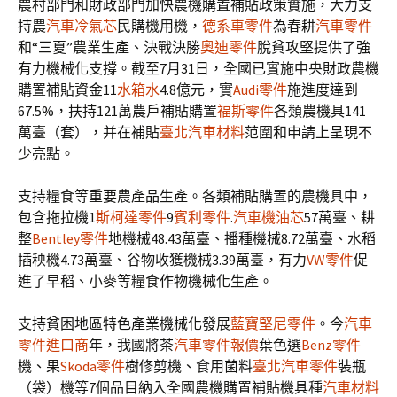
農村部門和財政部門加快農機購置補貼政策實施，大力支
持農
汽車冷氣芯
民購機用機，
德系車零件
為春耕
汽車零件
和“三夏”農業生產、決戰決勝
奧迪零件
脫貧攻堅提供了強
有力機械化支撐。截至7月31日，全國已實施中央財政農機
購置補貼資金11
水箱水
4.8億元，實
Audi零件
施進度達到
67.5%，扶持121萬農戶補貼購置
福斯零件
各類農機具141
萬臺（套），并在補貼
臺北汽車材料
范圍和申請上呈現不
少亮點。
支持糧食等重要農產品生產。各類補貼購置的農機具中，
包含拖拉機1
斯柯達零件
9
賓利零件
.
汽車機油芯
57萬臺、耕
整
Bentley零件
地機械48.43萬臺、播種機械8.72萬臺、水稻
插秧機4.73萬臺、谷物收獲機械3.39萬臺，有力
VW零件
促
進了早稻、小麥等糧食作物機械化生產。
支持貧困地區特色產業機械化發展
藍寶堅尼零件
。今
汽車
零件進口商
年，我國將茶
汽車零件報價
葉色選
Benz零件
機、果
Skoda零件
樹修剪機、食用菌料
臺北汽車零件
裝瓶
（袋）機等7個品目納入全國農機購置補貼機具種
汽車材料