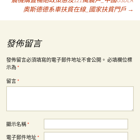
章
奧斯德德系車扶貧在線_國家扶貧門戶
→
導
覽
發佈留言
發佈留言必須填寫的電子郵件地址不會公開。
必填欄位標
示為
*
留言
*
顯示名稱
*
電子郵件地址
*