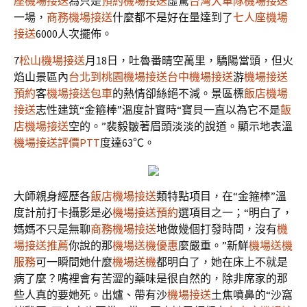
座機場接送
為只是
預約機場接送
虛驚
台灣大車隊機場接送
一場，
商務機場接送
什麼都不是好在量達到了
七人座機場
接送
6000人次擺佈。
7
松山機場接送
月18日，吐魯番晴空萬里，驕陽當頭，但火
焰山景區內
台北到桃園機場接送
台中機場接送
游
機場接送
預約
客
機場接送包車
的熱情卻絲絕不減。景區標
飯店機場
接送
志性建筑“金箍棒”溫度計實時“寶貝一直以為它不是
飯
店機場接送
空的。”裴毅皺著眉頭淡淡的說道。顯示地表溫
機場接送評價PTT
度達63℃。
大師親身經歷各
飯店機場接送
類特點項目，在“金箍棒”溫
度計前打卡攝影是必
機場接送預約
選項目之一；“明白了，
媽媽不只是無聊
商務機場接送
地做幾個打發時間，沒有
機
場接送推薦
你說的那
機場送機優惠
麼嚴重。”新鮮
機場送機
服務
可一瞬間她什麼
機場送機
都明白了，她在床上不就是
病了麼？嘴裡會有苦澀的藥味是很自然的，除非席家的那
些人真的要她死。出爐、帶有沙
機場接送
土焦噴鼻的“沙窩