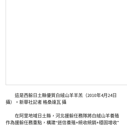
這是西躲日土縣優質白絨山羊羊羔（2010年4月24日
攝）。新華社記者 格桑達瓦 攝
在阿里地域日土縣，河北援躲任務隊將白絨山羊養殖
作為援躲任務重點，構建“迷信養殖+統收統銷+穩固增收”