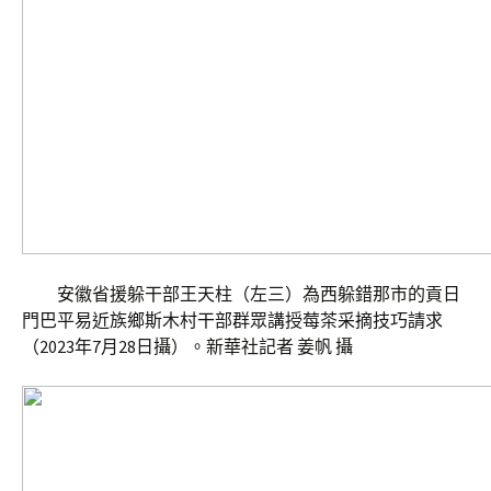
安徽省援躲干部王天柱（左三）為西躲錯那市的貢日
門巴平易近族鄉斯木村干部群眾講授莓茶采摘技巧請求
（2023年7月28日攝）。新華社記者 姜帆 攝