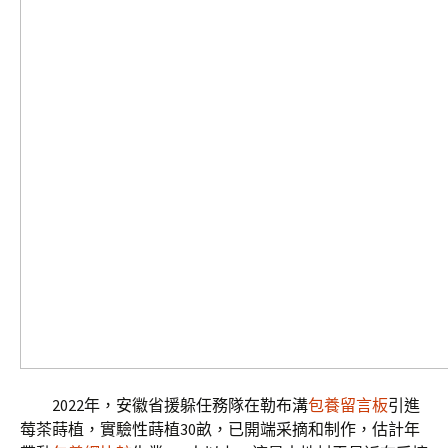
2022年，安徽省援躲任務隊在勒布溝
包養留言板
引進
莓茶蒔植，實驗性蒔植30畝，已開端采摘和制作，估計年