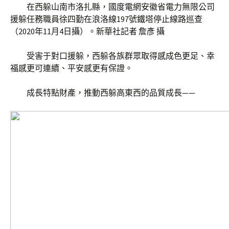
在西躲山南市洛扎縣，國度電網安徽省電力無限公司
援躲任務職員徐四勤在浪洛線197號鐵塔停止線路巡查
（2020年11月4日攝）。新華社記者 詹彥 攝
受害于對口援躲，西躲各族群眾取得感成色更足、幸
福感更可連續、平安感更有保證。
成長特點財產，推動西躲高東西的品質成長——