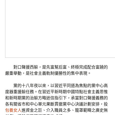
對口聲援西躲，是先富幫后富、終極完成配合富饒的
嚴重舉動，是社會主義軌制優勝性的集中表現。
黨的十八年夜以來，以習近平同道為焦點的黨中心高
度器重援躲任務。在習近平新時期中國特點社會主義思惟
和新時期黨的治躲方略迷信指引下，承當對口聲援義務的
各有關省市和中心單元果斷貫徹黨中心決議計劃安排，投
包養女人
進資金之巨、介入職員之多、籠罩範疇之廣史無