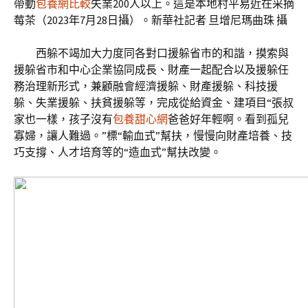
帶動
包養網比較
失業200人以上。這是本地村平易近在采摘
莓茶（2023年7月28日攝）。新華社記者 旦增尼瑪曲珠 攝
西躲不竭加大力度同各對口援躲省市的和諧，摸索與
援躲省市和中心企業協同成長、財產一起配合以及援躲任
務治理新形式，兼顧融會經濟援躲、財產援躲、科技援
躲、失業援躲、扶貧援躲等，完成從給資金、建項目“張叔
家也一樣，孩子沒有
包養甜心網
爸爸好年輕啊。看到孤兒
寡婦，讓人難過。”標“輸血式”幫扶，慢慢向財產培養、技
巧支撐、人才培育等的“造血式”幫扶改變。