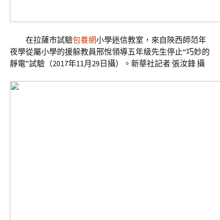
在拉薩市試驗
包養網
小學迷信教室，來自陜西師范年
夜學從屬小學的援躲教員邢悅領導五年級先生停止“巧妙的
靜電”試驗（2017年11月29日攝）。新華社記者 張汝鋒 攝