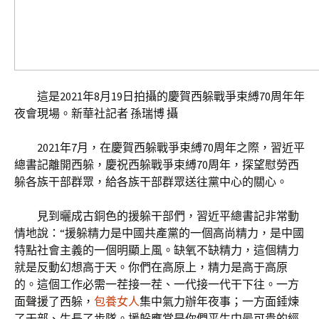
這是2021年8月19日拍攝的慶賀西躲戰爭束縛70周年年
夜會現場。新華社記者 孫瑞博 攝
2021年7月，在慶賀西躲戰爭束縛70周年之際，習近平
總書記離開西躲，慶祝西躲戰爭束縛70周年，探望慰勞西
躲各族干部群眾，給各族干部群眾送往黨中心的關心。
見到曬成古銅色的援躲干部們，習近平總書記非常動
情地說：“援躲精力是中國共產黨的一個高尚精力，是中國
特點社會主義的一個明顯上風。缺氧不缺精力，這個精力
就是反動幻想高于天。你們在高原上，精力是高于高原
的。這個工作必需一茬接一茬、一代接一代干下往。一方
面聲援了西躲，
包養女人
集中氣力辦年夜事；一方面錘煉
了干部、生長了步隊。援躲應當是你們平生中最可貴的經