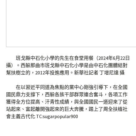
班戈縣中石化小學的先生在食堂用餐（2024年6月22日
攝）。西躲那曲市班戈縣中石化小學是由中石化團體結對
幫扶樹立的，2012年投進應用。新華社記者 丁增尼達 攝
在以習近平同道為焦點的黨中心剛強引導下，在全國
國民鼎力支撐下，西躲各族干部群眾連合奮斗，各項工作
獲得全方位提高、汗青性成績，與全國國民一道迎來了從
站起來、富起離開強起來的巨大奔騰，踏上了周全扶植社
會主義古代化 TC:sugarpopular900