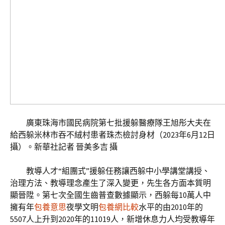
廣東珠海市國民病院第七批援躲醫療隊王旭彤大夫在
給西躲米林市吞不絨村患者珠杰檢討身材（2023年6月12日
攝）。新華社記者 晉美多吉 攝
教導人才“組團式”援躲任務讓西躲中小學講堂講授、
治理方法、教導理念產生了深入變更，先生各方面本質明
顯晉陞。第七次全國生齒普查數據顯示，西躲每10萬人中
擁有年
包養意思
夜學文明
包養網比較
水平的由2010年的
5507人上升到2020年的11019人，新增休息力人均受教導年