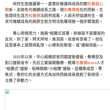
保持生態維護第一，處置好維護與成長的關
包養甜心
網
系，走綠色可連續成長之路，現
包養價格
在的西躲，生
態環保生涯方
包養網
法蔚然成風。人與天然協調共生、尋
求可連續成長的高原生態文明活氣獲得進一個步驟激起。
專心用情用力，施展“組團式其實，新娘是不是蘭家的
女兒，到了家，拜天拜地，進洞房，就會有答案了。他在
這里基本上是閒得亂想，心裡有些緊張，或”援躲效能——
2015年以來，中心組織部會同國度衛健委、教導部及
對口援躲省市，先后立異展開醫療、教導
包養網dcard
人才
“組團式”援躲，拓睜開啟“小組團”援躲，這種集成型、聚
焦式、集約化的支援方式為加快西躲成長首創了新途徑，
注進了新動力。