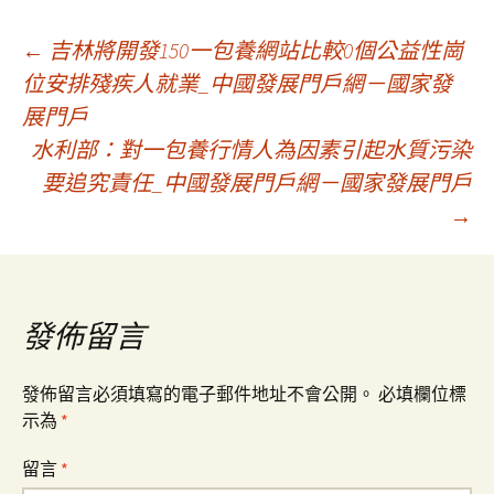
文
←
吉林將開發150一包養網站比較0個公益性崗
位安排殘疾人就業_中國發展門戶網－國家發
展門戶
章
水利部：對一包養行情人為因素引起水質污染
要追究責任_中國發展門戶網－國家發展門戶
導
→
覽
發佈留言
發佈留言必須填寫的電子郵件地址不會公開。
必填欄位標
示為
*
留言
*