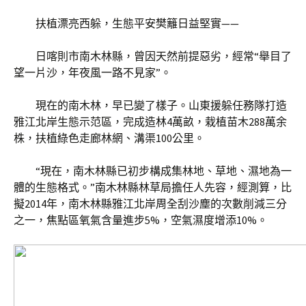
扶植漂亮西躲，生態平安樊籬日益堅實——
日喀則市南木林縣，曾因天然前提惡劣，經常“舉目了
望一片沙，年夜風一路不見家”。
現在的南木林，早已變了樣子。山東援躲任務隊打造
雅江北岸生態示范區，完成造林4萬畝，栽植苗木288萬余
株，扶植綠色走廊林網、溝渠100公里。
“現在，南木林縣已初步構成集林地、草地、濕地為一
體的生態格式。”南木林縣林草局擔任人先容，經測算，比
擬2014年，南木林縣雅江北岸周全刮沙塵的次數削減三分
之一，焦點區氧氣含量進步5%，空氣濕度增添10%。