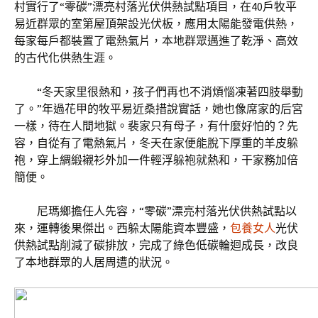
村實行了“零碳”漂亮村落光伏供熱試點項目，在40戶牧平
易近群眾的室第屋頂架設光伏板，應用太陽能發電供熱，
每家每戶都裝置了電熱氣片，本地群眾邁進了乾淨、高效
的古代化供熱生涯。
“冬天家里很熱和，孩子們再也不消煩惱凍著四肢舉動
了。”年過花甲的牧平易近桑措說實話，她也像席家的后宮
一樣，待在人間地獄。裴家只有母子，有什麼好怕的？先
容，自從有了電熱氣片，冬天在家便能脫下厚重的羊皮躲
袍，穿上綢緞襯衫外加一件輕浮躲袍就熱和，干家務加倍
簡便。
尼瑪鄉擔任人先容，“零碳”漂亮村落光伏供熱試點以
來，運轉後果傑出。西躲太陽能資本豐盛，
包養女人
光伏
供熱試點削減了碳排放，完成了綠色低碳輪迴成長，改良
了本地群眾的人居周遭的狀況。