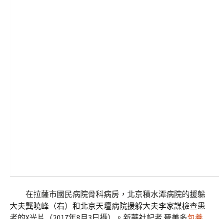
在拉薩市國民病院骨科病房，北京積水潭病院的援躲
大夫龔曉峰（右）和北京天壇病院援躲大夫李家謀檢查患
者的X光片（2017年8月3日攝）。新華社記者 晉美多
包養