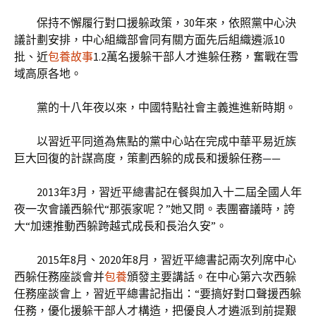
保持不懈履行對口援躲政策，30年來，依照黨中心決
議計劃安排，中心組織部會同有關方面先后組織遴派10
批、近
包養故事
1.2萬名援躲干部人才進躲任務，奮戰在雪
域高原各地。
黨的十八年夜以來，中國特點社會主義進進新時期。
以習近平同道為焦點的黨中心站在完成中華平易近族
巨大回復的計謀高度，策劃西躲的成長和援躲任務——
2013年3月，習近平總書記在餐與加入十二屆全國人年
夜一次會議西躲代“那張家呢？”她又問。表團審議時，誇
大“加速推動西躲跨越式成長和長治久安”。
2015年8月、2020年8月，習近平總書記兩次列席中心
西躲任務座談會并
包養
頒發主要講話。在中心第六次西躲
任務座談會上，習近平總書記指出：“要搞好對口聲援西躲
任務，優化援躲干部人才構造，把優良人才遴派到前提艱