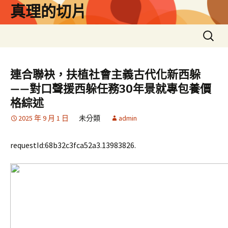
跳
真理的切片
至
主
搜
要
尋
內
關
容
鍵
連合聯袂，扶植社會主義古代化新西躲
字:
——對口聲援西躲任務30年景就專包養價
格綜述
2025 年 9 月 1 日
未分類
admin
requestId:68b32c3fca52a3.13983826.