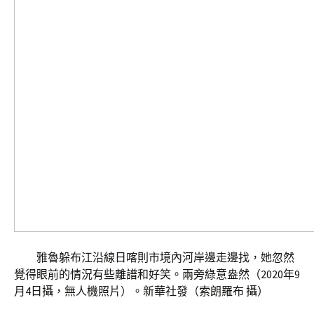
雅魯躲布江沿線日喀則市境內河岸邊走邊找，她忽然
覺得眼前的情況有些離譜和好笑。兩旁綠意盎然（2020年9
月4日攝，無人機照片）。新華社發（索朗羅布 攝）