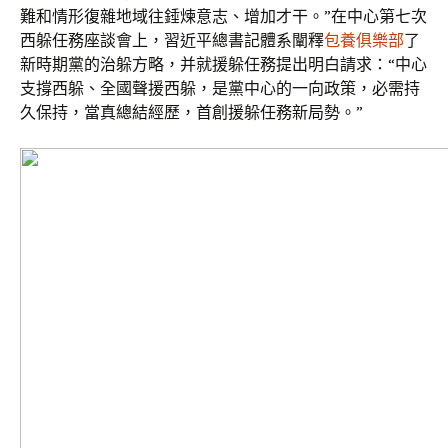
難和情形復雜地域往錘煉意志、增加才干。”在中心第七次
西躲任務座談會上，習近平總書記體系闡釋
包養俱樂部
了
新時期黨的治躲方略，并就援躲任務提出明白請求：“中心
支撐西躲、全國聲援西躲，是黨中心的一向政策，必需持
久保持，當真總結經歷，首創援躲任務新局勢。”