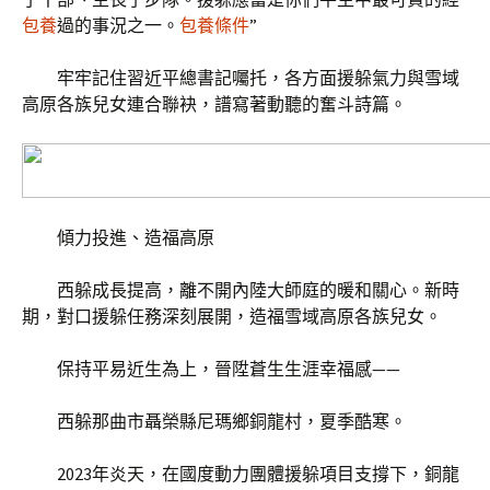
包養
過的事況之一。
包養條件
”
牢牢記住習近平總書記囑托，各方面援躲氣力與雪域
高原各族兒女連合聯袂，譜寫著動聽的奮斗詩篇。
傾力投進、造福高原
西躲成長提高，離不開內陸大師庭的暖和關心。新時
期，對口援躲任務深刻展開，造福雪域高原各族兒女。
保持平易近生為上，晉陞蒼生生涯幸福感——
西躲那曲市聶榮縣尼瑪鄉銅龍村，夏季酷寒。
2023年炎天，在國度動力團體援躲項目支撐下，銅龍