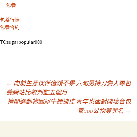
包養
包養行情
包養合約
TC:sugarpopular900
文
←
向前生意伙伴借錢不果 六旬男持刀傷人專包
養網站比較判監五個月
擅闖進動物園犀牛棚被控 青年也面對破壞台包
章
養app公物等罪名
→
導