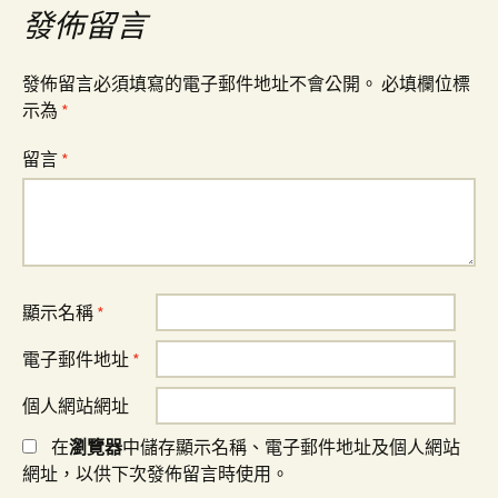
覽
發佈留言
發佈留言必須填寫的電子郵件地址不會公開。
必填欄位標
示為
*
留言
*
顯示名稱
*
電子郵件地址
*
個人網站網址
在
瀏覽器
中儲存顯示名稱、電子郵件地址及個人網站
網址，以供下次發佈留言時使用。