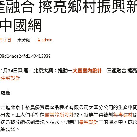
產融合 擦亮鄉村振興
_中國網
 月 2 日
未分類
admin
688d14ace24fd1.43413339.
1月24日電
題：北京大興：推動一
大直室內設計
二三產融合 擦
齡住宅設計
者羅鑫
者走進北京市裕農優質農產品種植有限公司大興分公司的生產車
熱景象。工人們手指翻
醫美診所設計
飛，新鮮生菜被剝
無毒建材
傳送帶被陸續送到清洗、脫水、切制加
豪宅設計
工的機器中，成
迅速裝袋。