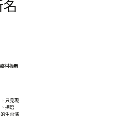
新名
亮鄉村振興
間，只見現
開、揀選
形的生菜條