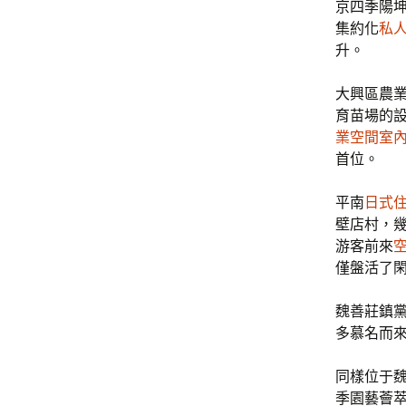
京四季陽
集約化
私
升。
大興區農
育苗場的
業空間室
首位。
平南
日式
壁店村，
游客前來
僅盤活了
魏善莊鎮
多慕名而
同樣位于
季園藝薈