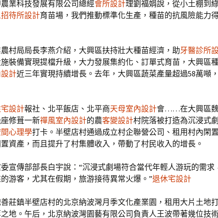
坤農業科技發展有限公司總經
會所設計
理劉福娟說，從小土棚到
人招待所設計
育苗場，我們推動標準化生產，種苗的抗風險能力
業農村局局長李燕介紹，大興區扶持壯大種苗經濟，助
牙醫診所
設施裝備實現提檔升級，大力發展集約化、訂單式育苗，大興區
內設計
近三年實現持續增長。去年，大興區蔬菜產量超過58萬噸
住宅設計
報社、北平飯店、北平商
天母室內設計
會……在大興區
幾座修葺一新
禪風室內設計
的農
客變設計
村院落被打造為沉浸式
空間心理學
打卡。半壁店村通過成立村企聯營公司、租用村內閑
閑置資產，而且提升了村集體收入，帶動了村民收入的增長。
黨委宣傳部部長白宇說：“沉浸式劇場符合當代年輕人游玩的需求
來的游客，尤其在假期，旅游接待異常火爆。”
退休宅設計
魏善莊鎮半壁店村的北京納波灣月季文化產業園，租用大片土地
萃之地。午后，北京納波灣園藝有限公司負責人王波帶著幾位技