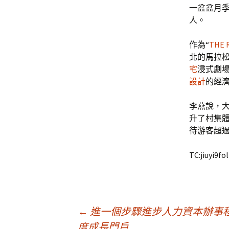
一盆盆月季
人。
作為“
THE 
北的馬拉松
宅
浸式劇
設計
的經
李燕說，
升了村集
待游客超過
TC:jiuyi9fo
文
←
進一個步驟進步人力資本辦事程
度成長門戶