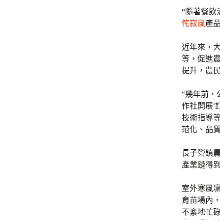
“隨著餐飲
侘寂風
產
近年來，
等，促進
提升，農
“幾年前
作社開展‘
技術指導
范化、品
長子營鎮
產業鏈得
室外寒風
育苗場內
不紊地忙