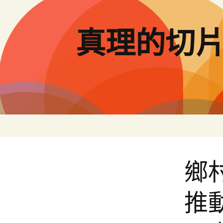
跳
至
主
真理的切
要
內
容
鄉
推