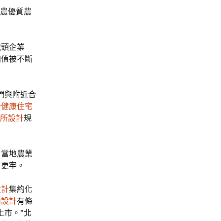
裕農優質農
龍頭企業
加值被不斷
們與附近合
計
健康住宅
所設計
規
，當地農業
、更牢。
設計
集約化
內設計
有條
上市。”北