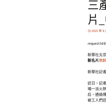
三
片
2025 年 8
requestId:
新華社北京
新名片
樂
新華社記
近日，記
場一派火
后，通過
被工人們