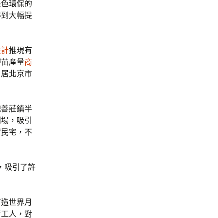
綠色環保的
得到大幅提
設計
推現有
種苗產量
商
，居北京市
魏善莊鎮半
劇場，吸引
置民宅，不
，吸引了許
打造世界月
術工人，對