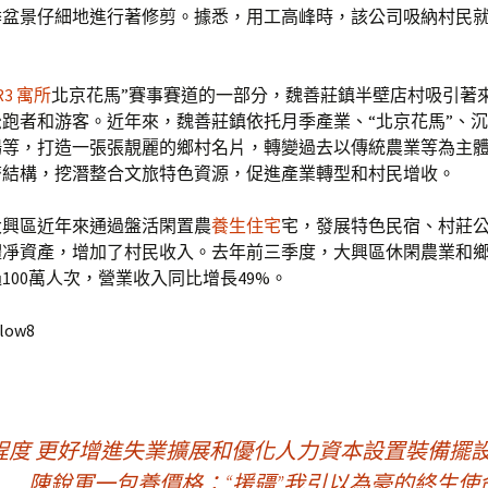
盆景仔細地進行著修剪。據悉，用工高峰時，該公司吸納村民就業
R3 寓所
北京花馬”賽事賽道的一部分，魏善莊鎮半壁店村吸引著
跑者和游客。近年來，魏善莊鎮依托月季產業、“北京花馬”、沉
場等，打造一張張靚麗的鄉村名片，轉變過去以傳統農業等為主
濟結構，挖潛整合文旅特色資源，促進產業轉型和村民增收。
大興區近年來通過盤活閑置農
養生住宅
宅，發展特色民宿、村莊
體凈資產，增加了村民收入。去年前三季度，大興區休閑農業和
100萬人次，營業收入同比增長49%。
llow8
度 更好增進失業擴展和優化人力資本設置裝備擺設0
陳銳軍一包養價格：“援疆”我引以為豪的終生使