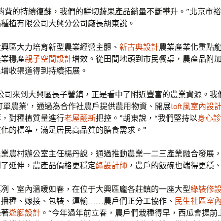
消費的持續復蘇，我們的鮮切蔬果產品銷量不斷攀升。”北京市
品種植有限公司大興分公司廠長胡東說。
大興區大力培育新型農業經營主體、
新古典設計
農業產業化重點
農業穩產
親子空間設計
增效。從田間地頭到市民餐桌，農產品附
民增收渠道得到持續拓展。
，公司來到大興區長子營鎮，正是看中了附近豐富的農業資源。我
訂單農業’，通過為合作社農戶提供農用物資、開展
loft風室內設
等，對種植質量進行
老屋翻新
把控。”胡東說，“我們堅持以
身心診
質化的標準，滿足居民高品質的膳食需求。”
農業農村辦公室主任楊丹說，通過推動農業一二三產業融合發展
到了延伸，農產品價格更穩定
綠設計師
，農戶的飯碗也端得更穩
凜冽、室內溫暖如春，在位于大興區龐各莊鎮的一座大型
綠裝修
，播種、嫁接、包裝、運輸……農戶們正分工協作、
民生社區室
碌著
遊艇設計
。“今年過年前立春，農戶們栽種得早，西瓜會提前