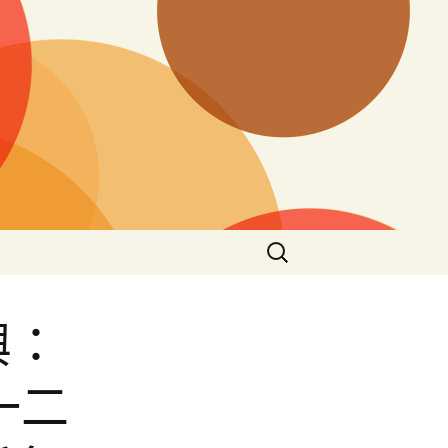
搜
尋
關
鍵
興：
字:
一二