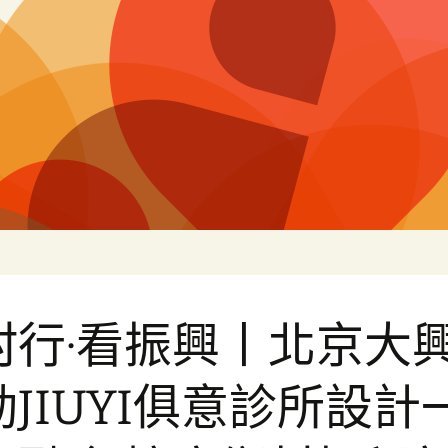
片
村行·看振興丨北京大
動JIUYI俱意診所設計