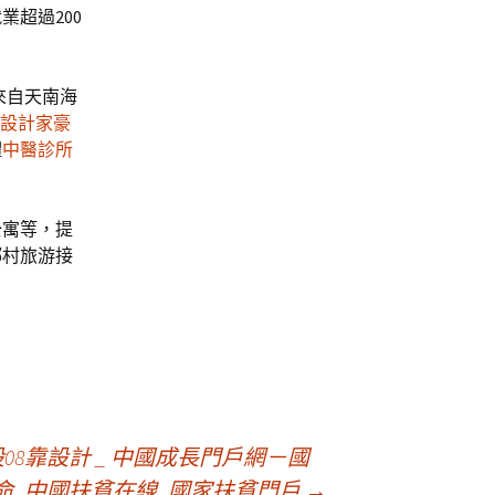
超過200
來自天南海
設計家豪
體
中醫診所
公寓等，提
鄉村旅游接
8靠設計 _ 中國成長門戶網－國
命_中國扶貧在線_國家扶貧門戶
→