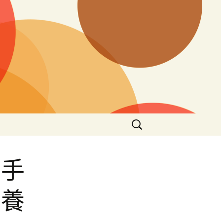
搜
尋
關
鍵
行手
字:
包養