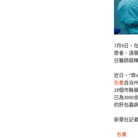
7月9日，
愿者、清
任醫師薛
近日，“齊
包養
自治州
18個市縣
已為300
的肝包蟲
新華社記者
包養