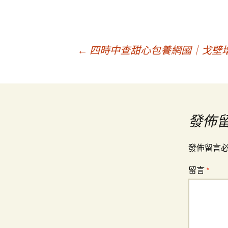
文
←
四時中查甜心包養網國｜戈壁增
章
導
發佈
覽
發佈留言
留言
*