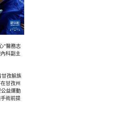
心”醫務志
臟內科副主
省甘孜躲族
將在甘孜州
型公益運動
適手術前提