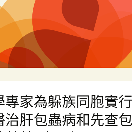
片
學專家為躲族同胞實
醫治肝包蟲病和先查