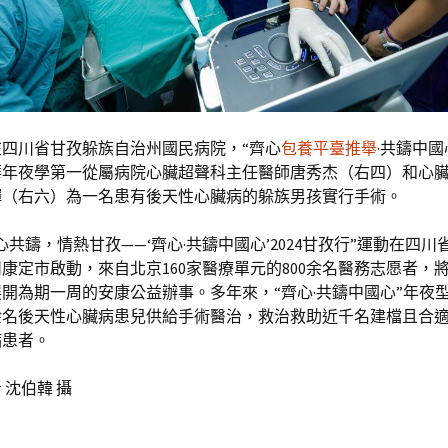
在四川省甘孜躲族自治州國民病院，“齊心
包養平臺推舉
·共鑄中國
華年夜學第一從屬病院心臟超聲科主任醫師唐秀杰（右四）和心
輝（右六）為一名患有後天性心臟病的躲族男孩實行手術。
心共鑄，情熱甘孜——‘齊心·共鑄中國心’2024甘孜行”運動在四川
康定市啟動，來自北京160家醫療單元的800余名醫務志愿者，
展開為期一周的安康公益辦事。多年來，“齊心·共鑄中國心”年夜
0余名後天性心臟病患兒供給手術醫治，救治救助近千名建檔且合
病患者。
 沈伯韓 攝