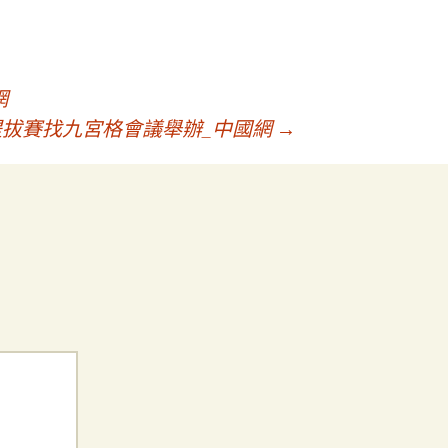
網
拔賽找九宮格會議舉辦_中國網
→