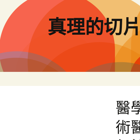
跳
至
主
真理的切
要
內
容
醫
術