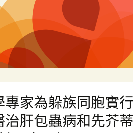
片
學專家為躲族同胞實
醫治肝包蟲病和先芥