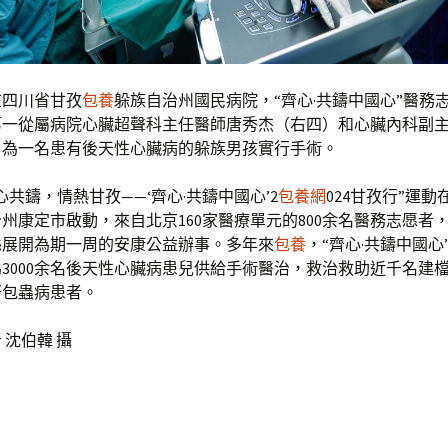
在四川省甘孜
包養
躲族自治州國民病院，“齊心·共鑄中國心”醫務
第一從屬病院心臟超聲科主任醫師唐秀杰（右四）和心臟內科副
）為一名患有後天性心臟病的躲族男孩實行手術。
心共鑄，情熱甘孜——‘齊心·共鑄中國心’2
包養網
024甘孜行”運
州康定市啟動，來自北京160家醫療單元的800余名醫務志愿者
縣展開為期一周的安康公益辦事。多年來
包養
，“齊心·共鑄中國心
3000余名後天性心臟病患兒供給手術醫治，救治救助近千名建
肝包蟲病患者。
 沈伯韓 攝