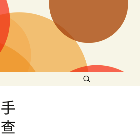
搜
尋
關
鍵
行手
字:
蒂查