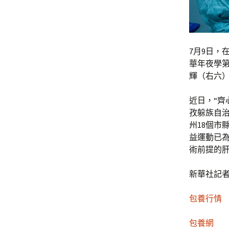
7月9日，
華年夜學
輝（右六
近日，“齊
孜躲族自治
州18個市
益運動已為
術前提的
新華社記者
包養行情
包養網