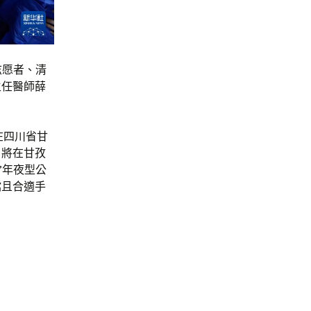
志愿者、清
主任醫師薛
動在四川省甘
，將在甘孜
”年夜型公
檔且合適手