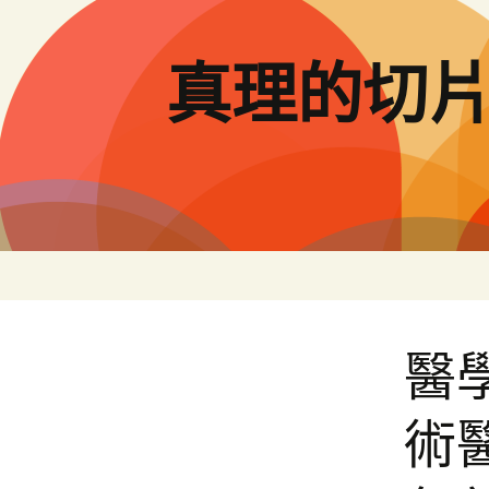
跳
至
主
真理的切
要
內
容
醫
術