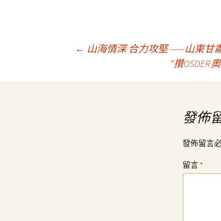
文
←
山海情深 合力攻堅 ——山東
“攢OSD
章
導
發佈
覽
發佈留言
留言
*