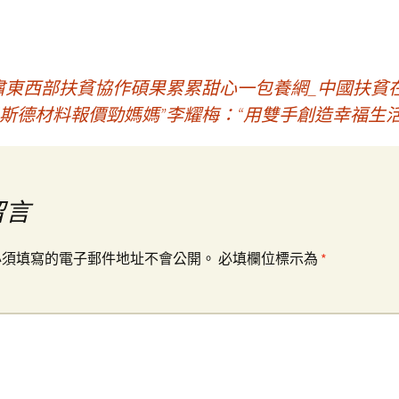
甘肅東西部扶貧協作碩果累累甜心一包養網_中國扶貧
ER奧斯德材料報價勁媽媽”李耀梅：“用雙手創造幸福生
留言
必須填寫的電子郵件地址不會公開。
必填欄位標示為
*