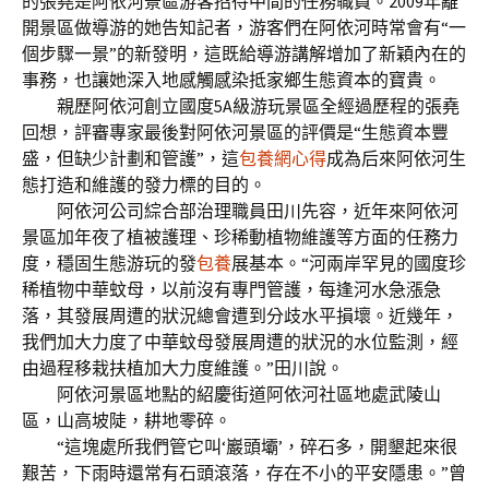
的張堯是阿依河景區游客招待中間的任務職員。2009年離
開景區做導游的她告知記者，游客們在阿依河時常會有“一
個步驟一景”的新發明，這既給導游講解增加了新穎內在的
事務，也讓她深入地感觸感染抵家鄉生態資本的寶貴。
親歷阿依河創立國度5A級游玩景區全經過歷程的張堯
回想，評審專家最後對阿依河景區的評價是“生態資本豐
盛，但缺少計劃和管護”，這
包養網心得
成為后來阿依河生
態打造和維護的發力標的目的。
阿依河公司綜合部治理職員田川先容，近年來阿依河
景區加年夜了植被護理、珍稀動植物維護等方面的任務力
度，穩固生態游玩的發
包養
展基本。“河兩岸罕見的國度珍
稀植物中華蚊母，以前沒有專門管護，每逢河水急漲急
落，其發展周遭的狀況總會遭到分歧水平損壞。近幾年，
我們加大力度了中華蚊母發展周遭的狀況的水位監測，經
由過程移栽扶植加大力度維護。”田川說。
阿依河景區地點的紹慶街道阿依河社區地處武陵山
區，山高坡陡，耕地零碎。
“這塊處所我們管它叫‘巖頭壩’，碎石多，開墾起來很
艱苦，下雨時還常有石頭滾落，存在不小的平安隱患。”曾