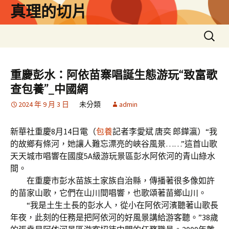
跳
真理的切片
至
主
搜
要
尋
內
關
容
鍵
重慶彭水：阿依苗寨唱誕生態游玩“致富歌
字:
查包養”_中國網
2024 年 9 月 3 日
未分類
admin
新華社重慶8月14日電（
包養
記者李愛斌 唐奕 郎鏵瀛）“我
的故鄉有條河，她讓人難忘漂亮的峽谷風景……”這首山歌
天天城市唱響在國度5A級游玩景區彭水阿依河的青山綠水
間。
在重慶市彭水苗族土家族自治縣，傳播著很多像如許
的苗家山歌，它們在山川間唱響，也歌頌著苗鄉山川。
“我是土生土長的彭水人，從小在阿依河濱聽著山歌長
年夜，此刻的任務是把阿依河的好風景講給游客聽。”38歲