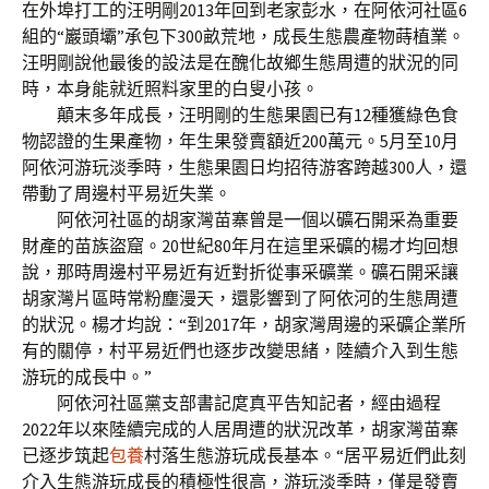
在外埠打工的汪明剛2013年回到老家彭水，在阿依河社區6
組的“巖頭壩”承包下300畝荒地，成長生態農產物蒔植業。
汪明剛說他最後的設法是在醜化故鄉生態周遭的狀況的同
時，本身能就近照料家里的白叟小孩。
顛末多年成長，汪明剛的生態果園已有12種獲綠色食
物認證的生果產物，年生果發賣額近200萬元。5月至10月
阿依河游玩淡季時，生態果園日均招待游客跨越300人，還
帶動了周邊村平易近失業。
阿依河社區的胡家灣苗寨曾是一個以礦石開采為重要
財產的苗族盜窟。20世紀80年月在這里采礦的楊才均回想
說，那時周邊村平易近有近對折從事采礦業。礦石開采讓
胡家灣片區時常粉塵漫天，還影響到了阿依河的生態周遭
的狀況。楊才均說：“到2017年，胡家灣周邊的采礦企業所
有的關停，村平易近們也逐步改變思緒，陸續介入到生態
游玩的成長中。”
阿依河社區黨支部書記庹真平告知記者，經由過程
2022年以來陸續完成的人居周遭的狀況改革，胡家灣苗寨
已逐步筑起
包養
村落生態游玩成長基本。“居平易近們此刻
介入生態游玩成長的積極性很高，游玩淡季時，僅是發賣