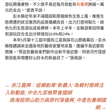
游玩周邊產物，不少居平易近每月就能有
包養網
跨越一萬
元的支出。”庹真平說。
彭水縣近年來不竭穩固和厚植綠色生態上風，推進生
態周遭的狀況東西的品質連續改良，出力打造特點化、綠
色化的生態游玩成長標桿。本年上半年，全縣游客招待量
和游玩綜合支出分辨增加20.8%和24%。
本年5月第十三屆中國烏江苗族踩花山節啟幕后，彭水
縣陸續請來全國各地的藝術家實地采風，匯編平易近歌和
跳舞。“等這些藝術家們創作出新平易近歌，阿依河竹筏放
歌就能有唱響好山好水的新曲目了。”張堯說。
文
←
浙江嘉興：返鄉創業“新農人”為鄉村振興注
入新動能_中去九宮格聚會國網
高海拔爬山助力高原村落復興_中查包養網國
章
網
→