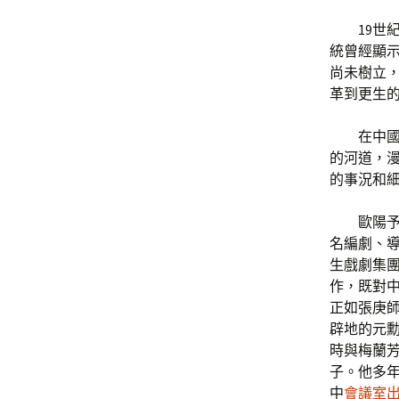
19世
統曾經顯
尚未樹立
革到更生
在中
的河道，
的事況和
歐陽予
名編劇、導
生戲劇集團
作，既對
正如張庚
辟地的元
時與梅蘭芳
子。他多
中
會議室