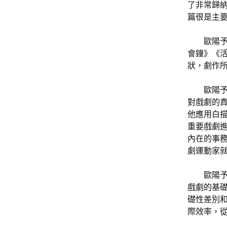
了非常歸
篇很是主
歐陽
會鐘》《
狀，劇作
歐陽
對戲劇的
他應用白
重要戲劇
內在的事
劇運動家
歐陽
戲劇的基
礎性差別
際效率，