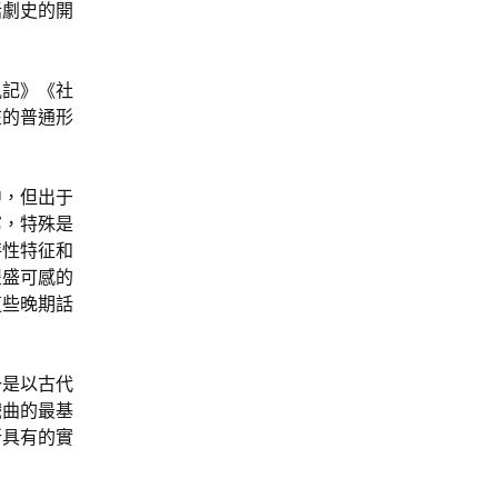
話劇史的開
仇記》《社
在的普通形
。
中，但出于
寫，特殊是
特性特征和
豐盛可感的
這些晚期話
一是以古代
戲曲的最基
所具有的實