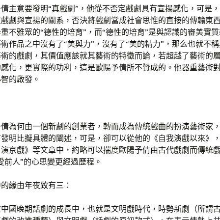
予倩主意要發明“真戲劇”，他從不否定戲劇具有宣揚感化，可是
置戲劇與宣揚的關系，否決將戲劇當成社會思惟的直接的傳輸東
重不雅眾的“德性的培育”，而“德性的培育”是與認識的審美實
術作品之中沒有了“美與力”，沒有了“美的精力”，那么也就不
藝術的戲劇，其價值應該就其藝術的特徵而論，若超越了藝術的
的感化，更實際的功利，這是歐陽予倩所不贊成的。他器重藝術
心智的啟發。
予倩為何由一個新劇的創業者，轉而成為傳統戲曲的扮演藝術家
有發明比擬具體的闡述，可是，卻可以從他的《自我演戲以來》
了演京戲》等文章中，約略可以揣度歐陽予倩由古代戲劇而傳統
愛前人”的心思變更經過歷程。
中的緣由年夜致有三：
在中國晚期話劇的成長中，也就是文明戲時代，時勢新劇（所謂