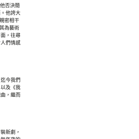
，他否決簡
西。他誇大
質親密相干
稱其為藝術
層面，往尋
對人們情感
，迄今我們
，以及《我
戲曲，繼而
古裝新劇，