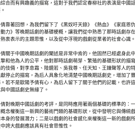
納綜合而有興趣義的描寫，這對于我們認定春柳社的表演是中國
要。
予倩靠著回想，為我們留下了《黑奴吁天錄》《熱血》《家庭恩
活動力》等晚期話劇的基礎梗概，讓我們從中熟悉了那時話劇存
所熱衷表示的主題思惟，以及從中浮現的戲劇從業者的社會心識
予倩關于中國晚期話劇的闡述是非常中肯的，他固然已經處身此
真摯和他為人的公平，他對那時話劇萌芽、繁殖的基礎形狀的描
描的伎倆，對李息霜、陸鏡若、吳我尊、任天知、王鐘聲等人的
進獻停止的描寫，為后人具象化地清楚中國晚期話劇史，增加了
務。若不是歐陽予倩有心，為后人留下了關于他們的記載，也許
就與中國話劇史無緣了。
予倩對晚期中國話劇的考評，是同時應用著兩個基礎的標準的：
礎概念權衡這一新興的藝術門類的基礎形狀，從中發明它與傳統
和本身的發展潛力；二是以戲劇的社會感化來權衡這一新的戲劇
從中誇大戲劇應該具有社會思惟性。