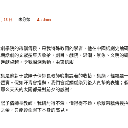
 月 18 日
未分類
admin
戲劇學院的趙驥傳授，是我特殊敬佩的學者，他在中國話劇史論
晚期話劇的文獻搜集與收拾，劇目、戲院、思潮、景象、文明的
，進獻卓越，令我深深激動，由衷信服！
文集是他對于歐陽予倩師長教師晚期論著的收拾、集納，輕飄飄
務豐實。假如汗青會措辭，我們會感觸感染到後人真摯的表達；
，那么天天的太陽都是對前夕的感謝。
歐陽予倩師長教師，我研討得不深，懂得得不透，承蒙趙驥傳授
捏之余，只能遵命聊下本身的高見。