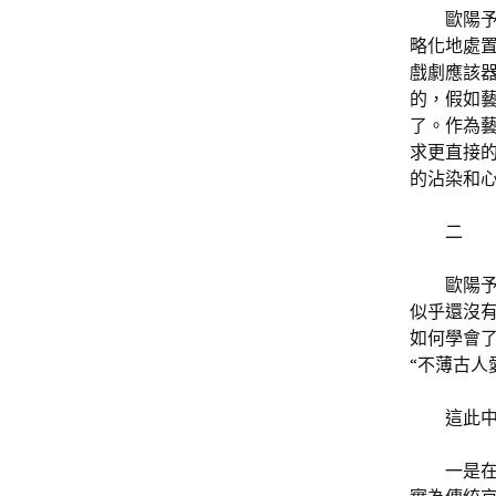
歐陽
略化地處
戲劇應該器
的，假如藝
了。作為
求更直接
的沾染和
二
歐陽
似乎還沒
如何學會
“不薄古人
這此
一是