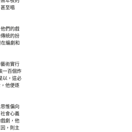
并無年夜的
白甚至唱
，他們的戲
和傳統的扮
但在編劇和
的藝術實行
挨一百個炸
是以，這必
后，他便逐
建思惟偏向
甚社會心義
的戲劇，他
原因，則主