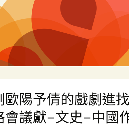
片
刻歐陽予倩的戲劇進
格會議獻–文史–中國