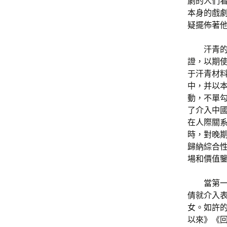
劇的人們
本身的戲
疑擺佈著
汗青
證，以期
于汗青材
中，并以
動，不單
了介入中
在人際關
時，對晚
歸納綜合
場和價值
當第一
倩就介入
女。如許
以來》《