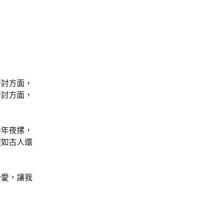
研討方面，
研討方面，
一年夜摞，
假如古人還
抬愛，讓我