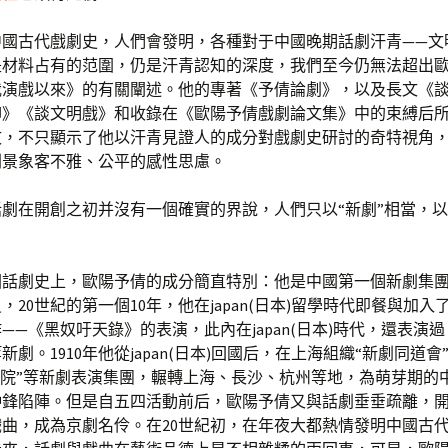
中國古代戲劇史，人們會發明，各種對于中國晚期話劇汗青——文
是材料占有的范圍，仍是汗青認知的深度，我們至今仍無法超出
我演戲以來》的有關闡述。他的專著《予倩論劇》，以及長文《
柳》《談文明戲》和收錄在《歐陽予倩戲劇論文集》中的束縛后
文，不只顯示了他以汗青見證人的成分對戲劇史研討的奇特視角
劇景象客不雅、公平的感性思慮。
話劇在開創之初并沒有一個確實的界說，人們只以“新劇”相當，
國話劇史上，歐陽予倩的成分簡直特別：他是中國第一個新劇集團
，20世紀的第一個10年，他在japan(日本)留學時代即餐與加入
——《黑奴吁天錄》的表演，此內在japan(日本)時代，還表演
新劇。1910年他從japan(日本)回國后，在上海組織“新劇同道會
戲院”等新劇表演集團，輾轉上海、長沙、杭州等地，為萌芽期的
沖鋒陷陣。但是自五四活動前后，歐陽予倩又與話劇垂垂疏離，
曲，成為京劇名伶。在20世紀初，在年夜大都熱情發明中國古代