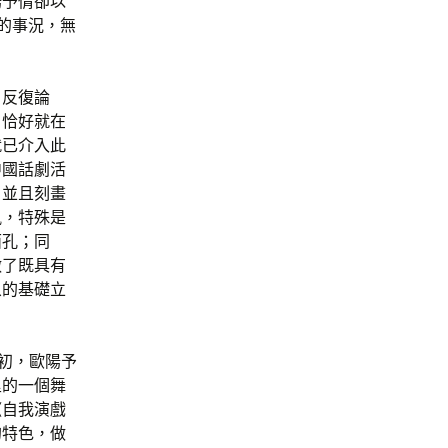
陽予倩卻以
的事況，無
、反復論
，恰好就在
就已介入此
中國話劇活
，並且刻畫
風，特殊是
面孔；同
做了既具有
象的基礎立
之初，歐陽予
里的一個舞
《自我演戲
的特色，做