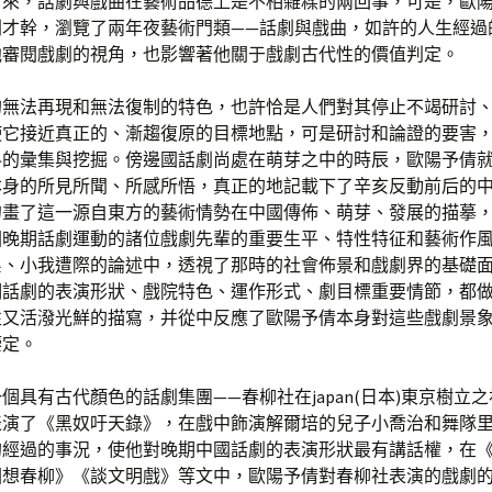
看來，話劇與戲曲在藝術品德上是不相雜糅的兩回事，可是，歐
劇才幹，瀏覽了兩年夜藝術門類——話劇與戲曲，如許的人生經過
他審閱戲劇的視角，也影響著他關于戲劇古代性的價值判定。
的無法再現和無法復制的特色，也許恰是人們對其停止不竭研討
使它接近真正的、漸趨復原的目標地點，可是研討和論證的要害
料的彙集與挖掘。傍邊國話劇尚處在萌芽之中的時辰，歐陽予倩
本身的所見所聞、所感所悟，真正的地記載下了辛亥反動前后的
勾畫了這一源自東方的藝術情勢在中國傳佈、萌芽、發展的描摹
國晚期話劇運動的諸位戲劇先輩的重要生平、特性特征和藝術作
系、小我遭際的論述中，透視了那時的社會佈景和戲劇界的基礎
期話劇的表演形狀、戲院特色、運作形式、劇目標重要情節，都
性又活潑光鮮的描寫，并從中反應了歐陽予倩本身對這些戲劇景
鑒定。
個具有古代顏色的話劇集團——春柳社在japan(日本)東京樹立
表演了《黑奴吁天錄》，在戲中飾演解爾培的兒子小喬治和舞隊
的經過的事況，使他對晚期中國話劇的表演形狀最有講話權，在
回想春柳》《談文明戲》等文中，歐陽予倩對春柳社表演的戲劇