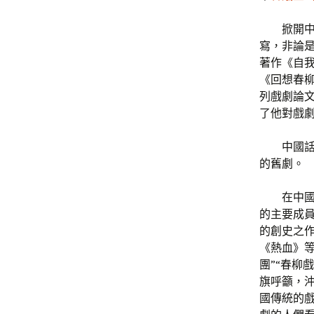
掀開
寫，非論
著作《自
《回想春
列戲劇論
了他對戲
中國
的舊劇。
在中
的主要成員
的創史之作
《熱血》等
團”“春柳
旗呼籲，
國傳統的戲