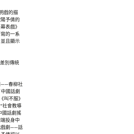
明戲的描
歐陽予倩的
談幕表戲》
所寫的一系
，並且顯示
以差別傳統
——春柳社
了中國話劇
過《叫不服》
”“社會教導
中國話劇搖
開端投身中
戲劇——話