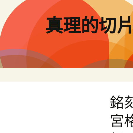
跳
至
主
真理的切
要
內
容
銘
宮