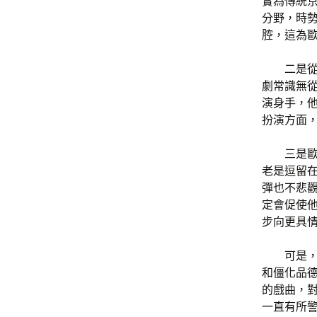
實為傳統
分野，時
腔，這為
二是
劇常識無
演身手，他
扮演方面
三是
老是逗留
彈也不悲
定會促使他
步向更具
可是
和僵化品
的戲曲，
一直有所