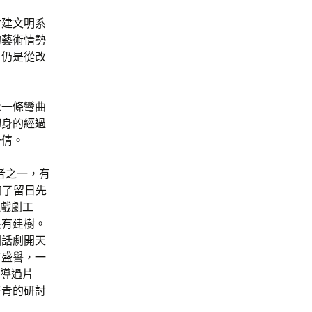
封建文明系
的藝術情勢
，仍是從改
像一條彎曲
切身的經過
予倩。
闢者之一，有
加了留日先
事戲劇工
很有建樹。
國話劇開天
有盛譽，一
編導過片
汗青的研討