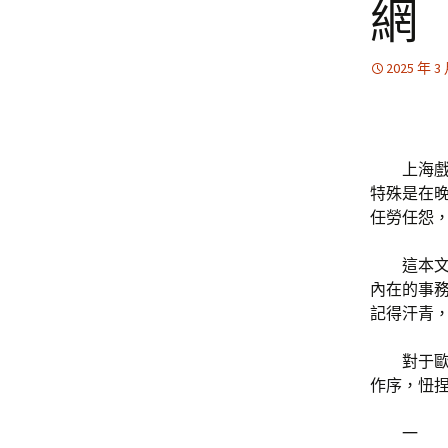
網
2025 年 3
上海
特殊是在
任勞任怨
這本
內在的事
記得汗青
對于
作序，忸
一