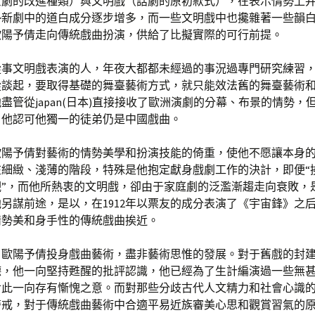
京劇的改進種類）與文明戲（話劇的原初款式），在表示情勢上
勢新劇中的道白成分逐步增多，而一些文明戲中也攙雜著一些韻
歐陽予倩走向傳統戲曲扮演，供給了比擬實際的可行前提。
從事文明戲表演的人，年夜大都都未經過的事況過專門研究練習
從談起，要取得基礎的舞臺藝術方式，就只能效法舊的舞臺藝術
盡管從japan(日本)直接接收了歐洲演劇的分幕、布景的情勢，
，他認可他獨一的徒弟仍是中國戲曲。
歐陽予倩對藝術的情勢美學和扮演技能的倚重，使他不愿讓本身
在細緻、淺薄的階段，特殊是他抱定獻身戲劇工作的決計，即便“
觀”，而他所熱衷的文明戲，卻由于家庭劇的泛濫漸趨走向衰敗，
另謀前途，是以，在1912年以票友的成分表演了《宇宙鋒》之
情勢美和身手性的傳統戲曲挨近。
，歐陽予倩投身戲曲藝術，盡非藝術思惟的發展。對于舊戲的封
德，他一向堅持甦醒的批評認識，他已經為了生計編演過一些無
對此一向存有慚愧之意。而對那些分歧古代人文精力和社會心識
警戒，對于傳統戲曲藝術中合適平易近族審美心思和觀賞習氣的