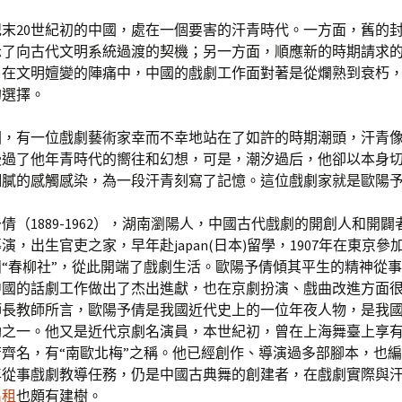
紀末20世紀初的中國，處在一個要害的汗青時代。一方面，舊的
示了向古代文明系統過渡的契機；另一方面，順應新的時期請求
，在文明嬗變的陣痛中，中國的戲劇工作面對著是從爛熟到衰朽
的選擇。
國，有一位戲劇藝術家幸而不幸地站在了如許的時期潮頭，汗青
漫過了他年青時代的嚮往和幻想，可是，潮汐過后，他卻以本身
細膩的感觸感染，為一段汗青刻寫了記憶。這位戲劇家就是歐陽
倩（1889-1962），湖南瀏陽人，中國古代戲劇的開創人和開
演，出生官吏之家，早年赴japan(日本)留學，1907年在東京參
“春柳社”，從此開端了戲劇生活。歐陽予倩傾其平生的精神從
中國的話劇工作做出了杰出進獻，也在京劇扮演、戲曲改進方面
師長教師所言，歐陽予倩是我國近代史上的一位年夜人物，是我
勳之一。他又是近代京劇名演員，本世紀初，曾在上海舞臺上享
齊名，有“南歐北梅”之稱。他已經創作、導演過多部腳本，也
年從事戲劇教導任務，仍是中國古典舞的創建者，在戲劇實際與
出租
也頗有建樹。