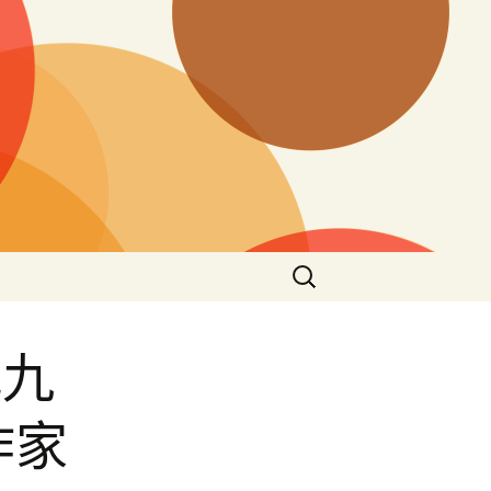
搜
尋
關
鍵
找九
字:
作家