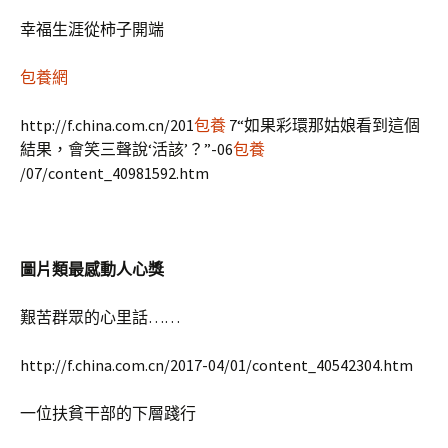
幸福生涯從柿子開端
包養網
http://f.china.com.cn/201
包養
7“如果彩環那姑娘看到這個
結果，會笑三聲說‘活該’？”-06
包養
/07/content_40981592.htm
圖片類最感動人心獎
艱苦群眾的心里話……
http://f.china.com.cn/2017-04/01/content_40542304.htm
一位扶貧干部的下層踐行