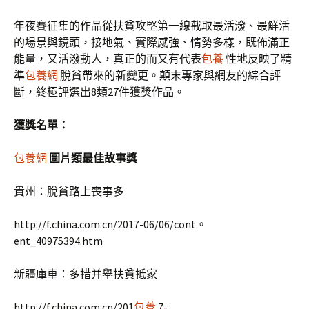
年夜賽征集的作品從扶貧攻堅第一線截取最活潑、最鮮活
的場景與鏡頭，接地氣、實際感強、情勢多樣，既佈滿正
能量，又活潑動人，真正的而又有代表
包養
性地反映了精
準
包養網
脫貧帶來的新變更。顛末專家與網友的綜合評
斷，終極評選出8類27件獲獎作品。
獲獎名單：
包養網
圖片類最佳故事獎
貴州：脫貧路上喪事多
http://f.china.com.cn/2017-06/06/cont。
ent_40975394.htm
新疆庫車：多措并舉扶貧抵家
http://f.china.com.cn/201
包養
7-