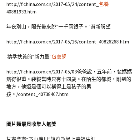
http://f.china.com.cn/2017-05/24/content_
包養
40881933.htm
年夜別山，陽光帶來脫“一千兩銀子。”貧新盼望
http://f.china.com.cn/2017-05/16/content_40826268.htm
精準扶貧的“新力量”
包養網
http://f.china.com.cn/2017-05/03爸爸說，五年前，裴媽媽
病得很重。裴毅當時只有十四歲。在陌生的都城，剛到的
地方，他還是個可以稱得上是孩子的男
孩。/content_40738467.htm
圖片類最具收集人氣獎
甘肅會寧“下山進川”讓群眾過上幸福生涯