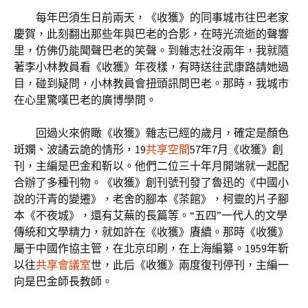
每年巴須生日前兩天，《收獲》的同事城市往巴老家
慶賀，此刻翻出那些年與巴老的合影，在時光流逝的聲響
里，仿佛仍能聞聲巴老的笑聲。到雜志社沒兩年，我就隨
著李小林教員看《收獲》年夜樣，有時送往武康路請她過
目，碰到疑問，小林教員會扭頭訊問巴老。那時，我城市
在心里驚嘆巴老的廣博學問。
回過火來俯瞰《收獲》雜志已經的歲月，確定是顏色
斑斕、波譎云詭的情形，19
共享空間
57年7月《收獲》創
刊，主編是巴金和靳以。他們二位三十年月開端就一起配
合辦了多種刊物。《收獲》創刊號刊發了魯迅的《中國小
說的汗青的變遷》，老舍的腳本《茶館》，柯靈的片子腳
本《不夜城》，還有艾蕪的長篇等。“五四”一代人的文學
傳統和文學精力，就如許在《收獲》賡續。那時《收獲》
屬于中國作協主管，在北京印刷，在上海編纂。1959年靳
以往
共享會議室
世，此后《收獲》兩度復刊停刊，主編一
向是巴金師長教師。