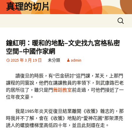
跳
真理的切片
至
主
搜
要
尋
內
關
容
鍵
鐘紅明：暖和的地點–文史找九宮格私密
字:
空間–中國作家網
2025 年 3 月 19 日
未分類
admin
讀復旦的時辰，有“巴金研討”這門課，某天，上那門
課程的同窗說，他們在講課教員的率領下，到武康路巴老
的居所往了，雖只是門
舞蹈教室
前走過，可他們接近了一
位年夜文豪。
我是1985年炎天從復旦結業離開《收獲》雜志的，那
時我并不了解，會在《收獲》地點的“愛神花圃”那架漂亮
誘人的螺旋樓梯里高低四十年，並且此刻還在走。