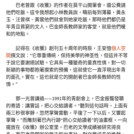
巴老曾跟《收獲》的作者在莫干山開筆會，還公費請
他們吃飯。這令我想起小林教員說，疇前每到薄暮，黃永
玉、汪曾祺、黃裳他們就會到她家吃飯。那時他們都仍是
年青且貧窮的文人，巴金師長教師家的客堂，就是他們暖
和的地點。
記得在《收獲》創刊五十周年的時辰，王安憶
個人空
間
撰文說：“它尊重傳統，保持美學的神圣性，但這并不等
于說它要謝絕試驗。它具有一種獵奇的童真性情，對一切
新穎的事物都抱著摸索的預備，這就使它一直浮現出年青
的面孔。實在，這也就是它的開創者巴金師長教師的性
情。”
鄧一光曾講過——1991年的青創會上，巴金振聾發聵
的寄語：講實話，把心交給讀者。“聽到這句話時，上面有
兩三秒很寧靜，忽然掌聲雷動，平復了一下以后，又響起
掌聲。”而雕刻著巴內行跡“把心交給讀者”的油畫框，一向
擺放在《收獲》辦公室里。巴老的文學成績被研究得良