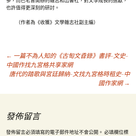
多，而巴老曾開辦的雜志和出書社，對文學成長的進獻，
也許值得更深刻的研討。
（作者為《收獲》文學雜志社副主編）
文
←
一篇不為人知的《古匋文孴錄》書評–文史–
中國作找九宮格共享家網
唐代的踏歌與宮廷歸納–文找九宮格時租史–中
章
國作家網
→
導
覽
發佈留言
發佈留言必須填寫的電子郵件地址不會公開。
必填欄位標