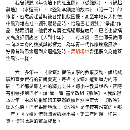
我曾親聽《年夜墻下的紅玉蘭》（從維熙）、《禍起
蕭墻》（水運憲）、《監犯李銅鐘的故事》（張一弓）的
作者，密意說起昔時被各類批駁困擾，甚至本地有人打德
律風到雜志社不讓刊爆發品時，恰是巴老瀏覽了“爭議”作
品，點頭頒發，他們才有勇氣挺過那些歲月。巴老也曾撰
文高度評價諶容《人到中年》……可以說，巴金師長教師
一向以本身的權威與影響力，為年青一代作家遮擋風沙，
好像昔時巴金遭到文壇進犯時，
舞蹈場地
魯迅撰文為他蓋
住風沙一樣。
六十多年來，《收獲》提倡文學的敘事反動、說話試
驗和審美實行的新銳變更，每逢《收獲》遭到壓力的時
辰，巴老都是雜志社的精力支柱。聽小林教員說過，昔時
有引導找到巴老，讓“管一管”甚至改組《收獲》。我記得
1987年，由於紙張和印工突然跌價且漲幅宏大，《收獲》
墮入危機，巴老果斷地說：《收獲》是年夜有盼望的。那
一年，《收獲》借錢購置紙張出書，第二年回還一切告
貸，博得此后的繁華成長。