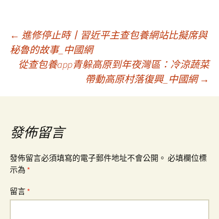
文
←
進修停止時丨習近平主查包養網站比擬席與
秘魯的故事_中國網
從查包養app青躲高原到年夜灣區：冷涼蔬菜
章
帶動高原村落復興_中國網
→
導
覽
發佈留言
發佈留言必須填寫的電子郵件地址不會公開。
必填欄位標
示為
*
留言
*