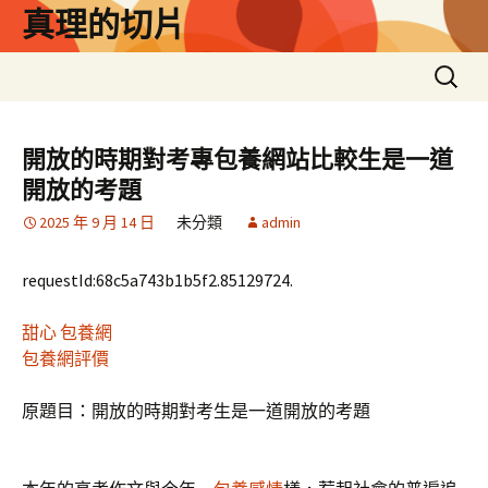
跳
真理的切片
至
主
搜
要
尋
內
關
容
鍵
開放的時期對考專包養網站比較生是一道
字:
開放的考題
2025 年 9 月 14 日
未分類
admin
requestId:68c5a743b1b5f2.85129724.
甜心
包養網
包養網評價
原題目：開放的時期對考生是一道開放的考題