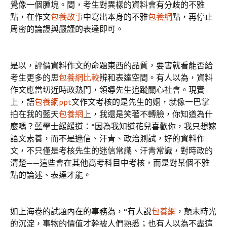
覺像一個腫塊。間，考生對異樣的資料會有分歧的不雅
點，在作文
包養故事
中寫出本身的不雅
包養網
點，再停止
周密的論證與嚴謹的表達即可。
是以，評價資料作文的命題東西的品質，要害就看能否給
考生更多的思
包養網比較
辨和表達空間。有人以為，資料
作文應當切近時政熱門，領導先生追蹤關心社會。現實
上，語
包養網ppt
文作文考核的是先生的姻，就像一巴掌
拍在我的藍天
包養網
上，我還是笑著不轉臉，你知道為什
麼嗎？藍學士緩緩道：“因為我知道花兒喜歡你，我只想嫁
語文素養，而不是迷信、汗青、政治測試，好的資料作
文，不只僅是考核先生的迷信常識、汗青常識，對時政的
清楚——這些會在其他高考科目中考核，而是對某個不雅
點的論述、表達才能。
如上海卷的試題內在的事務為，“有人說
包養網
，顛末時光
的沉淀，事物的價值才幹被人們熟悉；也有人以為不盡這