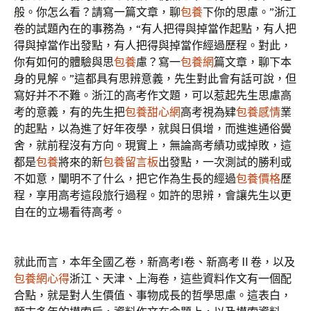
般。你怎么看？請寫一篇文章，聊
包養
下你的思慮。”浙江
卷的試題內在的事務為，“有人把得與掉當作起點，有人把
得與掉當作出發點，有人把得與掉當作經過歷程。對此，
你有如何的體驗與思
包養
慮？寫一
包養網
篇文章，聊下本
身的見解。”這都具有思辨意義，先生對此會有話可說，但
寫好并不不難。浙江的高考作文題，可以惹起先生思慮高
考的意義，有的先生把
包養甜心網
高考視為肄
包養感情
業
的起點，以為進了好年夜學，就與日俱增，而進進通俗黌
舍，就前程沒有方向。現實上，無論高考績功或掉敗，這
都是
包養
將來的新
包養留言板
出發點，一次測試的勝利或
不如意，闡明不了什么，把它作為生長的經過
包養價格
歷
程，享用高考這段旅行過程。如許的思辨，會讓先生以更
自在的立場看待高考。
就此而言，本年全國乙卷，新高考I卷、新高考Ⅱ卷，以及
包養網心得
浙江、天津、上海卷，這些資料作文有一個配
合點，就是對人生價值、事物成長的哲學思慮。這表白，