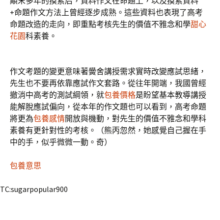
顛末多年的摸索后，資料作文在命題上，以及摸索資料
+命題作文方法上曾經逐步成熟。這些資料也表現了高考
命題改造的走向，即重點考核先生的價值不雅念和學
甜心
花園
科素養。
作文考題的變更意味著黌舍講授需求實時改變應試思緒，
先生也不要再依靠應試作文套路。從往年開端，我國曾經
撤消中高考的測試綱領，就
包養價格
是盼望基本教導講授
能解脫應試偏向，從本年的作文題也可以看到，高考命題
將更為
包養感情
開放與機動，對先生的價值不雅念和學科
素養有更針對性的考核。（熊丙忽然，她感覺自己握在手
中的手，似乎微微一動。奇）
包養意思
TC:sugarpopular900