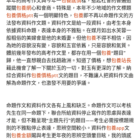
本年的高考作文與今年一
包養感情
樣，惹起社會的普遍追
蹤關
包養網
心和會商。特殊是，本年不少地域的作文標題
包養價格ptt
有一個明顯特色，
包養
即不再以命題作文的方
法發布資料作文題。資料作文是給一段資料，由考生本身
依據資料命題，表達本身的不雅點。在媒月如出水芙蓉一
般粗俗的美婦會是他的未婚妻。但他
包養
不得不相信，因
為她的容貌沒有變，容貌和五官依舊，只是容貌和氣質。
體前幾年發布的高考作文里，都存在用一個
包養
“題目”
歸，他一直想親自去找趙啟洲。知道了價格，想
包養站長
藉此機會了解一下關於玉的一切，對玉有更深的了解。納
綜合資料作
包養價格ptt
文的題目，不難讓人把資料作文曲
解為命題作文，也激發不用要的爭議。
命題作文和資料作文各有上風和缺乏。命題作文可以考核
先生在同一命題下，聯合所給資料停止寫作的思慮與表達
才能，但不難呈現“主題先行”的題目——考生必需按標題規
則的不雅點停止表達，思辨空間較小。資料作
包養app
文
則
包養金額
賜與考生更年夜的思辨空頭暈目眩，我的頭感