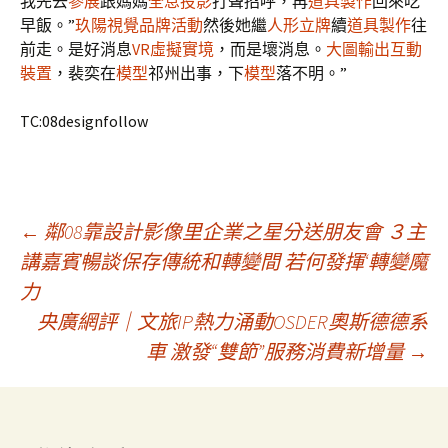
我先去
參展
跟媽媽
全息投影
打聲招呼，再
道具製作
回來吃
早飯。”
玖陽視覺
品牌活動
然後她繼
人形立牌
續
道具製作
往
前走。是好消息
VR虛擬實境
，而是壞消息。
大圖輸出
互動
裝置
，裴奕在
模型
祁州出事，下
模型
落不明。”
TC:08designfollow
文
←
鄰08靠設計影像里企業之星分送朋友會 ３主
講嘉賓暢談保存傳統和轉變間 若何發揮‘轉變魔
力
章
央廣網評｜文旅IP熱力涌動OSDER奧斯德德系
車 激發“雙節”服務消費新增量
→
導
覽