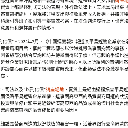
平易近營企業好處的相干報道時有呈現，這種違背公安部相
講座
法實質上都是逐利式司法的表現。外行政法律上，某地當局出臺
考察賞罰措施》，違規將非稅支出與征收單元收入掛鉤，并將非
鄉科級引導班子和引導干部績效考察。在涉企判決履行上，也有
肆意履行和選擇履行的情形。
刑化債”。2024年2月，《中國運營報》報道某平易近營企業家在
程等當局項目后，催討工程款卻被以涉嫌挑釁滋事而拘留的事務
雖因省級部分結合查詢拜訪并傳遞而得以了債，但惹起的爭議也
近營企業對處所當局“以刑化債”的擔心。以上所羅列的事例固
會追蹤關心而得以被下級機關實時改正，但此類做法不免激發平
憂慮。
、司法以及“以刑化債”
講座場地
，實質上是經由過程損害平易近
進而侵略平易近營企業產權，這事關高東西的品質營商周遭的狀
濟投資興業停止和平易近營經濟高東西的品質成長的傑出社會言
近營經濟高東西的品質成長的重要原因。
權維護是營商周遭的狀況扶植的要害一環，活著界銀行營商周遭