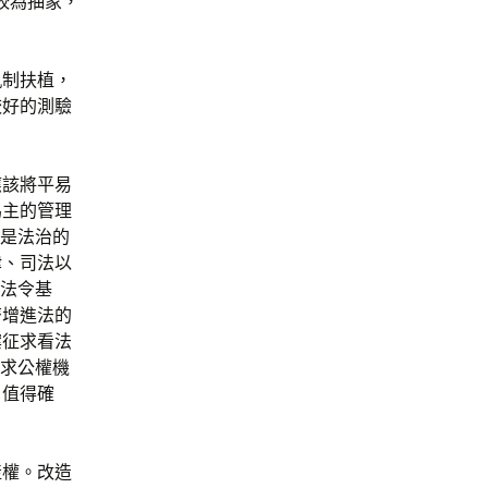
較為抽象，
軌制扶植，
較好的測驗
。
應該將平易
為主的管理
可是法治的
律、司法以
了法令基
濟增進法的
案征求看法
請求公權機
，值得確
產權。改造