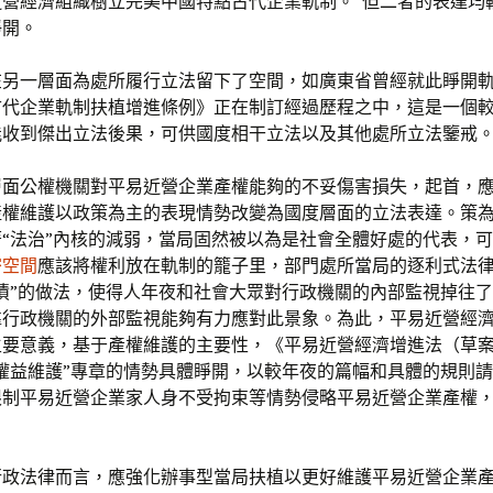
近營經濟組織樹立完美中國特點古代企業軌制。”但二者的表達均
睜開。
在另一層面為處所履行立法留下了空間，如廣東省曾經就此睜開
古代企業軌制扶植增進條例》正在制訂經過歷程之中，這是一個
能收到傑出立法後果，可供國度相干立法以及其他處所立法鑒戒
層面公權機關對平易近營企業產權能夠的不妥傷害損失，起首，
產權維護以政策為主的表現情勢改變為國度層面的立法表達。策
“法治”內核的減弱，當局固然被以為是社會全體好處的代表，
密空間
應該將權利放在軌制的籠子里，部門處所當局的逐利式法
債”的做法，使得人年夜和社會大眾對行政機關的內部監視掉往
靠行政機關的外部監視能夠有力應對此景象。為此，平易近營經
主要意義，基于產權維護的主要性，《平易近營經濟增進法（草
權益維護”專章的情勢具體睜開，以較年夜的篇幅和具體的規則
限制平易近營企業家人身不受拘束等情勢侵略平易近營企業產權
行政法律而言，應強化辦事型當局扶植以更好維護平易近營企業