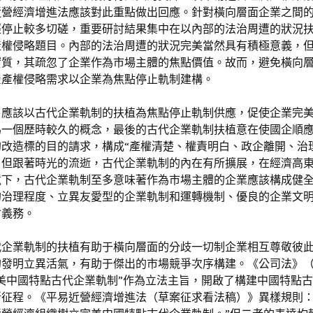
近營經濟增進法應該對此重點做出回應。針對橫向層面企業之間
經停止較多切磋，重要研討結果集中在以內部的法治周遭的狀況
產權侵略題目。內部的法治周遭的狀況完美當然具有積極意義，
實質，其疏忽了企業作為市場主體的焦點價值。故而，避免橫向
屋
產權侵略需求以企業為焦點停止軌制建構。
，應該以古代企業軌制的扶植為焦點停止軌制供應，促使企業完
為一個歷時較久的概念，最後的古代企業軌制扶植意在使國企順
改造標的目的請求，構成“產權清楚、權責明白、政企離開、治
，但跟著時光的流逝，古代企業軌制的內在有所擴展，在經濟高
境下，古代企業軌制至多意味著作為市場主體的企業應該構成健
的治理程度、立異友愛型的企業軌制和運轉機制、優良的企業文
會義務。
代企業軌制的扶植有助于橫向層面的分歧一切制企業相互尊敬彼
發明立異活氣，有助于傑出的市場競爭次序構建。《公司法》（2
美中國特點古代企業軌制”作為立法主旨，開啟了構建中國特點
新征程。《平易近營經濟增進法（草案征求看法稿）》異樣規則：