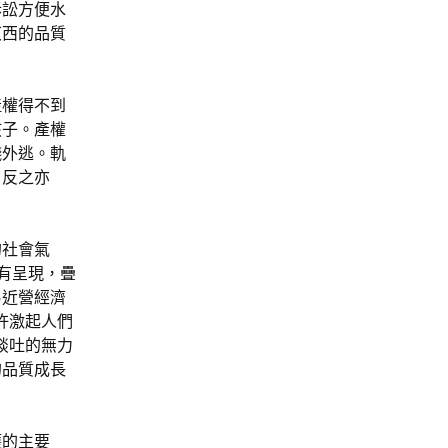
訴訟方便水
東西的品質
產權得不到
孩子。產權
錢外逃。軌
，反之亦
的社會氣
時有呈現，疊
易近營經濟
許激起人們
談吐的無力
的品質成長
護的主要