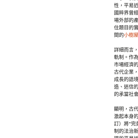
性，平易
國粹界曾
場外部的
住題目的
間的
小樹
詳細而言
軌制。作
市場經濟的
古代企業
成長的語
造、迷信
的承當社
顯明，古
激起本身的
訂）將“完
制的法治