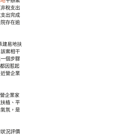
場地
干辦案
《非稅支出
稅支出完成
法院存在逾
承建易地扶
，該案相干
進一個步驟
然都因惹起
易近營企業
營企業家
況扶植、平
論氣氛，是
的狀況評價