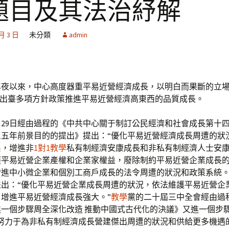
題目及其法治紓解
 月 3 日
未分類
admin
年夜以來，中心高度器重平易近營經濟成長，以明白而果斷的立
n層面出臺多項方針政策推進平易近營經濟高東西的品質成長。
10月29日經由過程的《中共中心關于制訂公民經濟和社會成長第十
三五年前景目的的提出》提出：“優化平易近營經濟成長周遭的狀
系，增進非
1對1教學
私有制經濟安康成長和非私有制經濟人士安
護平易近營企業產權和企業家權益，廢除制約平易近營企業成長
增進中小微企業和個別工商戶成長的法令周遭的狀況和政策系統。
提出：“優化平易近營企業成長周遭的狀況，依法維護平易近營企
增進平易近營經濟成長強大。”
教學
黨的二十屆三中全會經由過
進一個步驟周全深化改造 推動中國式古代化的決議》又進一個步
持努力于為非私有制經濟成長營建傑出周遭的狀況和供給更多機遇