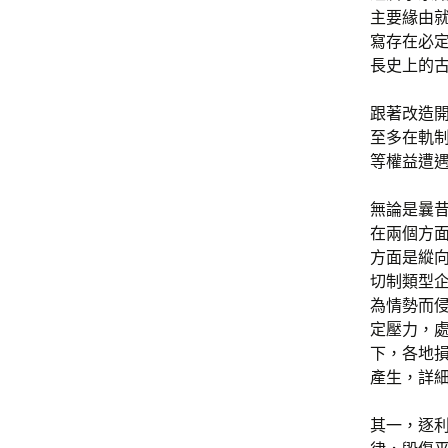
主要緣由
寫存在必
長史上的
跟著改造
至多在軌
等權益遭
無論是曩
在兩個方
方面是縱
切制類型
為情勢而
定壓力，
下，各地
產生，詳
其一，逐