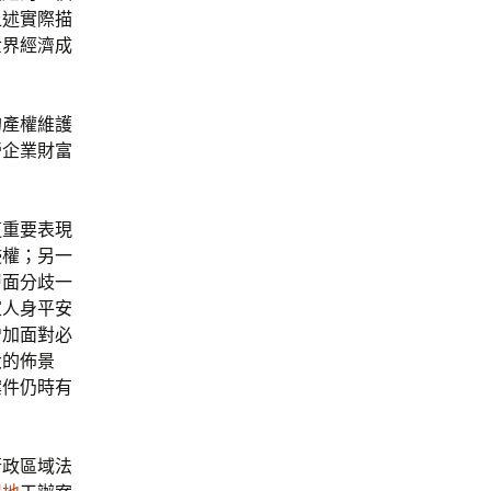
上述實際描
世界經濟成
的產權維護
營企業財富
這重要表現
侵權；另一
層面分歧一
家人身平安
增加面對必
大的佈景
案件仍時有
行政區域法