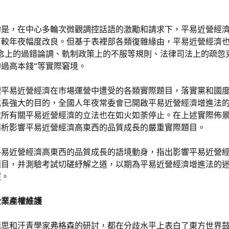
的是，在中心多輪次微觀調控話語的激勵和請求下，平易近營經
有較年夜幅度改良。但基于表裡部各類復雜緣由，平易近營經濟
雅念上的過錯論調、軌制政策上的不服等規則、法律司法上的疏忽
過高本錢”等實際窘境。
理平易近營經濟在市場運營中遭受的各類實際題目，落實黨和國
成長強大的目的，全國人年夜常委會已開啟平易近營經濟增進法
處所有關平易近營經濟的立法也在如火如荼停止。在上述實際佈
剖析影響平易近營經濟高東西的品質成長的嚴重實際題目。
平易近營經濟高東西的品質成長的語境動身，指出影響平易近營
題目，并測驗考試切磋紓解之道，以期為平易近營經濟增進法的
照。
企業產權維護
諾思和汗青學家弗格森的研討，都在分歧水平上表白了東方世界