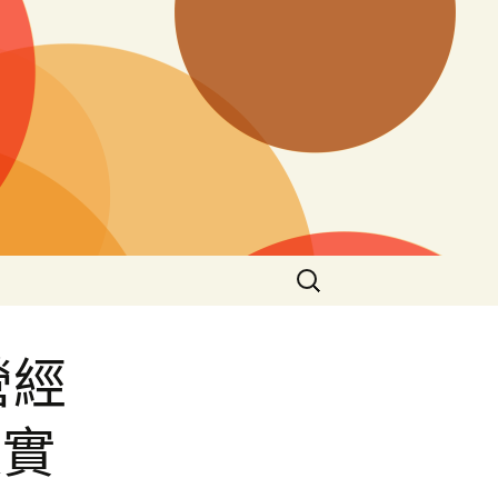
搜
尋
關
鍵
營經
字:
夜實