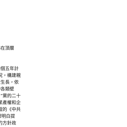
場在頂層
四個五年計
況，構建親
康生長，依
的各類壁
”黨的二十
業產權和企
程的《中共
驟明白提
的方針政