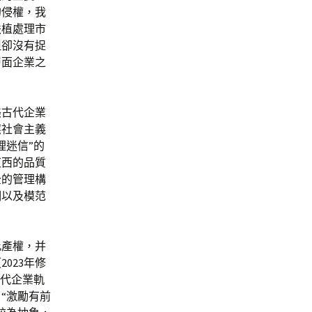
的侵權，我
扶植處理市
但卻沒有捉
層面企業之
美古代企業
應社會主義
理迷信”的
東西的品質
全的管理構
明以及模范
此產權，并
023年修
古代企業軌
“激勵有前