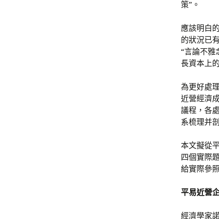
策”。
應該明白
的狀況已
“言論不
長資本上的
為更好處
近營經濟
議程，各
系梳理并
本文擬從
四個實際
給實際參
平易近營
經濟學家