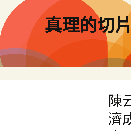
跳
至
主
真理的切
要
內
容
陳
濟