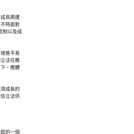
濟成長周遭
也不時面對
克制以及成
度增進平易
的立法任務
景下，應體
經濟成長的
迷信立法供
鼓起的一個