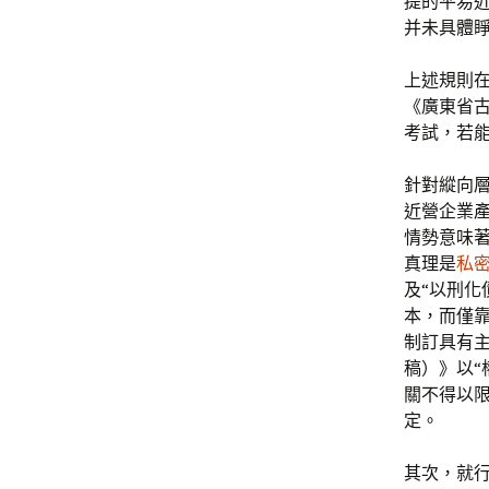
提的平易
并未具體
上述規則
《廣東省
考試，若
針對縱向
近營企業
情勢意味著
真理是
私
及“以刑化
本，而僅
制訂具有
稿）》以“
關不得以
定。
其次，就