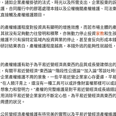
中，諸如企業產權掛號的法式、時光以及所需支出，企業股東的
維護，合同履行中的膠葛處理本錢以及公權機關產權維護、司法
或直接觸及產權維護題目。
高的產權維護程度對投資具有顯明的增進效應，而若市場主體的
，其就沒有足夠動力往發明和積聚，亦無動力停止投資
家教
和生
整維護不只有損特定區域內投資興業的停止，甚至會反向形成本
的研討結果表白，產權維護程度越高，本錢外逃的能夠性就越低
整的產權維護有助于為平易近營經濟高東西的品質成長營建傑出
，有關平易近營經濟“東西論”“階段性公道論”“加入論”等談吐
營企業產權維護不周的景象，一些平易近營企業家心存憂慮，平
。“在人類汗青上，還沒有一種工具可以或許像財富權那樣可以或
、想象力和發明力。”產權的完整維護是對平易近營經濟成長過錯
有用消除平易近營企業家的不斷定心態，為平易近營經濟高東西
的周遭的狀況。
我公民營經濟產權維護有待完美的實際以及平易近營經濟產權維