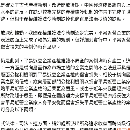
就是確立了古代產權軌制。改造開放後期，中國經濟成長趨向與
定水平的背反，在缺少較為完整的產權維護軌制的佈景下完成了
古跡，但相干產權維護法令軌制缺掉也簡直是法治扶植的缺點。
開放深刻推動，我國產權維護法令軌制逐步完美，平易近營企業
制表達層面上完成了較為完整的規則，但詳細到實行中，平易近
遇傷害損失的事例仍時有呈現。
昔仍是此刻，平易近營企業產權維護不周全的案例均時有產生，
面：一方面是橫向層面作為市場主體的企業之間的不合法競爭與
向層面公權利機關對平易近營企業產權的傷害損失。相較于橫向
企業之間的侵權，縱向層面部門公權利機關以損害平易近營企業
侵略平易近營企業產權的后果更為嚴重。或由于近年來我國經濟
處所財務趨于嚴重，即便是在國度鼎力支撐平易近營經濟成長強
損害平易近營企業家人身平安從而傷害損失平易近營企業產權的
細可分為以下兩類。
利式法律、司法。這方面，諸如處所派出所為追求收益而跨省級