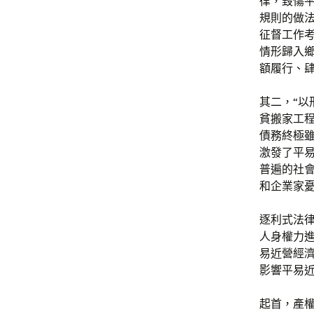
律，毀傷
規則的做
征督工作
情形歸入
額履行、
其二，“以
貧搬家工
債務終極
激發了平易
普遍的社
和企業家
逐利式法律
人身權力
易近營經
影響平易
起首，產