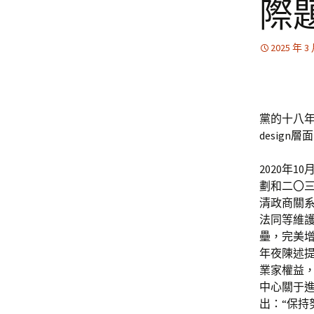
際
2025 年 3
黨的十八
desig
2020年
劃和二〇
清政商關
法同等維
壘，完美
年夜陳述
業家權益，
中心關于
出：“保