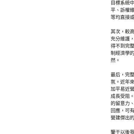
目標系統
平、訴權
等均直接
其次，較
充分維護
得不到完
制經濟學
然。
最后，完
氛。近年來
加平易近
成長受阻
的留意力
回應，可
營建傑出
鑒于以後