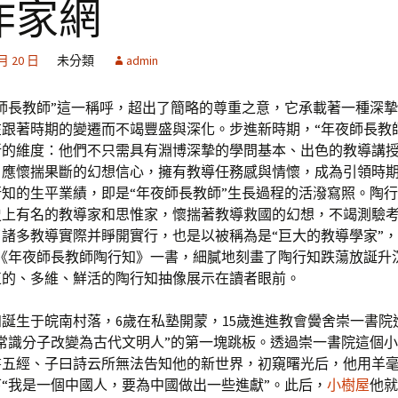
作家網
 月 20 日
未分類
admin
夜師長教師”這一稱呼，超出了簡略的尊重之意，它承載著一種深
跟著時期的變遷而不竭豐盛與深化。步進新時期，“年夜師長教
新的維度：他們不只需具有淵博深摯的學問基本、出色的教導講
，應懷揣果斷的幻想信心，擁有教導任務感與情懷，成為引領時
知的生平業績，即是“年夜師長教師”生長過程的活潑寫照。陶
史上有名的教導家和思惟家，懷揣著教導救國的幻想，不竭測驗
諸多教導實際并睜開實行，也是以被稱為是“巨大的教導學家”，
。《年夜師長教師陶行知》一書，細膩地刻畫了陶行知跌蕩放誕升
正的、多維、鮮活的陶行知抽像展示在讀者眼前。
知誕生于皖南村落，6歲在私塾開蒙，15歲進進教會黌舍崇一書院
常識分子改變為古代文明人”的第一塊跳板。透過崇一書院這個
書五經、子曰詩云所無法告知他的新世界，初窺曙光后，他用羊
“我是一個中國人，要為中國做出一些進獻”。此后，
小樹屋
他就