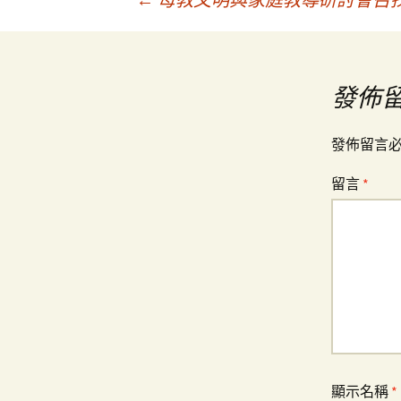
文
章
發佈
導
發佈留言
覽
留言
*
顯示名稱
*