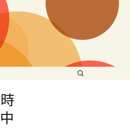
搜
尋
關
鍵
新時
字:
–中