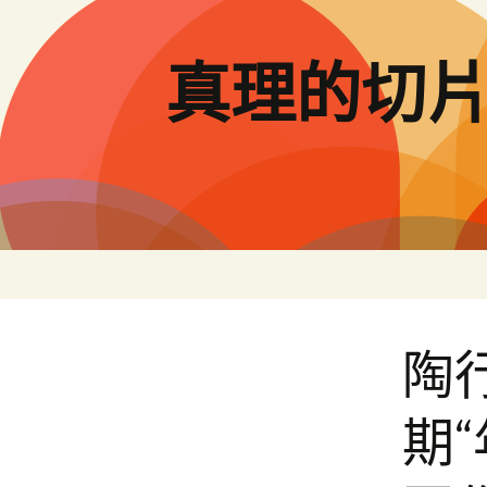
跳
至
主
真理的切
要
內
容
陶
期