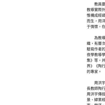
教員要
教導實際
惟構成經
而生，用洋
于情懷，
為教
織，有層
驗寫作者
夜學教導
集》等，
界》《陶
的專家。
周洪
長教師陶
周洪宇傳
景、肄業