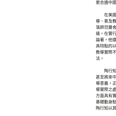
索合適中
在美
導、普及
落師范黌
遠。在實
論著。他
具特點的以
教導實際
法。
陶行
甚至將來
導意義。
導實際之
方面具有
基礎動身
陶行知以