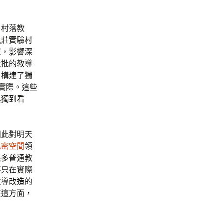
、村落教
曉莊實驗村
眾，影響深
大批的教導
，構建了獨
導實際。這些
與獨到看
因此對明天
私密空間
領
很多普通教
不只在實際
教導改造的
在這方面，