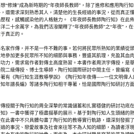
想“修煉”成為新時期的“年夜師長教師”，除了進修和應用陶行
外，還需求深刻熟悉其人，清楚他的生長經過的事況，從而真正
過歷程，感觸感染他的人格魅力。《年夜師長教師陶行知》在此
洋二十余萬字，為我們活潑闡釋了“年夜師長教師”之“年夜”，
在于真正的。
導名家作傳，并不是一件不難的事。若何將民眾所熟知的業績從
次地參加更多民眾所不知的細節與事務，豐盛其肌理，充盈其血
的功力，需求寫作者對傳主高度熟習。本書作者周洪宇傳授，是
學院二級傳授、博士生導師，陶行知國際研討中間主任，曾編寫
并著有《陶行知生涯教導學說》《陶行知年夜傳——一位文明偉人
行知年譜長編》等諸多陶行知相干專著，恰是國際陶行知研討方
宇傳授關于陶行知的周全深摯的常識儲蓄和扎實穩健的研討功底
行知》一書中獲得了極盡描摹的展示。基于對陶行知人生頭緒的
授在此書中不只具體勾畫了陶行知的教導實行軌跡，還深刻發掘
經過的事況、戀愛故事及社會來往等不為人知的細節，為讀者浮