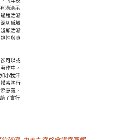
物，《年夜
沒有涓滴呆
由過程活潑
，深切感觸
以淺顯活潑
興趣性與真
者卻可以或
的著作中，
行知小我汗
來摸索陶行
實際意義，
供給了實行
的秘密_中去九宮格會議室國網
→