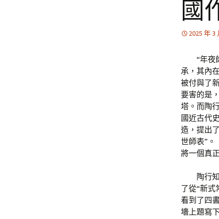
國
2025 年 3
“年
承，其內在
被付與了
要害的是
塔。而陶行
國近古代
造，提出了
世師表”
將一個真
陶行
了從“新式
看到了四
墻上題寫下