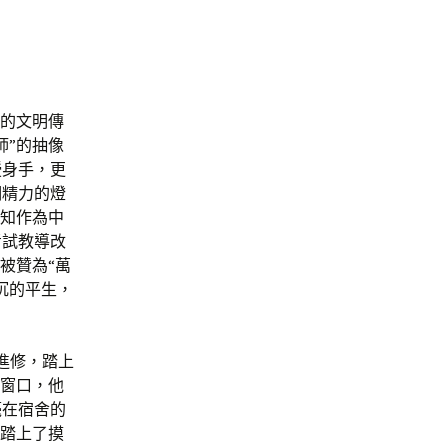
摯的文明傳
師”的抽像
授身手，更
期精力的燈
行知作為中
考試教導改
被贊為“萬
沉的平生，
進修，踏上
小窗口，他
毫在宿舍的
踏上了摸