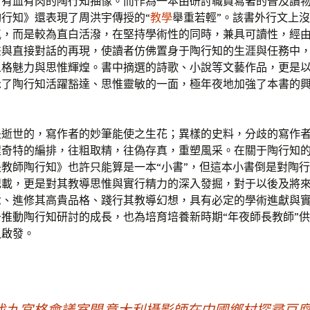
、有血有肉的陶行知抽像。而作為一本由研討職員寫著的普及讀
行知》還表現了周洪宇傳授的“
教學
舉重若輕”。該書外行文上
氣，而是較為直白活潑，在堅持學術性的同時，兼具可讀性，經
畫與直接對話的再現，使讀者仿佛置身于陶行知的生涯與任務中
人格魅力與思惟輝煌。書中摘選的詩歌、小說等文藝作品，更是
示了陶行知活躍豁達、思惟靈敏的一面，極年夜地加強了本書的
是逝世的，寫作者的妙筆能使之生花；異樣的史料，分歧的寫作
程奇特的編排，往粗取精，往偽存真，重塑風采。在關于陶行知
教師陶行知》也許只能算是一本“小書”，但這本小書倒是對陶
記載，更是對其教導思惟與實行精力的深入發掘，對于以後及將
念、進修其高貴品格、踐行其教導幻想，具有必定的學術進獻與
推動陶行知研討的成長，也為培育培養新時期“年夜師長教師”
入啟發。
找九宮格會議室開
意大利攝影師在中國鄉村探尋豆腐