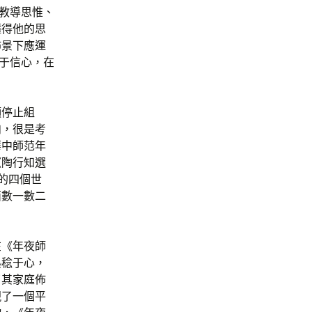
知教導思惟、
懂得他的思
佈景下應運
在于信心，在
頭停止組
肉，很是考
華中師范年
《陶行知選
的四個世
面數一數二
在《年夜師
熟稔于心，
了其家庭佈
現了一個平