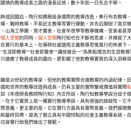
國國情的教導成長之路的漫長征途，數十年如一日矢志不移。
國粹成回國后，陶行知積極投身國際的教導改造，奉行布衣教導
教導、戰時教導、平易近主教導等實行運動，并先后開辦了南京
舍、山海工學團、育才黌舍、社會年夜學等教導機構，受害者甚
行
個人空間
的同時，
個人空間
陶行知也在不斷地思慮，并撰寫了
還在實行的基本上，在導師杜威適用主義教導思惟風行的佈景下
“生涯即教導”“社會即黌舍”“講授做合一”為焦點理念的生涯教
不只適應了教導成長的趨向，更彰顯了他對教導實質的深入洞察
知雖是20世紀的教導家，但他的教導實際合適教導的內涵紀律，
中國和世界的教導改造與成長，仍有主要的實際鑒戒價值與實際
正如《年夜師長教師陶行知》內文所說，陶行知教導學說分歧于
處，在于它實質上是一種實行教導學說，具有很強的操縱性。它
實際意義，更主要的是，它在實行方面具有實際意義。我們展開
點和最終目標，是為了樹立具有中國特點的社會主義教導系統，
其切身實行給我們做出了模範。