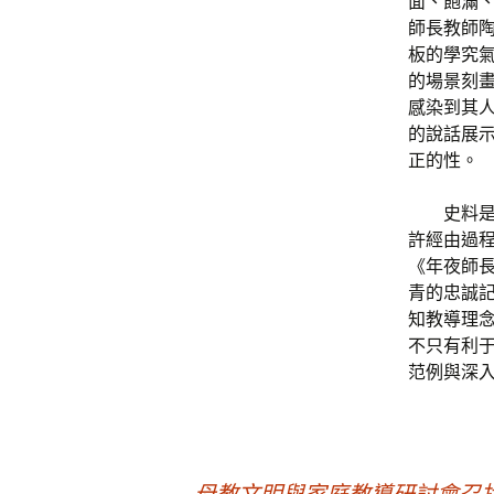
面、飽滿
師長教師陶
板的學究
的場景刻
感染到其
的說話展
正的性。
史料
許經由過
《年夜師長
青的忠誠
知教導理
不只有利于
范例與深
←
母教文明與家庭教導研討會召