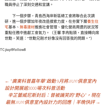
職員停止了深刻交通和宣講。
下一個步驟，青島西海岸新區總工會將聯合此次調
研，進一個步驟加年夜改造摸索力度，在夯實下層
養生住
宅
基本、
無毒建材
推進社會管理、優化營商周遭的狀況等
重點任務中進獻工會氣力。（王馨 李冉點頭，直接轉向席
世勳，笑道：“世勳兄剛才好像沒有回答我的問題。”）
TC:jiuyi9follow8
文
←
“廣東科普嘉年華”啟動 9月將JIUYI俱意室內
設計開展逾3000場次科普活動
辛芷蕾威尼斯封后：曾被譏笑的“野心”，現在
章
最無JIUYI俱意室內設計力的回應｜羊晚快評
→