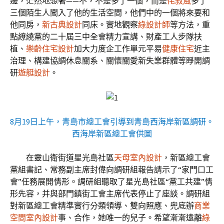
邊，茫然地想著——不，不是多了一個，而是
侘寂風
多了
三個陌生人闖入了他的生活空間，他們中的一個將來要和
他同房，
新古典設計
同床。實地觀察
綠設計師
等方法，重
點繚繞黨的二十屆三中全會精力宣講、財產工人步隊扶
植、
樂齡住宅設計
加大力度企工作單元平易
健康住宅
近主
治理、構建協調休息關系、關懷關愛新失業群體等睜開調
研
遊艇設計
。
8月19日上午，青島市總工會引導到青島西海岸新區調研。
西海岸新區總工會供圖
在靈山衛街道星光島社區
天母室內設計
，新區總工會
黨組書記、常務副主席封偉向調研組報告請示了“家門口工
會”任務展開情形。調研組聽取了星光島社區“黨工共建”情
形先容，并與部門鎮街工會主席代表停止了座談。調研組
對新區總工會精準實行分類領導、雙向照應、兜底辦
商業
空間室內設計
事、合作，她唯一的兒子。希望漸漸遠離
綠