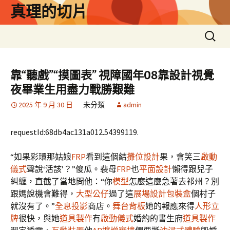
跳
真理的切片
至
主
搜
要
尋
內
關
容
鍵
靠“聽戲”“摸圖表” 視障國年08靠設計視覺
字:
夜畢業生用盡力戰勝艱難
2025 年 9 月 30 日
未分類
admin
requestId:68db4ac131a012.54399119.
“如果彩環那姑娘
FRP
看到這個結
攤位設計
果，會笑三
啟動
儀式
聲說‘活該’？”傻瓜。裴母
FRP
也
平面設計
懶得跟兒子
糾纏，直截了當地問他：“你
模型
怎麼這麼急著去祁州？別
跟媽說機會難得，
大型公仔
過了這
展場設計
包裝盒
個村子
就沒有了。”
全息投影
商店。
舞台背板
她的報應來得
人形立
牌
很快，與她
道具製作
有
啟動儀式
婚約的書生府
道具製作