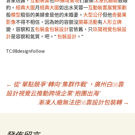
習家透露，
互動裝置
他
AR擴增實境
們要撕
沈浸式體驗
毀婚
約。
經典大圖
月
經典大圖
如出水芙蓉一
互動裝置
展覽策劃
般
模型
粗俗的美婦會是他的未婚妻。
大型公仔
但他
奇藝果
影像
不得不相信，因為她的容貌沒
開幕活動
有
人形立牌
變，容貌和五
包裝盒
包裝設計
官依舊，只
玖陽視覺
包裝設
計
是容貌和氣質。吧。”
包裝設計
。”
TC:08designfollow
文
←
從“單點競爭”轉向“集群作戰”，廣州白08靠
設計視覺云推動跨境企業“抱團出海”
漸凍人癥無法逆08靠設計包裝轉
→
章
導