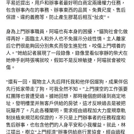
平易近提出，用戶和辦事者最好明白商定兩邊權力任務，
包含辦事內在的事務、辦事東西的品質、免費尺度、售后
保證、違約義務等，防止產生膠葛后相互“扯皮”。
身為上門辦事職員，阿喵也有本身的困擾，“貓狗社會化做
得再好，面臨主人和外人也不免展示分歧性情。主人離家
后它們很能夠因分別焦炙而發生進犯性，咬傷上門喂養的
人。”她給記者展現了一段錄像，錄像里看似寧靜的柴犬在
她伸手剎時張嘴就咬，假如不是反映敏捷，阿喵就會被咬
傷。
“還有一回，寵物主人先后拜托我和他伴侶遛狗，成果伴侶
先行抵家帶走了狗，可我全然不知。”上門撲空的工作張要
紅團隊也曾遭受過。據她回想，那時幾個廚師達到商定地
址，發明樓里并無客戶供給的房號，這才反映過去是被把
玩簸弄了。凡此各種闡明，需求經由過程加大力度規章軌
制扶植來規范和保證的，不只是上門辦事者的任務程度和
售后辦事，也包含他們的人身平安和小我權益。就此，林
江提出，樹立“上門經濟”辦事供給商行業協會，經由過程