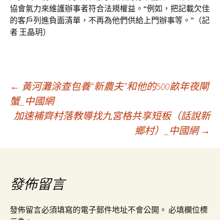
協會氣力來維護辦事者符合法規權益。“例如，把記載欠佳
的客戶列進負面清單，不再為他們供給上門辦事等。”（記
者 王晶玥）
文
←
黃河灘涂查包養“新農夫”和他的500畝年夜閘
蟹_中國網
加速補齊村落教導找九宮格共享短板（話說新
章
鄉村）_中國網
→
導
覽
發佈留言
發佈留言必須填寫的電子郵件地址不會公開。
必填欄位標