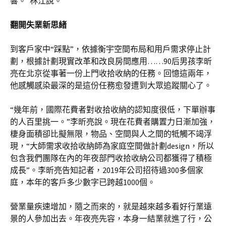
響。”林江說。
翻開失業新思緒
到客戶家中“踩點”，依據衡宇空間布局和用戶需求停止計
劃，根據計劃現實改革和改良房間應用……90后男孩李昕
亮在北京從事著一份上門收拾收納的任務。回憶這兩年，
他感觸感染最深的是這份任務愈發遭到大眾追蹤關心了。
“幾年前，國際花費者對收拾收納的認知度很低，下單辦事
的人百里挑一。”李昕亮說。現在花費者購置力日漸加強，
棲身面積卻比擬無限，物品、空間與人之間的牴觸不竭浮
現，“大師需求收拾收納師為家庭空間做計劃design，所以
包含我們團隊在內的年夜部門收拾收納公司都獲得了積極
成長”。李昕亮告知記者，2019年公司招待過300多個家
庭，本年的客戶多少數字已跨越1000個。
營業量疾速增加，隨之而來的，就是越來越多看好行業遠
景的人參加出去。年夜亮先容，本身一結業就進了行，公