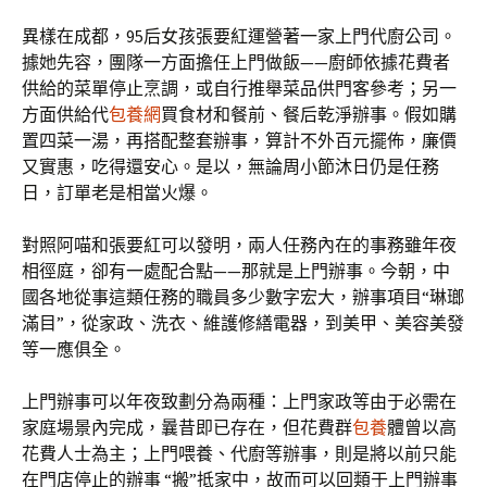
異樣在成都，95后女孩張要紅運營著一家上門代廚公司。
據她先容，團隊一方面擔任上門做飯——廚師依據花費者
供給的菜單停止烹調，或自行推舉菜品供門客參考；另一
方面供給代
包養網
買食材和餐前、餐后乾淨辦事。假如購
置四菜一湯，再搭配整套辦事，算計不外百元擺佈，廉價
又實惠，吃得還安心。是以，無論周小節沐日仍是任務
日，訂單老是相當火爆。
對照阿喵和張要紅可以發明，兩人任務內在的事務雖年夜
相徑庭，卻有一處配合點——那就是上門辦事。今朝，中
國各地從事這類任務的職員多少數字宏大，辦事項目“琳瑯
滿目”，從家政、洗衣、維護修繕電器，到美甲、美容美發
等一應俱全。
上門辦事可以年夜致劃分為兩種：上門家政等由于必需在
家庭場景內完成，曩昔即已存在，但花費群
包養
體曾以高
花費人士為主；上門喂養、代廚等辦事，則是將以前只能
在門店停止的辦事 “搬”抵家中，故而可以回類于上門辦事