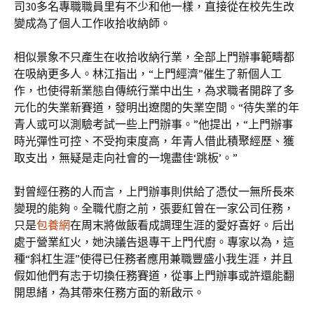
司30多名專職職員里有不少和他一樣，直接從在校先生改
變成為了個人工作收拾收納師。
相似景象不只產生在收拾收納行業，全部上門辦事範疇都
在吸納更多人。林江指出，“上門經濟”催生了新個人工
作，也使得新業態自傳統行業中出生，為求職者開辟了多
元化的失業新賽道，發明出遼闊的失業空間。“待失業的年
青人或可以測驗考試一些上門辦事。”他提出，“上門辦事
時光彈性可控、不受拘束度高，年青人借此積聚經歷、獲
取支出，無疑是走向社會的一塊盡佳‘跳板’。”
對曾經任務的人而言，上門辦事則供給了憑仗一無所長來
變現的能夠。全職代廚之前，張要紅曾在一家公司任務，
只是
包養網
在周末將做飯看成調理生涯的愛好喜好。后出
處于營業紅火，她決議告退專干上門代廚。專家以為，這
種“斜杠生涯”使得已任務者應用兼職豐盛小我生涯，并且
假如他們有志于切換任務賽道，從事上門辦事或許還能翻
開思緒，為其帶來任務方面的新啟示。