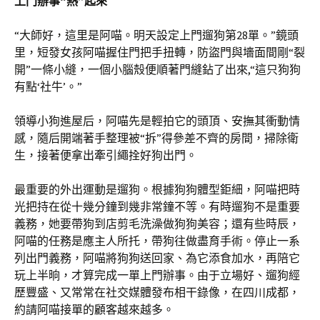
上門辦事“熱”起來
“大師好，這里是阿喵。明天設定上門遛狗第28單。”鏡頭
里，短發女孩阿喵握住門把手扭轉，防盜門與墻面間剛“裂
開”一條小縫，一個小腦殼便順著門縫鉆了出來,“這只狗狗
有點‘社牛’。”
領導小狗進屋后，阿喵先是輕拍它的頭頂、安撫其衝動情
感，隨后開端著手整理被“拆”得參差不齊的房間，掃除衛
生，接著便拿出牽引繩拴好狗出門。
最重要的外出運動是遛狗。根據狗狗體型鉅細，阿喵把時
光把持在從十幾分鐘到幾非常鐘不等。有時遛狗不是重要
義務，她要帶狗到店剪毛洗澡做狗狗美容；還有些時辰，
阿喵的任務是應主人所托，帶狗往做盡育手術。停止一系
列出門義務，阿喵將狗狗送回家、為它添食加水，再陪它
玩上半晌，才算完成一單上門辦事。由于立場好、遛狗經
歷豐盛、又常常在社交媒體發布相干錄像，在四川成都，
約請阿喵接單的顧客越來越多。