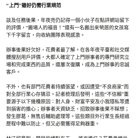
“上門”雖好仍需行業規范
談及任務後果，年夜亮仍記得一個小伙子在點評網站留下
的評價，“搬場人的福音！”還有一名搬出來煢居的女孩寫
下千字留言，向收納團隊表現感激。
辦事後果好欠好，花費者最了解。在各年夜平臺和社交媒
體搜刮用戶評價，大都人確定了上門辦事者的專門研究立
場和完成東西的品質，還屢次復購，成為上門辦事的忠誠
客戶。
不外，也有部門花費者持續張望，或因遭受“不良商家”而
對全部行業心存猜忌。記者梳理后發明，這些“不信賴”重
要源于以下幾種原因：對人身、財富平安及小我隱私等遭
到損害的擔心；辦事者天資缺乏，招致辦事後果不睬想；
發生膠葛，無售后輔助處理等。這些題目外行業生長經過
歷程中難以防止，但又必需獲得足夠器重。