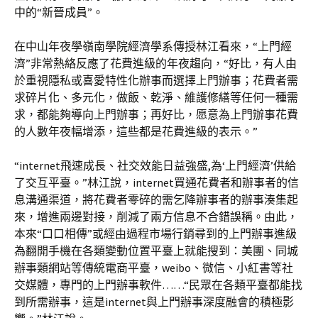
中的“新晉成員”。
在中山年夜學嶺南學院經濟學系傳授林江看來，“上門經
濟”非常熱絡反應了花費進級的年夜趨向，“好比，有人由
於重視隱私或喜愛特性化辦事而選擇上門辦事；花費者需
求碎片化、多元化，做飯、乾淨、維護修繕等任何一種需
求，都能夠導向上門辦事；再好比，愿意為上門辦事花費
的人數年夜幅增添，這些都是花費進級的表示。”
“internet飛速成長、社交效能日益強盛,為‘上門經濟’供給
了交互平臺。”林江說，internet買通花費者和辦事者的信
息溝通渠道，將花費者零碎的需乞降辦事者的辦事湊集起
來，增進兩邊對接，削減了兩方信息不合錯誤稱。由此，
本來“口口相傳”或經由過程市場行銷尋到的上門辦事進級
為翻開手機在各類變動位置平臺上就能搜到：美團、同城
辦事類網站等傳統電商平臺，weibo、微信、小紅書等社
交媒體，專門的上門辦事軟件……“民眾在各類平臺都能找
到所需辦事，這是internet與上門辦事深度融會的積極影