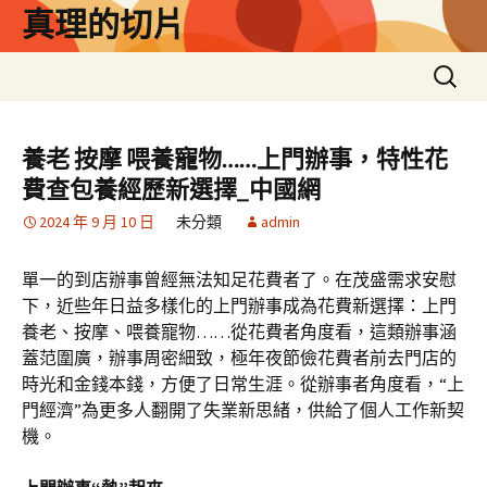
跳
真理的切片
至
主
搜
要
尋
內
關
容
鍵
養老 按摩 喂養寵物……上門辦事，特性花
字:
費查包養經歷新選擇_中國網
2024 年 9 月 10 日
未分類
admin
單一的到店辦事曾經無法知足花費者了。在茂盛需求安慰
下，近些年日益多樣化的上門辦事成為花費新選擇：上門
養老、按摩、喂養寵物……從花費者角度看，這類辦事涵
蓋范圍廣，辦事周密細致，極年夜節儉花費者前去門店的
時光和金錢本錢，方便了日常生涯。從辦事者角度看，“上
門經濟”為更多人翻開了失業新思緒，供給了個人工作新契
機。