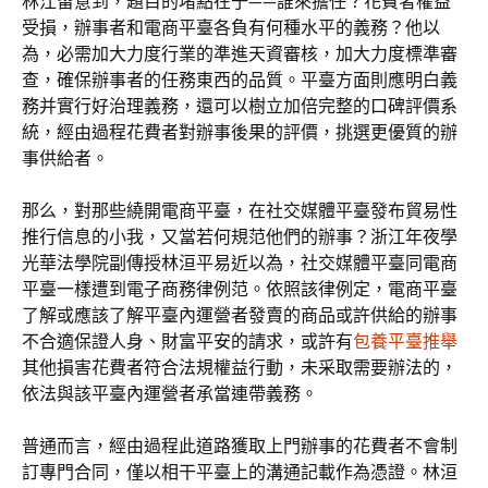
林江留意到，題目的堵點在于——誰來擔任？花費者權益
受損，辦事者和電商平臺各負有何種水平的義務？他以
為，必需加大力度行業的準進天資審核，加大力度標準審
查，確保辦事者的任務東西的品質。平臺方面則應明白義
務并實行好治理義務，還可以樹立加倍完整的口碑評價系
統，經由過程花費者對辦事後果的評價，挑選更優質的辦
事供給者。
那么，對那些繞開電商平臺，在社交媒體平臺發布貿易性
推行信息的小我，又當若何規范他們的辦事？浙江年夜學
光華法學院副傳授林洹平易近以為，社交媒體平臺同電商
平臺一樣遭到電子商務律例范。依照該律例定，電商平臺
了解或應該了解平臺內運營者發賣的商品或許供給的辦事
不合適保證人身、財富平安的請求，或許有
包養平臺推舉
其他損害花費者符合法規權益行動，未采取需要辦法的，
依法與該平臺內運營者承當連帶義務。
普通而言，經由過程此道路獲取上門辦事的花費者不會制
訂專門合同，僅以相干平臺上的溝通記載作為憑證。林洹