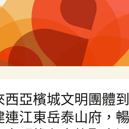
片
來西亞檳城文明團體
建連江東岳泰山府，