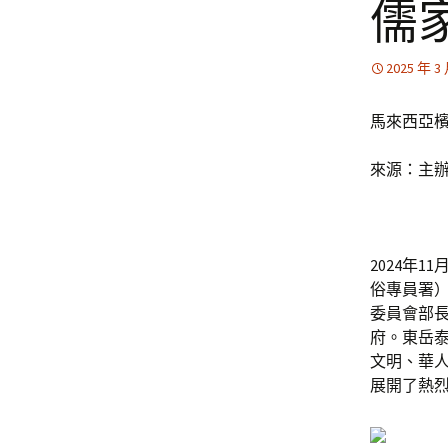
儒
2025 年 3
馬來西亞
來源：主
2024年
俗專員署
委員會部
府。東岳
文明、華
展開了熱