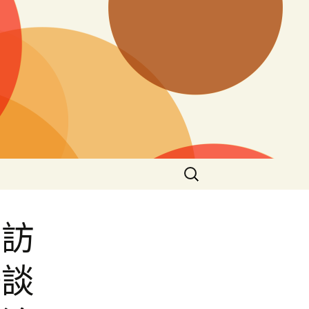
搜
尋
關
鍵
到訪
字:
暢談