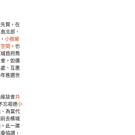
憶先賢，在
蘇島北部、
一，
小樹屋
享空間
，也
檳城首府喬
社會，如儒
共處、互惠
08年進選世
通座談會
共
不忘祖德
小
統、為當代
劃前去檳城
通。此一建
部委協調，