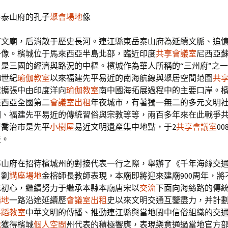
岳泰山府的孔子
聚會場地
像
有文廟，后消散于歷史長河。連江縣東岳泰山府為延續文脈、追
子像。檳城位于馬來西亞半島北部，臨近印度
共享會議室
尼西亞
是三國的經濟與路況的中樞。檳城作為華人所稱的“三州府”之
4世紀
瑜伽教室
以來福建先平易近的南海航線與聚居空間范圍
共
球擴張中由印度洋向
瑜伽教室
南中國海拓展過程中的主要口岸。
來西亞全國第二
會議室出租
年夜城市，有著獨一無二的多元文明
明、福建先平易近的傳統習俗與宗教等等，兩百多年來在此戰爭
府喬治市是先平
小樹屋
易近文明遺產集中地點，于2
共享會議室
0
產。
泰山府在招待檳城州的對接代表一行之際，舉辦了《千年海絲交
。劉
講座場地
金榕師長教師表現，本廟即將迎來建廟900周年，將
忘初心，繼續努力于繼承本縣本廟唐宋以
交流
下面向海絲路的傳
場地
一路沿途延續歷
會議室出租
史以來文明交通互鑒盡力，并計
舞蹈教室
中華文明的傳播、推動連江縣與當地閩中信俗組織的交
地
獲得檳城
個人空間
州代表的積極響應，表現樂意通過當地官方