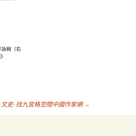
李詠絢（右
圖》
–文史–找九宮格空間中國作家網
→