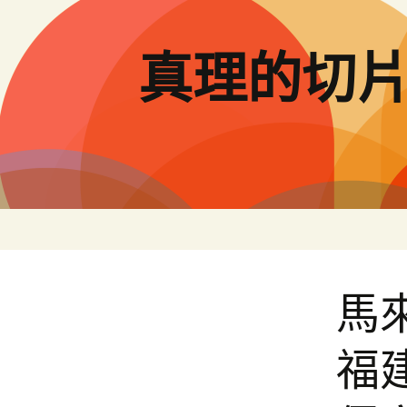
跳
至
主
真理的切
要
內
容
馬
福