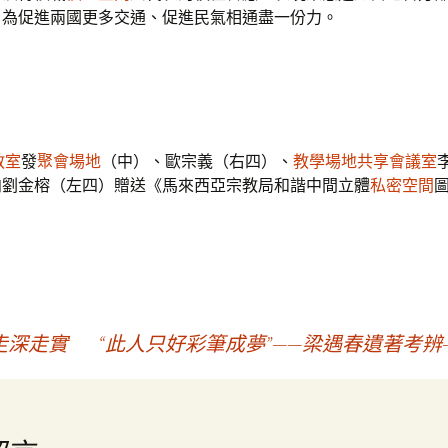
，為促進兩國更多交通、促進民氣相通盡一份力。
教室
發
聚會場地
（中）、歐宗義（右四）、
教學場地
共享會議室
向劉金榕（左四）贈送《馬來西亞宗教局和諧中間立體
私密空間
走深走實
“此人只好彩筆成夢”——梁遇春遺著考辨