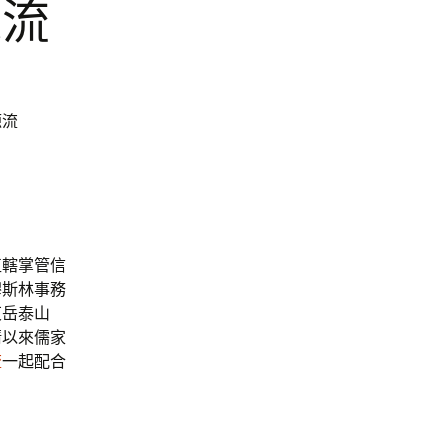
源流
源流
直轄掌管信
穆斯林事務
東岳泰山
清以來儒家
流
一起配合