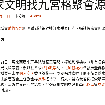
家文明找九宮格聚會
 月 19 日
未分類
admin
檳城文
瑜伽場地
明團體到訪福建連江東岳泰山府，暢談儒家文明
辦方
11月21日，馬來西亞事理書院院長王琛發，檳城和諧機構（州首長
）局長歐宗義，檳城社會福
1對1教學
利、社
瑜伽場地
會發展暨非
長機要秘書主
個人空間
委李詠絢一行到訪福建省連江縣玉荷東路
泰山府管委會主任劉金榕
家教
招待了一行人，雙方就若何摸索明
人移平易近在東南亞的影響，加強兩地文明交通和學
小樹屋
術
交
烈討論。