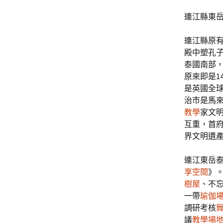
連江縣東
連江縣原
殿中塑孔
泰國南部，
原來即是1
是英國全
治市是馬
教學
家文
互重，首
界文明遺
連江東岳
享空間
》
樹屋
、不
一帶
瑜伽
調研考核
議
教學場