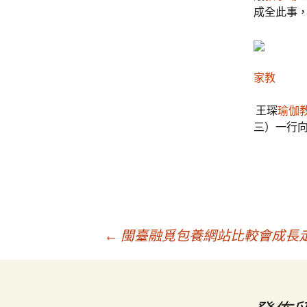
成全此事
家教
王琛
瑜伽
三）一行
文
←
閩臺融覓包養網站比較會成長
章