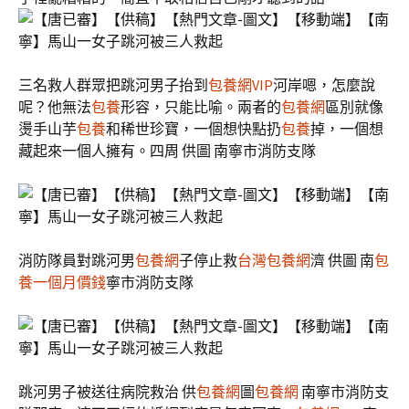
三名救人群眾把跳河男子抬到
包養網VIP
河岸嗯，怎麼說
呢？他無法
包養
形容，只能比喻。兩者的
包養網
區別就像
燙手山芋
包養
和稀世珍寶，一個想快點扔
包養
掉，一個想
藏起來一個人擁有。四周 供圖 南寧市消防支隊
消防隊員對跳河男
包養網
子停止救
台灣包養網
濟 供圖 南
包
養一個月價錢
寧市消防支隊
跳河男子被送往病院救治 供
包養網
圖
包養網
南寧市消防支