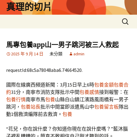
跳
真理的切片
至
主
搜
要
尋
內
關
容
鍵
馬專包養app山一男子跳河被三人救起
字:
2025 年 9 月 14 日
未分類
admin
requestId:68c5a78048aba6.74664520.
國際在線廣西頻道新聞：3月15日早上6時
包養金額
包養合
約
31分，南寧市消防支隊批示中間
包養感情
接到報警：在
包養行情
南寧市馬
包養
山縣白山鎮江濱路風雨橋有一男子
跳河，
包養站長
批示中間當即派遣馬山中
包養留言板
隊出
動1個救濟編隊前去救濟。
包養
“花兒，你在說什麼？你知道你現在在說什麼嗎？”藍沐腦
子裡亂糟糟的，簡直不敢相信自己剛才聽到的話。