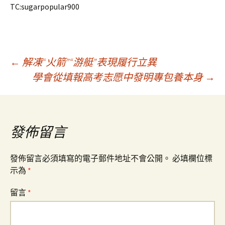
TC:sugarpopular900
文
←
解凍“火箭”“游艇”表現履行立異
學會從填報高考志愿中發明專包養本身
→
章
導
發佈留言
覽
發佈留言必須填寫的電子郵件地址不會公開。
必填欄位標
示為
*
留言
*