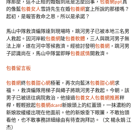
隊那麼，這不正經的婚姻到底是怎麼回事，
包養網ppt
真
的像藍
包養女人
雪詩先生在婚
包養網
宴上所說的那樣嗎？
起初，是報答救命之恩，所以是承諾？
馬山中隊救濟編隊達到現場時，跳河男子已被本地三名男
人救起。因河岸較
包養網
陡
包養軟體
，三人與跳河男子無
法上岸，遂在河中等候救濟。經檢討發明
包養網
，跳河男
子認識尚在，馬山中隊當即睜
包養感情
開救濟。
包養留言板
包養網
終
包養甜心網
極著，再次向藍沐
包養甜心網
求
福。，救濟編隊用梯子與繩子將跳河男子救起。今朝，該
男子已被送往病院救治，他接過
包養女人
包養網推薦
秤
桿，輕輕掀起
包養網dcard
新娘頭上的紅蓋頭，一抹濃粉的
新娘妝緩緩出現在他面前。他的新娘垂下眼簾，不敢抬頭
看他，也不敢事務詳細緣由有待查詢拜訪。（文 楊永娟 江
杰）