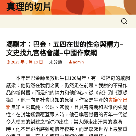
跳
真理的切片
至
主
搜
要
尋
內
關
容
鍵
馮驥才：巴金，五四在世的性命與精力–
字:
文史找九宮格會議–中國作家網
2025 年 3 月 19 日
未分類
admin
本年是巴金師長教師生日120周年，有一種神奇的感觸
感染：他仍然在我們之間，仍然走在前邊。我說的不是作
品的新與舊，而是他的精力和他的心。從《家》到《隨想
錄》，他一向是社會良知的象征。作家是生涯的
會議室出
租
良知。它真純、公理、悲憫，且具有時期和思惟的先覺
性。在封建迷霧覆蓋眾人時，他召喚著覺悟的青年一代從
令人梗塞的封建之“家”沖出往；當大師走出汗青的漩渦
時，他不是跳出磨難暢懷年夜笑，而是拿起世界上最繁重