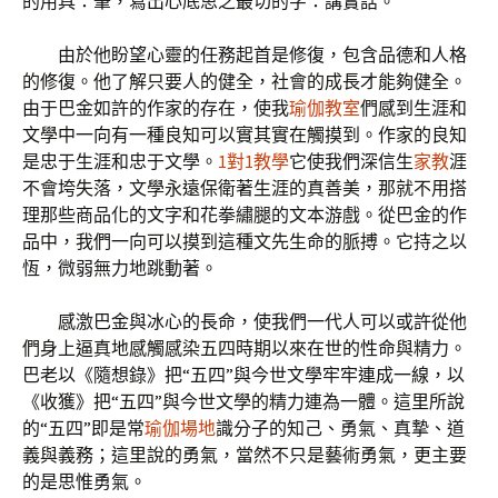
的用具：筆，寫出心底思之最切的字：講實話。
由於他盼望心靈的任務起首是修復，包含品德和人格
的修復。他了解只要人的健全，社會的成長才能夠健全。
由于巴金如許的作家的存在，使我
瑜伽教室
們感到生涯和
文學中一向有一種良知可以實其實在觸摸到。作家的良知
是忠于生涯和忠于文學。
1對1教學
它使我們深信生
家教
涯
不會垮失落，文學永遠保衛著生涯的真善美，那就不用搭
理那些商品化的文字和花拳繡腿的文本游戲。從巴金的作
品中，我們一向可以摸到這種文先生命的脈搏。它持之以
恆，微弱無力地跳動著。
感激巴金與冰心的長命，使我們一代人可以或許從他
們身上逼真地感觸感染五四時期以來在世的性命與精力。
巴老以《隨想錄》把“五四”與今世文學牢牢連成一線，以
《收獲》把“五四”與今世文學的精力連為一體。這里所說
的“五四”即是常
瑜伽場地
識分子的知己、勇氣、真摯、道
義與義務；這里說的勇氣，當然不只是藝術勇氣，更主要
的是思惟勇氣。