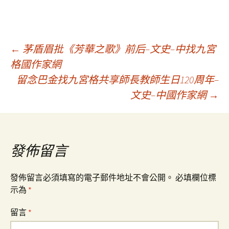
文
←
茅盾眉批《芳華之歌》前后–文史–中找九宮
格國作家網
留念巴金找九宮格共享師長教師生日120周年–
章
文史–中國作家網
→
導
覽
發佈留言
發佈留言必須填寫的電子郵件地址不會公開。
必填欄位標
示為
*
留言
*