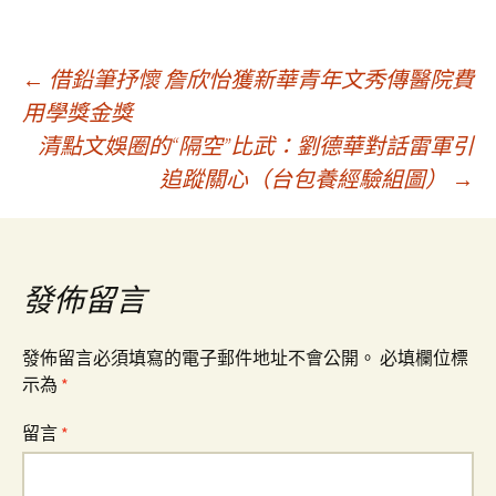
文
←
借鉛筆抒懷 詹欣怡獲新華青年文秀傳醫院費
用學獎金獎
清點文娛圈的“隔空”比武：劉德華對話雷軍引
章
追蹤關心（台包養經驗組圖）
→
導
覽
發佈留言
發佈留言必須填寫的電子郵件地址不會公開。
必填欄位標
示為
*
留言
*