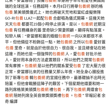
比來，麥當娜為了預備
包養網
本身將于本年初夏在美國開
端的全球巡演，任務超時。本月8日行將舉
包養網
辦的格
包養
萊美頒獎儀式上，她也將破天荒地和當紅虛擬樂隊
GO-RI
包養
LLAZ一起配
包養
合獻唱為儀式開幕。這幾天她
天天
包養
都要花15個小時停止排演。是以，
包養網
近期沒
包養
有任務纏身的蓋·里奇缺少賢妻照顧，顯得有點落寞。
知戀人稱：“麥當娜和蓋的婚姻
包養網
一向以來都很不承
平，但他倆從不粉飾這一點。她
包養網
之所以
包養
愛好蓋
·
包養
里奇，就是由於他很自力、很自我，並且總會站在她
這邊。而她也是一個強悍的
包養網
人，愛
包養
好批示他
人，愛好用本身的方法處置題目，所以他們之間常
包養網
常有摩擦。
包養網
是以他們的關系蒙受
包養
了宏大壓力很
正常，麥當娜比來的任務量又那么年夜。她全身心腸投進
到了新專
包養
輯
包養網
的宣揚任務中，最基礎抽不出時光
陪蓋。但他會戰勝這陣子的艱苦。下個星期他還要和她一
路列席格萊美頒獎
包養網
禮
包養
，再下
包養網
周還會
包
養網
陪她列席全英音樂獎頒獎禮
包養
。
包養
” 早報記者 余
奇 編譯