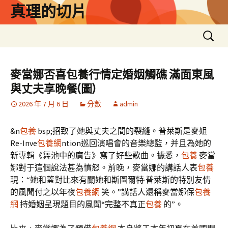
跳
真理的切片
至
主
搜
要
尋
內
關
容
鍵
麥當娜否喜包養行情定婚姻觸礁 滿面東風
字:
與丈夫享晚餐(圖)
2026 年 7 月 6 日
分數
admin
&n
包養
bsp;招致了她與丈夫之間的裂縫。普萊斯是麥姐
Re-Inve
包養網
ntion巡回演唱會的音樂總監，并且為她的
新專輯《舞池中的廣告》寫了好些歌曲。據悉，
包養
麥當
娜對于這個說法甚為憤怒。前晚，麥當娜的講話人表
包養
現：“她和蓋對比來有關她和斯圖爾特·普萊斯的特別友情
的風聞付之以年夜
包養網
笑。”講話人還稱麥當娜保
包養
網
持婚姻呈現題目的風聞“完整不真正
包養
的”。