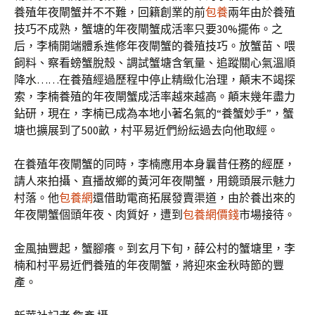
養殖年夜閘蟹并不不難，回籍創業的前
包養
兩年由於養殖
技巧不成熟，蟹塘的年夜閘蟹成活率只要30%擺佈。之
后，李楠開端體系進修年夜閘蟹的養殖技巧。放蟹苗、喂
飼料、察看螃蟹脫殼、調試蟹塘含氧量、追蹤關心氣溫順
降水……在養殖經過歷程中停止精緻化治理，顛末不竭探
索，李楠養殖的年夜閘蟹成活率越來越高。顛末幾年盡力
鉆研，現在，李楠已成為本地小著名氣的“養蟹妙手”，蟹
塘也擴展到了500畝，村平易近們紛紜過去向他取經。
在養殖年夜閘蟹的同時，李楠應用本身曩昔任務的經歷，
請人來拍攝、直播故鄉的黃河年夜閘蟹，用鏡頭展示魅力
村落。他
包養網
還借助電商拓展發賣渠道，由於養出來的
年夜閘蟹個頭年夜、肉質好，遭到
包養網價錢
市場接待。
金風抽豐起，蟹腳癢。到玄月下旬，薛公村的蟹塘里，李
楠和村平易近們養殖的年夜閘蟹，將迎來金秋時節的豐
產。