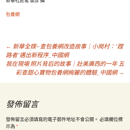
新華社記者 詹彥 攝
包養網
文
←
新華全媒+·查包養網改造故事｜小崗村：“蹚
路者”邁出新程序_中國網
我在現場·照片背后的故事｜壯美廣西的一年 五
章
彩查甜心寶物包養網絢麗的體驗_中國網
→
導
覽
發佈留言
發佈留言必須填寫的電子郵件地址不會公開。
必填欄位標
示為
*