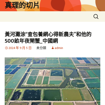
跳
真理的切片
至
主
搜
要
尋
內
關
容
鍵
黃河灘涂“查包養網心得新農夫”和他的
字:
500畝年夜閘蟹_中國網
2024 年 9 月 5 日
未分類
admin