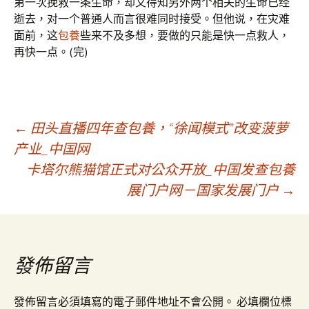
第一次挽救一条生命，却又得知另外两个相关的生命已经
逝去，对一个普通人而言很难同时接受。但他说，在灾难
面前，这
包養
些来不及多想，要做的只能是快一点救人，
再快一点。(完)
文
←
田头直播四年查包養，“徐闻模式”改变菠萝
产业_中国网
卡塔尔熊猫馆正式对公众开放_中国发查包養
章
展门户网－国家发展门户
→
導
覽
發佈留言
發佈留言必須填寫的電子郵件地址不會公開。
必填欄位標