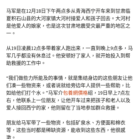
马军是在12月18日下午两点多从青海西宁开车来到甘肃临
夏积石山县的大河家镇大河村接爱人和孩子回去。大河村
是他爱人的娘家，也是这次甘肃地震受灾最严重的地区之
一。
从19日凌晨12点多带着家人跑出来，一直到晚上9点多，马
军几乎都没有休息过。他安顿好了家人，就开始投入到帮
助救援的工作中。
“我们做些力所能及的事情，就是集结身边的这些朋友让他
们凑一些物资来，或者说就给旁边年人提供一些帮助，比
如给他们打个水。”马军介
包養網價格
绍，19日早上7点左
右，他联系上一位朋友，让他开车过来把孩子和老人以及
爱人接回西宁的家，他则留在了当地参加群众救援。
朋友给马军带了一些物资，包括矿泉水、方便面和棉衣
等，这些当时都是稀缺资源，能收到这些东西，他很感
激。