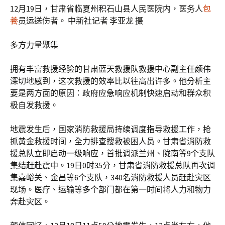
12月19日，甘肃省临夏州积石山县人民医院内，医务人
包
養
员运送伤者。 中新社记者 李亚龙 摄
多方力量聚集
拥有丰富救援经验的甘肃蓝天救援队救援中心副主任颜伟
深切地感到，这次救援的效率比以往高出许多。他分析主
要是两方面的原因：政府应急响应机制快速启动和群众积
极自发救援。
地震发生后，国家消防救援局持续调度指导救援工作，抢
抓黄金救援时间，全力排查搜救被困人员。甘肃省消防救
援总队立即启动一级响应，首批调派兰州、陇南等9个支队
集结赶赴震中。19日0时35分，甘肃省消防救援总队再次调
集嘉峪关、金昌等6个支队，340名消防救援人员赶赴灾区
现场。医疗、运输等多个部门都在第一时间将人力和物力
奔赴灾区。