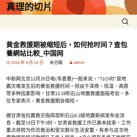
跳
真理的切片
至
主
搜
要
尋
內
關
容
鍵
黄金救援期被缩短后，如何抢时间？查包
字:
養網站比較_中国网
2024 年 4 月 24 日
未分類
admin
中新网北京12月20日电(韦香惠)一般来说，“72小时”是地
震灾难发生后的黄金救援时间，但由于深夜、低温、高原
等多种因素影响，甘肃12·18积石山地震救援面临考验，多
位专家表示，黄金救援期会缩短。
据甘肃省抗震救灾指挥部积石山6.2级地震新闻发布会消
息，截至19日下午3时，甘肃省救援工作已基本结束，工作
重点将转为伤员救治和受灾群众生活安置。有参与这次地