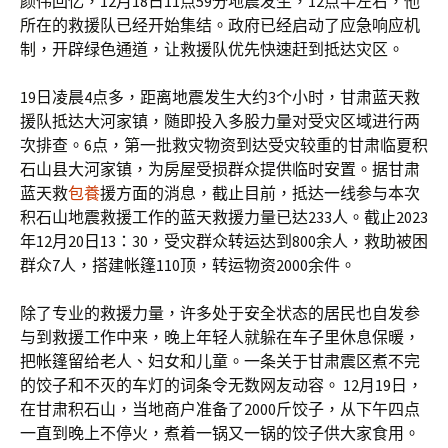
颜伟回忆，12月18日11点59分地震发生，12点半左右，他
所在的救援队已经开始集结。政府已经启动了应急响应机
制，开辟绿色通道，让救援队优先快速赶到抵达灾区。
19日凌晨4点多，距离地震发生大约3个小时，甘肃蓝天救
援队抵达大河家镇，随即投入多股力量对受灾区域进行两
次排查。6点，第一批救灾物资到达受灾较重的甘肃临夏积
石山县大河家镇，为房屋受损群众提供临时安置。据甘肃
蓝天救
包養
援方面的消息，截止目前，抵达一线参与本次
积石山地震救援工作的蓝天救援力量已达233人。截止2023
年12月20日13：30，受灾群众转运达到800余人，救助被困
群众7人，搭建帐篷110顶，转运物资2000余件。
除了专业的救援力量，许多处于安全状态的居民也自发参
与到救援工作中来，晚上年轻人就躲在车子里休息保暖，
把帐篷留给老人、妇女和儿童。一条关于甘肃震区煮不完
的饺子和不灭的车灯的词条令无数网友动容。 12月19日，
在甘肃积石山，当地商户准备了2000斤饺子，从下午四点
一直到晚上不停火，煮着一锅又一锅的饺子供大家食用。