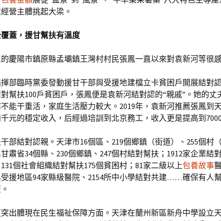
型經營主體挑起大梁。
全覆蓋，援甘幫扶有溫度
工的慶陽市鎮原縣孟壩鎮王灣村村民張鳳一直以來對袁新河等很
指揮部臨時黨委發動援甘干部與受援地建檔立卡貧困戶開展結對
結對幫扶100戶貧困戶，張鳳便是袁新河結對認的“親戚”。她的丈
不能干重活，家庭生活壓力較大。2019年，袁新河推薦張鳳到
千元的穩定收入，后經過培訓到北京務工，收入更是提高到700
是干部結對認親。天津市16個區、219個鄉鎮（街道）、255個村
甘肅省34個縣、230個鄉鎮、247個村結對幫扶；1912家企業結對
131個社會組織結對幫扶175個貧困村；81家二級以上
包養故事
醫
受援地區94家縣級醫院、2154所中小學結對共建……確保有人
蓋。
更突出體現在民生福祉保障方面。天津在蘭州新區新舟中學設立