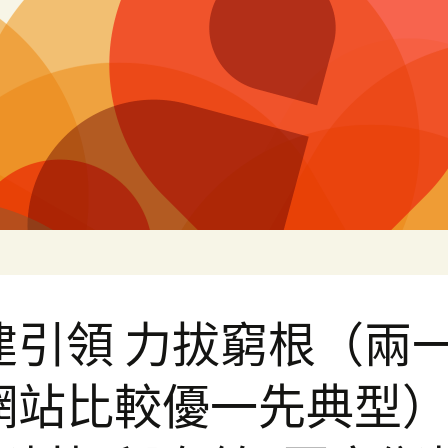
片
建引領 力拔窮根（兩
網站比較優一先典型）