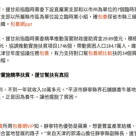
紹，援甘前指臨時黨委下設直屬黨支部和以市州為單位的7個臨時
黨支部以所屬縣市區為單位設立臨時黨小組，確
包養
保省市縣三
組織。
包養網ppt
以來，援甘前指臨時黨委精準推動落實財政援助資金29.89億元，積
6億元，協調推動實施扶貧項目1746個，帶動貧困人口184.7萬人，
成津甘年度協議任務
包養
，有力支持對口幫
包養網比較
扶的34個
摘帽。
力實施精準扶貧，援甘幫扶有真招
到，不到一年就收入10萬多元。”平涼市靜寧縣界石鋪鎮養牛基
慨，正是因為養牛，讓他擺脫了貧困。
養
所周
包養網VIP
知，靜寧特色優勢是蘋果，想要豐富產業結構、
適合當地發展的路子。”來自天津的郭滿山擔任靜寧縣副縣長、援