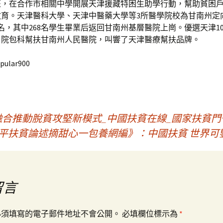
班，在合作市相關中學開展天津援藏特困生助學行動，幫助貧困
教育。天津醫科大學、天津中醫藥大學等3所醫學院校為甘南州定
0名，其中268名學生畢業后返回甘南州基層醫院上崗。優選天津1
、院包科幫扶甘南州人民醫院，叫響了天津醫療幫扶品牌。
pular900
融合推動脫貧攻堅新模式_中國扶貧在線_國家扶貧門
平扶貧論述摘甜心一包養網編》：中國扶貧 世界可
留言
必須填寫的電子郵件地址不會公開。
必填欄位標示為
*