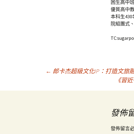
困生高中
優質高中
本科生43
院組團式
TC:sugarpo
文
←
郎卡杰超級文化IP：打造文旅
《習近
章
導
發佈
覽
發佈留言