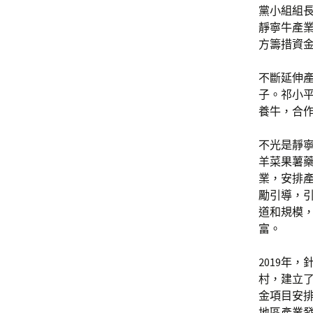
黨小組組
靜寧牛產業
方籌措資金
不斷延伸
子。祁小平
養牛，合
不光是靜
羊菜果薯藥
業，安排
勵引導，引
道和規模，
富。
2019年
村，建立
金項目安
地區產業