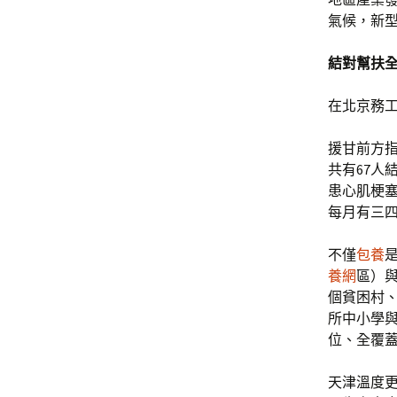
氣候，新
結對幫扶
在北京務
援甘前方
共有67人
患心肌梗塞
每月有三四
不僅
包養
養網
區）與
個貧困村、
所中小學與
位、全覆
天津溫度