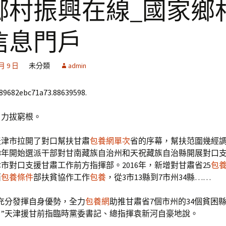
鄉村振興在線_國家鄉
信息門戶
 月 9 日
未分類
admin
689682ebc71a73.88639598.
，力拔窮根。
，天津市拉開了對口幫扶甘肅
包養網單次
省的序幕，幫扶范圍幾經
13年開始選派干部對甘南藏族自治州和天祝藏族自治縣開展對口
市對口支援甘肅工作前方指揮部。2016年，新增對甘肅省25
包
西
包養條件
部扶貧協作工作
包養
，從3市13縣到7市州34縣……
充分發揮自身優勢，全力
包養網
助推甘肅省7個市州的34個貧困
。”天津援甘前指臨時黨委書記、總指揮袁新河自豪地說。