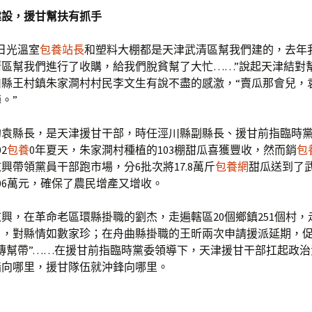
建設，援甘幫扶有抓手
日光溫室
包養站長
和塑料大棚都是天津武清區幫我們建的，去年我
清區幫我們進行了收購，給我們脫貧幫了大忙……”說起天津結對
川縣王村鎮朱家澗村村民李文生有說不盡的感激，“賣瓜那會兒，
。”
的袁縣長，是天津援甘干部，時任涇川縣副縣長、援甘前指臨時
2
包養
0年夏天，朱家澗村種植的103棚甜瓜喜獲豐收，然而銷
包
興帶領黨員干部跑市場，分6批次將17.8萬斤
包養網
甜瓜送到了
06萬元，確保了農民增產又增收。
興，在革命老區環縣掛職的劉杰，走遍轄區20個鄉鎮251個村，
余戶，對縣情如數家珍；在舟曲縣掛職的王昕兩次申請援派延期，
傳幫帶”……在援甘前指臨時黨委領導下，天津援甘干部扛起政
指向哪里，援甘隊伍就沖鋒向哪里。