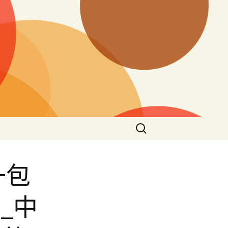
搜
尋
關
鍵
一包
字:
_中