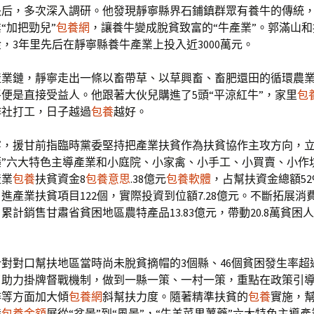
長后，多次深入調研。他發現靜寧縣界石鋪鎮群眾有養牛的傳統
“加把勁兒”
包養網
，讓養牛變成脫貧致富的“牛產業”。郭滿山
，3年里先后在靜寧縣養牛產業上投入近3000萬元。
產業鏈，靜寧走出一條以畜帶草、以草興畜、畜肥還田的循環農
便是直接受益人。他跟著大伙兒購進了5頭“平涼紅牛”，家里
包
作社打工，日子越過
包養
越好。
寧，援甘前指臨時黨委堅持把產業扶貧作為扶貧協作主攻方向，立
”六大特色主導產業和小庭院、小家禽、小手工、小買賣、小作坊
產業
包養
扶貧資金8
包養意思
.38億元
包養軟體
，占幫扶資金總額5
進產業扶貧項目122個，實際投資到位額7.28億元。不斷拓展消
累計銷售甘肅省貧困地區農特產品13.83億元，帶動20.8萬貧困
，針對對口幫扶地區當時尚未脫貧摘帽的3個縣、46個貧困發生率超過
了助力掛牌督戰機制，做到一縣一策、一村一策，重點在政策引
排等方面加大傾
包養網
斜幫扶力度。隨著精準扶貧的
包養
實施，
發
包養金額
展從“盆景”到“風景”，“牛羊菜果薯藥”六大特色主導