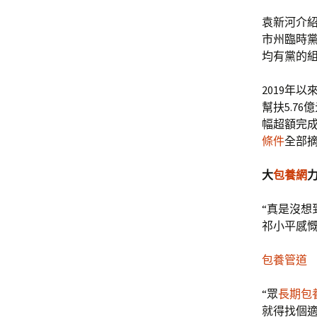
袁新河介
市州臨時
均有黨的
2019年
幫扶5.7
幅超額完
條件
全部
大
包養網
“真是沒想
祁小平感
包養管道
“眾
長期包
就得找個