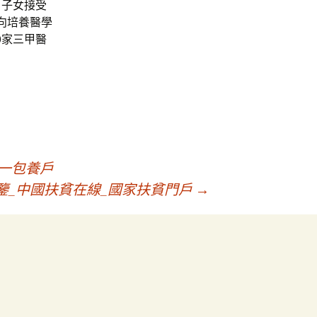
戶子女接受
向培養醫學
0家三甲醫
一包養戶
鑒_中國扶貧在線_國家扶貧門戶
→