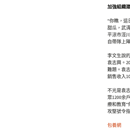
加強組織
“你瞧，這
甜瓜，武
平涼市涇
自帶隊上陣
李文生說
袁志興。20
難題。袁志
銷售收入1
不光是袁志
眾1200
療和教育“
攻堅號令
包養網