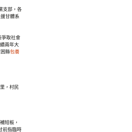
黨支部，各
級援甘體系
極爭取社會
連續兩年大
貧困縣
包養
地里，村民
補短板，
甘前指臨時