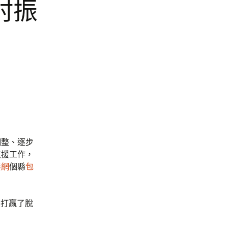
村振
調整、逐步
支援工作，
養網
個縣
包
縣打贏了脫