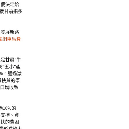
，便決定給
和援甘前指多
業發展新路
養網車馬費
足甘肅“牛
“五小”產
2%。通過激
費扶貧的渠
人口增收致
10%的
導支持、資
幫扶的貧困
產業形成較大