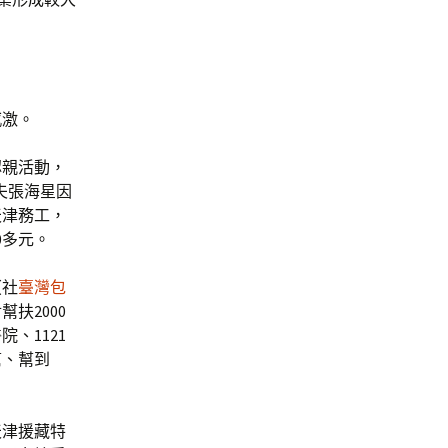
感激。
認親活動，
夫張海星因
天津務工，
0多元。
（社
臺灣包
幫扶2000
院、1121
幫、幫到
天津援藏特