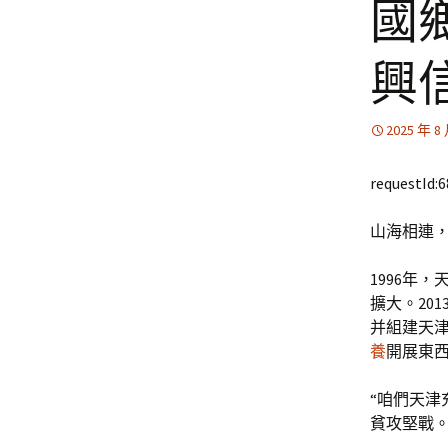
國
興
2025 年 8
requestId:
山海相連
1996年
擴大。20
并組建天津
養
開展東
“咱們天津
貧攻堅戰