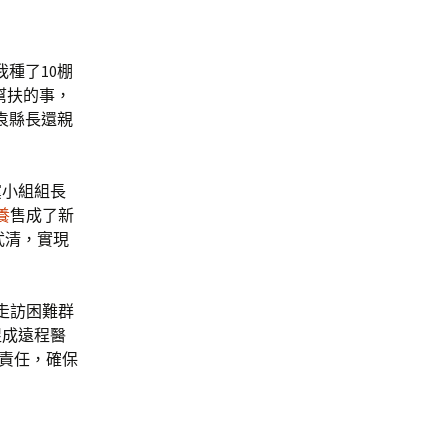
種了10棚
幫扶的事，
袁縣長還親
黨小組組長
養
售成了新
武清，實現
走訪困難群
促成遠程醫
治責任，確保