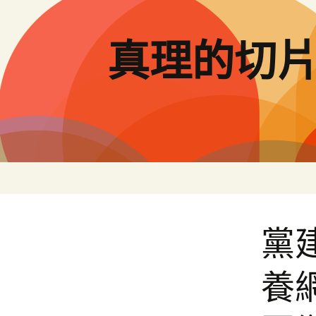
跳
至
主
真理的切
要
內
容
黨
養