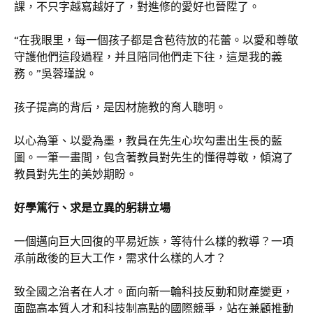
課，不只字越寫越好了，對進修的愛好也晉陞了。
“在我眼里，每一個孩子都是含苞待放的花蕾。以愛和尊敬
守護他們這段過程，并且陪同他們走下往，這是我的義
務。”吳蓉瑾說。
孩子提高的背后，是因材施教的育人聰明。
以心為筆、以愛為墨，教員在先生心坎勾畫出生長的藍
圖。一筆一畫間，包含著教員對先生的懂得尊敬，傾瀉了
教員對先生的美妙期盼。
好學篤行、求是立異的躬耕立場
一個邁向巨大回復的平易近族，等待什么樣的教導？一項
承前啟後的巨大工作，需求什么樣的人才？
致全國之治者在人才。面向新一輪科技反動和財產變更，
面臨高本質人才和科技制高點的國際競爭，站在兼顧推動