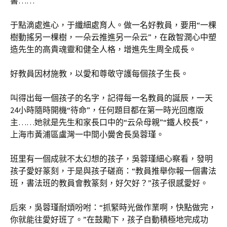
書……
于點滴處進心，于纖細處育人。做一名好教員，要用“一棵
樹動搖另一棵樹，一朵云推進另一朵云”，在啟智潤心中塑
造先生的高貴魂靈和健全人格，增進先生周全成長。
好教員因材施教，以愛和尊敬守護每個孩子生長。
叫得出每一個孩子的名字，記得每一名教員的誕辰，一天
24小時隨時開機“待命”，任何題目都在第一時光回應版
主……她就是先生和家長口中的“云朵母親”“鐵人校長”，
上海市黃浦區盧灣一中間小黌舍長吳蓉瑾。
班里有一個成就不太幻想的孩子，吳蓉瑾細心察看，發明
孩子愛好篆刻，于是與孩子磋商：“教員推舉你報一個書法
班，書法班的教員會教篆刻，好欠好？”孩子很感愛好。
后來，吳蓉瑾耐煩吩咐：“抓緊時光做作業啊，快點做完，
你就能往愛好班了。”在鼓勵下，孩子自動積極地完成功