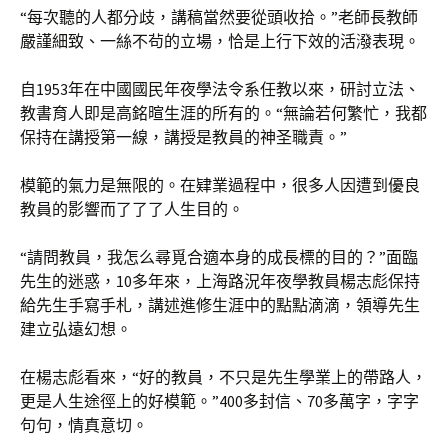
“每次聽的人都分歧，講稿當然要從頭收拾。”老師長教師
嚴謹細致、一絲不茍的立場，恰是上行下效的活潑表現。
自1953年在中國國民年夜學法令系任教以來，研討立法、
教書育人即是高銘暄生涯的所有的。“無論若何繁忙，我都
保持在講授第一線，講授是教員的神圣職責。”
模範的氣力是無限的。在肄業過程中，很多人因遭到優良
教員的影響而了了了人生目的。
“請問教員，我怎么尋覓合適本身的成長標的目的？”面臨
先生的迷惑，10多年來，上海路況年夜學教員楊志彪保持
給先生手寫手札，講述進修生涯中的點點滴滴，領導先生
建立弘遠幻想。
在楊志彪看來，“好的教員，不只是先生學業上的帶路人，
更是人生途徑上的好模範。”400多封信、70多萬字，字字
句句，情真意切。