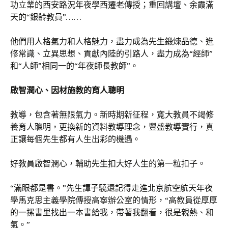
功立業的西安路況年夜學西遷老傳授；重回講壇、余霞滿
天的“銀齡教員”……
他們用人格氣力和人格魅力，盡力成為先生鍛煉品德、進
修常識、立異思想、貢獻內陸的引路人，盡力成為“經師”
和“人師”相同一的“年夜師長教師”。
啟智潤心、因材施教的育人聰明
教導，包含著無限氣力。新時期新征程，寬大教員不竭修
養育人聰明，更換新的資料教導理念，豐盛教導實行，真
正讓每個先生都有人生出彩的機遇。
好教員啟智潤心，輔助先生扣大好人生的第一粒扣子。
“滿眼都是書。”先生譚子驍還記得走進北京航空航天年夜
學馬克思主義學院傳授高寧辦公室的情形，“高教員從厚厚
的一摞書里找出一本書給我，帶著我翻看，很是親熱、和
氣。”