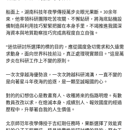
船面上，湖南科技年夜學傳授萬步炎眼光果斷。30余年
來，他率領科研團隊吃苦攻關、不懈鉆研，將海底鉆機設
備制造與利用技巧緊緊把握在本身手里，不竭推進我國深
海資本與地質勘察技巧完成高程度自立自強。
“迷信研討所選擇的標的目的，應從國度急切需求和久遠需
求動身，面向世界科技前沿，真正處理現實題目。”這是萬
步炎在科研工作上不變的原則。
一次次穿越海優勢浪，一次次跨越科研鴻溝，一直不變的
是向著星斗年夜海的追逐，是一顆至誠報國的心。
對的的幻想信心是教書育人、收穫將來的指路明燈。有數
教員孜孜以求，在熄滅本身、成績別人、報效國度的經過
歷程中，升華著自我的人生價值。
北京師范年夜學傳授于吉紅剛任務時，果斷選擇了效能資