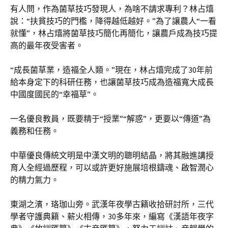
有人問，作為菌草技巧發現人，為啥不請求專利？林占熺
說：“扶貧技巧的門檻，降得越低越好。”為了讓農人“一看
就懂”，林占熺將菌草技巧簡化再簡化，讓農戶成為技巧提
高的最年夜受害者。
“成長菌草業，造福全人類。”現在，林占熺完成了30年前
給本身定下的科研任務，也讓菌草技巧成為造福寬大成長
中國度國民的“幸福草”。
一名優良教員，既要精于“授業”“解惑”，更要以“傳道”為
義務和任務。
中華優良傳統文明是中漢文明的聰明結晶，將其融進講授
育人全經過歷程，可以或許更好施展培根鑄魂、啟智潤心
的精力氣力。
東湖之濱，珞珈山旁。武漢年夜學古籍收拾研討所，三代
學者守護典籍、薪火相傳，30多年來，編寫《漢語年夜字