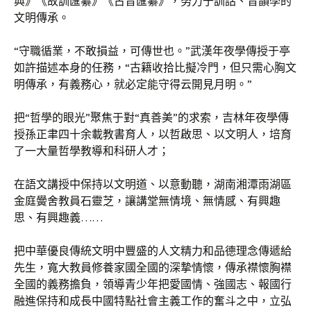
典》《故訓匯纂》《古音匯纂》，努力于訓詁、音韻學的
文明傳承。
“守職循業，不敢損益，可傳世也。”武漢年夜學傳授于亭
如許描述本身的任務，“古籍收拾比擬冷門，但只需心胸文
明傳承，有義務心，就必定能守得云開見月明。”
把“哲學的眼光”聚焦于對“真善美”的求索，吉林年夜學傳
授孫正聿四十余載教書育人，以哲啟思、以文明人，培育
了一大量哲學教導和科研人才；
在語文講授中保持以文明道、以意動聽，湖南湘潭雨湖區
金庭黌舍教員石靈芝，讓講堂無情境、無情感、有興趣
思、有興趣義……
把中華優良傳統文明中豐盛的人文精力和品德理念傳遞給
先生，寬大教員修養家國全國的深摯情懷，傳承襟懷胸襟
全國的義務擔負，領導青少年把愛國情、強國志、報國行
融進保持和成長中國特點社會主義工作的奮斗之中，立弘