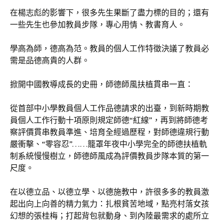
在楊志彪的影響下，很多先生果斷了盡力標的目的；還有
一些先生也參加教員步隊，專心用情、教書育人。
學高為師，德高為范。教員的個人工作特徵決議了教員必
需是品德高貴的人群。
掀開中國教導成長的史冊，師德師風扶植貫串一直：
從首部中小學教員個人工作品德請求的出臺，到新時期教
員個人工作行動十項原則規定師德“紅線”，再到將師德考
察評價貫串教員準進、培育全經過歷程，對師德違規行動
嚴衝擊、“零容忍”……籠罩年夜中小學完全的師德扶植軌
制系統慢慢樹立，師德師風成為評價教員步隊本質的第一
尺度。
在以德立品、以德立學、以德施教中，許很多多的教員激
起出向上向善的精力氣力：扎根貧苦地域，點亮村落女孩
幻想的張桂梅；打起背包就動身、到內陸最需求的處所立