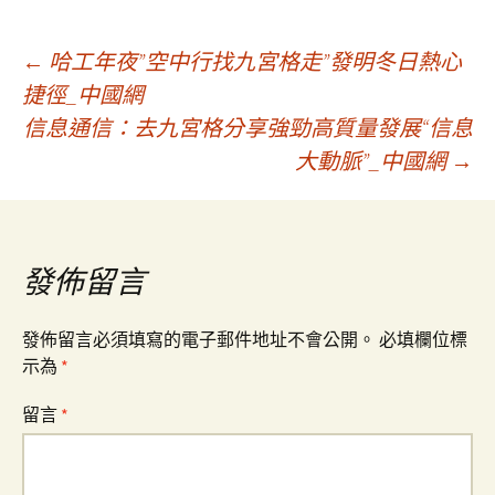
文
←
哈工年夜”空中行找九宮格走”發明冬日熱心
捷徑_中國網
信息通信：去九宮格分享強勁高質量發展“信息
章
大動脈”_中國網
→
導
覽
發佈留言
發佈留言必須填寫的電子郵件地址不會公開。
必填欄位標
示為
*
留言
*