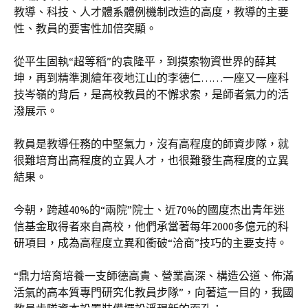
教導、科技、人才體系體例機制改造的高度，教導的主要
性、教員的要害性加倍突顯。
從平生固執“超等稻”的袁隆平，到摸索物資世界的薛其
坤，再到精準測繪年夜地江山的李德仁……一座又一座科
技岑嶺的背后，是高校教員的不懈求索，是師者氣力的活
潑展示。
教員是教導任務的中堅氣力，沒有高程度的師資步隊，就
很難培育出高程度的立異人才，也很難發生高程度的立異
結果。
今朝，跨越40%的“兩院”院士、近70%的國度杰出青年迷
信基金取得者來自高校，他們承當著每年2000多億元的科
研項目，成為高程度立異和衝破“洽商”技巧的主要支持。
“鼎力培育培養一支師德高貴、營業高深、構造公道、佈滿
活氣的高本質專門研究化教員步隊”，向著這一目的，我國