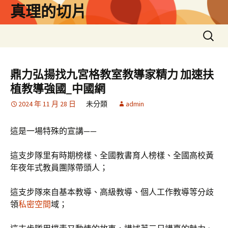
跳
真理的切片
至
主
搜
要
尋
內
關
容
鍵
鼎力弘揚找九宮格教室教導家精力 加速扶
字:
植教導強國_中國網
2024 年 11 月 28 日
未分類
admin
這是一場特殊的宣講——
這支步隊里有時期榜樣、全國教書育人榜樣、全國高校黃
年夜年式教員團隊帶頭人；
這支步隊來自基本教導、高級教導、個人工作教導等分歧
領
私密空間
域；