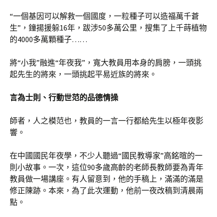
“一個基因可以解救一個國度，一粒種子可以造福萬千蒼
生”，鐘揚援躲16年，跋涉50多萬公里，搜集了上千蒔植物
的4000多萬顆種子……
將“小我”融進“年夜我”，寬大教員用本身的肩膀，一頭挑
起先生的將來，一頭挑起平易近族的將來。
言為士則、行動世范的品德情操
師者，人之模范也，教員的一言一行都給先生以極年夜影
響。
在中國國民年夜學，不少人聽過“國民教導家”高銘暄的一
則小故事。一次，這位90多歲高齡的老師長教師要為青年
教員做一場講座。有人留意到，他的手稿上，滿滿的滿是
修正陳跡。本來，為了此次運動，他前一夜改稿到清晨兩
點。