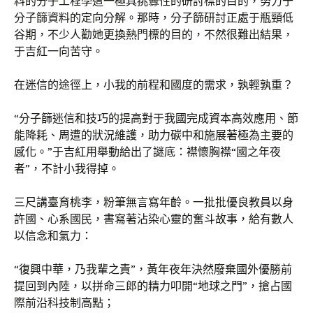
料的分子工程學這一極具挑釁性的研討標的目的，努力于
分子篩資料的定向分解。那時，分子篩研討正處于瓶頸低
谷期，不少人勸她更換熱門標的目的，不然很難出結果，
于吉紅一向苦守。
在迷信的途徑上，小我的前程和國度的需求，孰輕孰重？
“分子篩迷信和技巧的提高對于我國完成資本高效應用、節
能降耗、周遭的狀況維護，助力碳中和施展著極為主要的
感化。”于吉紅用舉動給出了謎底：襟懷胸襟“國之年夜
者”，不計小我得掉。
三尺講臺育桃李，粉筆無言寫年齡。一批批優良教員以身
許國、心系國民，書寫著沾染心靈的奮斗故事，給有數人
以信念和氣力：
“復興中華，乃我輩之責”，黃年夜年決然廢棄國外優勝前
提回到內陸，以拼命三郎的精力叩開“地球之門”，搶占國
際前沿科技制高點；