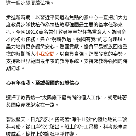
進一個步驟賡續弘揚。
步進新時期，以習近平同道為焦點的黨中心一直把加大力
度教員步隊扶植作為扶植教導強國最主要的基本任務來
抓。全國1891.8萬名兼任教員牢牢記住為黨育人、為國育
才的初心任務，建立“躬耕教壇、強國有我”的志向理想，
盡力培育更多讓黨安心、愛國貢獻、擔負平易近族回復重
擔的時期新人
小我空間
，以自負自強、踔厲發奮的姿勢，
支持起世界範圍最年夜的教導系統，支持起教導強國的時
期幻想。
心有年夜我、至誠報國的幻想信心
選擇了教員這一“太陽底下最高尚的個人工作”，就意味著
與國度命運綁定在一路。
碧波藍天，日光烈烈。搭載著“海牛Ⅱ號”的陸地地質二號
科考船，從口岸徐徐駛出。船上的海工吊機、科考絞車高
峻威武，桅桿上的旗號呼呼作響。