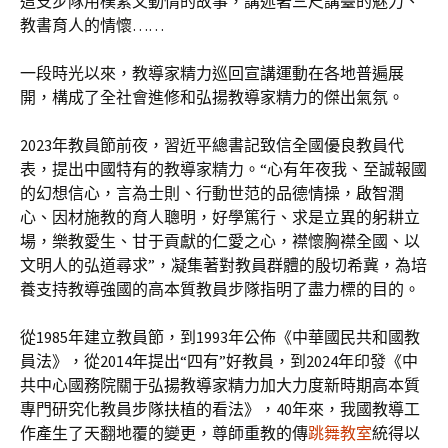
這支步隊用樸素又動情的故事，講述著三尺講臺的魅力、
教書育人的情懷……
一段時光以來，教導家精力巡回宣講運動在各地普遍展
開，構成了全社會進修和弘揚教導家精力的傑出氣氛。
2023年教員節前夜，習近平總書記致信全國優良教員代
表，提出中國特有的教導家精力。“心有年夜我、至誠報國
的幻想信心，言為士則、行動世范的品德情操，啟智潤
心、因材施教的育人聰明，好學篤行、求是立異的躬耕立
場，樂教愛生、甘于貢獻的仁愛之心，襟懷胸襟全國、以
文明人的弘道尋求”，凝集著對教員群體的殷切希冀，為培
養支持教導強國的高本質教員步隊指明了盡力標的目的。
從1985年建立教員節，到1993年公佈《中華國民共和國教
員法》，從2014年提出“四有”好教員，到2024年印發《中
共中心國務院關于弘揚教導家精力加大力度新時期高本質
專門研究化教員步隊扶植的看法》，40年來，我國教導工
作產生了天翻地覆的變更，尊師重教的傳
跳舞教室
統得以