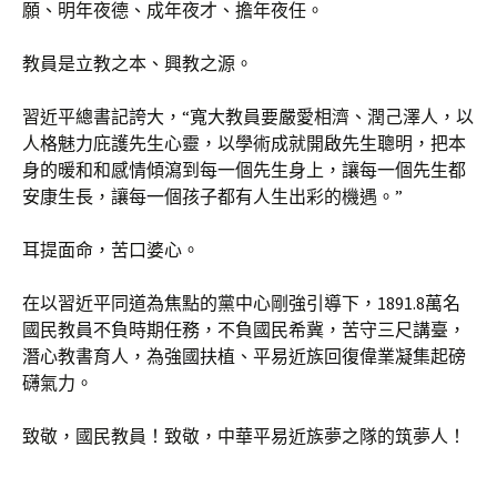
願、明年夜德、成年夜才、擔年夜任。
教員是立教之本、興教之源。
習近平總書記誇大，“寬大教員要嚴愛相濟、潤己澤人，以
人格魅力庇護先生心靈，以學術成就開啟先生聰明，把本
身的暖和和感情傾瀉到每一個先生身上，讓每一個先生都
安康生長，讓每一個孩子都有人生出彩的機遇。”
耳提面命，苦口婆心。
在以習近平同道為焦點的黨中心剛強引導下，1891.8萬名
國民教員不負時期任務，不負國民希冀，苦守三尺講臺，
潛心教書育人，為強國扶植、平易近族回復偉業凝集起磅
礴氣力。
致敬，國民教員！致敬，中華平易近族夢之隊的筑夢人！