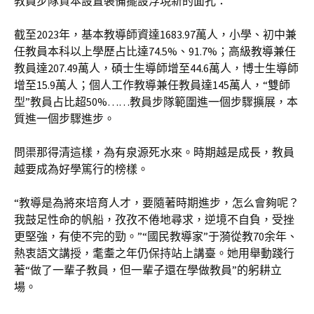
教員步隊資本設置裝備擺設浮現新的面孔：
截至2023年，基本教導師資達1683.97萬人，小學、初中兼
任教員本科以上學歷占比達74.5%、91.7%；高級教導兼任
教員達207.49萬人，碩士生導師增至44.6萬人，博士生導師
增至15.9萬人；個人工作教導兼任教員達145萬人，“雙師
型”教員占比超50%……教員步隊範圍進一個步驟擴展，本
質進一個步驟進步。
問渠那得清這樣，為有泉源死水來。時期越是成長，教員
越要成為好學篤行的榜樣。
“教導是為將來培育人才，要隨著時期進步，怎么會夠呢？
我鼓足性命的帆船，孜孜不倦地尋求，逆境不自負，受挫
更堅強，有使不完的勁。”“國民教導家”于漪從教70余年、
熱衷語文講授，耄耋之年仍保持站上講臺。她用舉動踐行
著“做了一輩子教員，但一輩子還在學做教員”的躬耕立
場。