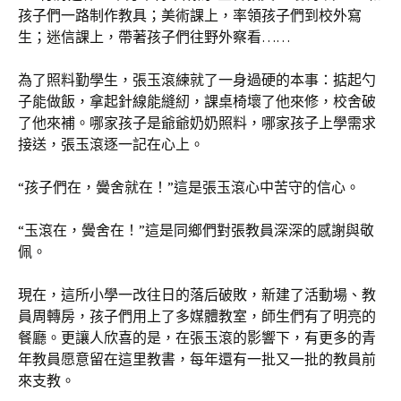
孩子們一路制作教具；美術課上，率領孩子們到校外寫
生；迷信課上，帶著孩子們往野外察看……
為了照料勤學生，張玉滾練就了一身過硬的本事：掂起勺
子能做飯，拿起針線能縫紉，課桌椅壞了他來修，校舍破
了他來補。哪家孩子是爺爺奶奶照料，哪家孩子上學需求
接送，張玉滾逐一記在心上。
“孩子們在，黌舍就在！”這是張玉滾心中苦守的信心。
“玉滾在，黌舍在！”這是同鄉們對張教員深深的感謝與敬
佩。
現在，這所小學一改往日的落后破敗，新建了活動場、教
員周轉房，孩子們用上了多媒體教室，師生們有了明亮的
餐廳。更讓人欣喜的是，在張玉滾的影響下，有更多的青
年教員愿意留在這里教書，每年還有一批又一批的教員前
來支教。