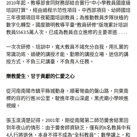
2010年起，教導部會同財務部結合實行“中小學教員國度級
培訓打算”，經由過程示范性項目、中西部項目、幼師國培
三年夜類項目年夜範圍培訓教員；為推動教員步隊扶植的
數字化轉型，國度聰明教導平臺“教員研修”版塊累計培訓
教員5563.5萬人次，已成為教員自立進修的主要渠道……
一次次研修、培訓中，寬大教員不竭充分自我，用扎實的
常識功底、過硬的講授才能、勤懇的講授立場、迷信的講
授方式，不負三尺講臺，不負育人任務。
樂教愛生、甘于貢獻的仁愛之心
從河南南陽市鎮平縣城動身，順著彎曲的盤山路，向東南
標的目的行進30公里，駛進年夜山深處，黑虎廟小學映進
視線。
張玉滾清楚記得，2001年，剛從南陽第二師范黌舍結業回
到年夜山的情形：由于黌舍師資缺乏，僅有的6名教員中有
4人行將退休，本身不得不成為“全科教員”：數學課上，和