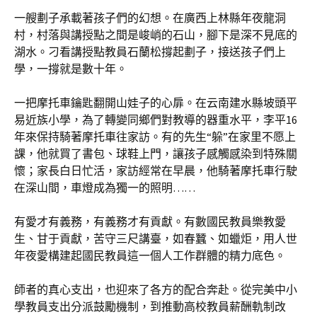
一艘劃子承載著孩子們的幻想。在廣西上林縣年夜龍洞
村，村落與講授點之間是峻峭的石山，腳下是深不見底的
湖水。刁看講授點教員石蘭松撐起劃子，接送孩子們上
學，一撐就是數十年。
一把摩托車鑰匙翻開山娃子的心扉。在云南建水縣坡頭平
易近族小學，為了轉變同鄉們對教導的器重水平，李平16
年來保持騎著摩托車往家訪。有的先生“躲”在家里不愿上
課，他就買了書包、球鞋上門，讓孩子感觸感染到特殊關
懷；家長白日忙活，家訪經常在早晨，他騎著摩托車行駛
在深山間，車燈成為獨一的照明……
有愛才有義務，有義務才有貢獻。有數國民教員樂教愛
生、甘于貢獻，苦守三尺講臺，如春蠶、如蠟炬，用人世
年夜愛構建起國民教員這一個人工作群體的精力底色。
師者的真心支出，也迎來了各方的配合奔赴。從完美中小
學教員支出分派鼓勵機制，到推動高校教員薪酬軌制改