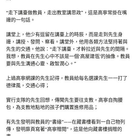
“走下講臺做教員，走出教室講思政”，這是高寧常掛在嘴
邊的一句話。
講堂上，他少有逗留在講臺上的時辰，而是走到先生身
邊，講授、發問、察看。講堂外，他用各類方法堅持著與
先生的交通。他說：“走下講臺，才幹拉近與先生的間隔。
我想，教員在先生心中不該是一個‘高屋建瓴’的抽像。教員
要與先生溝通心靈、啟智潤心。”
上過高寧網課的先生記得，教員給每名選課先生一一打了
德律風，交通心得；
實行支隊的先生回想，傳聞先生要往支教，高寧自掏腰
包，為支教地點地的孩子們購置進修用品；
有先生發明與教員的“書緣”——在藏書樓看到一自己物列
傳，發明扉頁寫著“高寧贈閱”，這是他向藏書樓捐贈的