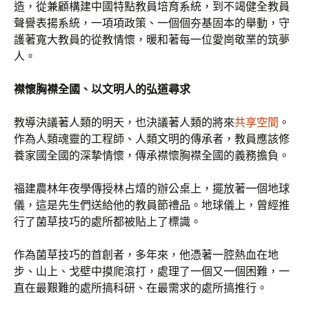
造，從兼顧構建中國特點教員培育系統，到不竭健全教員
聲譽表揚系統，一項項政策、一個個夯基固本的舉動，守
護著寬大教員的從教情懷，暖和著每一位愛崗敬業的筑夢
人。
襟懷胸襟全國、以文明人的弘道尋求
教導決議著人類的明天，也決議著人類的將來
共享空間
。
作為人類魂靈的工程師、人類文明的傳承者，教員應該修
養家國全國的深摯情懷，傳承襟懷胸襟全國的義務擔負。
福建農林年夜學傳授林占熺的辦公桌上，擺放著一個地球
儀，這是先生們送給他的教員節禮品。地球儀上，曾經推
行了菌草技巧的處所都被貼上了標識。
作為菌草技巧的首創者，多年來，他憑著一腔熱血在地
步、山上、戈壁中摸爬滾打，處理了一個又一個困難，一
直在最艱難的處所搞科研、在最需求的處所搞推行。