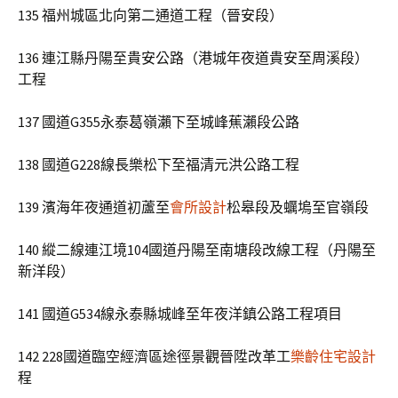
135 福州城區北向第二通道工程（晉安段）
136 連江縣丹陽至貴安公路（港城年夜道貴安至周溪段）
工程
137 國道G355永泰葛嶺瀨下至城峰蕉瀨段公路
138 國道G228線長樂松下至福清元洪公路工程
139 濱海年夜通道初蘆至
會所設計
松皋段及蠣塢至官嶺段
140 縱二線連江境104國道丹陽至南塘段改線工程（丹陽至
新洋段）
141 國道G534線永泰縣城峰至年夜洋鎮公路工程項目
142 228國道臨空經濟區途徑景觀晉陞改革工
樂齡住宅設計
程