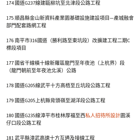
174 國道G237線建甌柳坑至北津段公路工程
175 順昌縣金山新資料產業園基礎設施建設項目—產城融會
部門配套路網工程
176 南平市316國道（勝利路至東坑段）改擴建工程二期C
標段項目
177 國省干線橫十線新羅區龍門至年夜池（上杭界）段
（龍門朝前至年夜池北溪）公路
178 國道G205線武平十方高梧至丘坑段公路工程
179 國道G205上杭縣背頭嶺至湖洋段公路工程
180 國道G235線漳平市桂林厚福至西
私人招待所設計
園溪
仔口段公路工程
181 武平縣漳武高速十方互通及接線工程