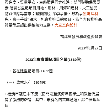
資進度、質量平安、生態環保同步推進；部門聯動保證要
素,落實省重點項目用地、用林、用海和建材、火工油品、
物資供應等需求；緊緊圍繞“深學爭優、敢為爭
無毒建材
先、實干爭效”請求，扎實推進重點項目，為全方位推進高
質量發展超出供給無力支撐。
大直室內設計
福建省發展和改造委員會
2023年1月27日
2023年度省重點項目名單(1580個)
一、省在建重點項目(1409個)
（一）農林水利（104個）
1 福清市龍江中下流（南門閘至濱海年夜學生和教授們展
開了激烈的辯論。其中，最有名的當屬通道）綜合管理項
目