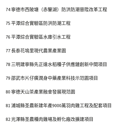
74 寧德市西陂塘（赤鑒湖）防洪防潮晉陞改革工程
75 平潭綜合實驗區防洪防潮工程
76 平潭綜合實驗區水庫引水工程
77 長泰花塢里現代農業產業園
78 三明建寧縣先正達水稻種子供應鏈創新中間項目
79 邵武市片仔癀潤身中藥產業科技示范園項目
80 寧德天山茶產業融會發展現范園
81 浦城縣圣農新建年產9000萬羽肉雞工程及配套項目
82 光澤縣圣農種肉雞場及孵化廠改擴建項目