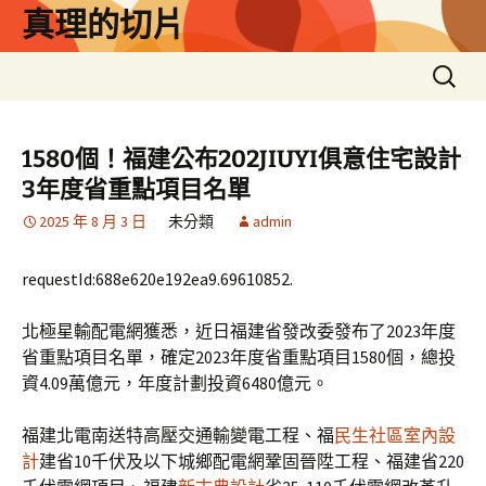
跳
真理的切片
至
主
搜
要
尋
內
關
容
鍵
1580個！福建公布202JIUYI俱意住宅設計
字:
3年度省重點項目名單
2025 年 8 月 3 日
未分類
admin
requestId:688e620e192ea9.69610852.
北極星輸配電網獲悉，近日福建省發改委發布了2023年度
省重點項目名單，確定2023年度省重點項目1580個，總投
資4.09萬億元，年度計劃投資6480億元。
福建北電南送特高壓交通輸變電工程、福
民生社區室內設
計
建省10千伏及以下城鄉配電網鞏固晉陞工程、福建省220