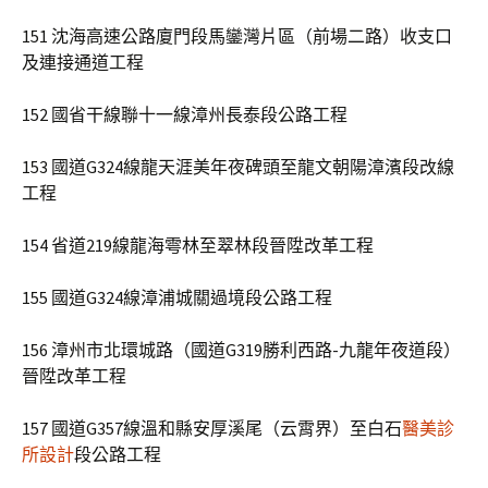
151 沈海高速公路廈門段馬鑾灣片區（前場二路）收支口
及連接通道工程
152 國省干線聯十一線漳州長泰段公路工程
153 國道G324線龍天涯美年夜碑頭至龍文朝陽漳濱段改線
工程
154 省道219線龍海雩林至翠林段晉陞改革工程
155 國道G324線漳浦城關過境段公路工程
156 漳州市北環城路（國道G319勝利西路-九龍年夜道段）
晉陞改革工程
157 國道G357線溫和縣安厚溪尾（云霄界）至白石
醫美診
所設計
段公路工程