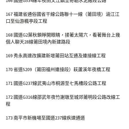
166 國道G534線年夜田文江鎮至奇韜水泥廠段公路
167 福建省通俗國省干線公路聯十一線（莆田境）涵江江
口至仙游楓亭段工程
168 國道G2葉秋鎖睜開眼睛，揉著太陽穴，看著舞台上幾
個人聊天28線莆田境內新建路段
169 秀永高速改擴建新增莆田站互通及連接線工程
170 省道S209（莆田福州連接段）萩蘆溪年夜橋工程
171 國道G237線武夷山市桐源至七馬槽段公路工程
172 國道G316線邵武年夜竹謝墩至城郊莆明段公路改線工
程
173 南平市新機場至國道237線疾速通道