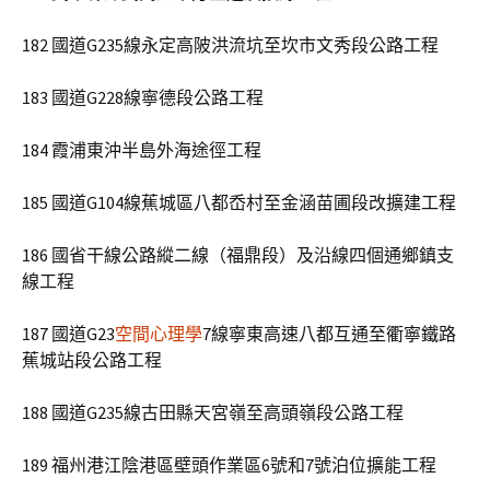
182 國道G235線永定高陂洪流坑至坎市文秀段公路工程
183 國道G228線寧德段公路工程
184 霞浦東沖半島外海途徑工程
185 國道G104線蕉城區八都岙村至金涵苗圃段改擴建工程
186 國省干線公路縱二線（福鼎段）及沿線四個通鄉鎮支
線工程
187 國道G23
空間心理學
7線寧東高速八都互通至衢寧鐵路
蕉城站段公路工程
188 國道G235線古田縣天宮嶺至高頭嶺段公路工程
189 福州港江陰港區壁頭作業區6號和7號泊位擴能工程