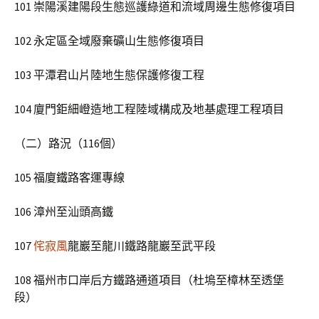
101 崇陽溪建陽段生態巡護綠道和流域周邊生態修復項目
102 永定區全域廢棄礦山生態修復項目
103 平潭君山片陸地生態保護修復工程
104 廈門鉅細嶝造地工程陸域構成及地基處理工程項目
（二）路況（116個）
105 福廈鐵路客運專線
106 漳州至汕頭高鐵
107
侘寂風
龍巖至龍川鐵路龍巖至武平段
108 福州市口岸后方鐵路通道項目（杜塢至樟林至透堡
段）