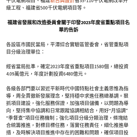
千伏電網項目、福建
新古典設計
省35-110千伏電網改革升
級工程、福建省500千伏電網項目等。
福建省發展和改造委員會關于印發2023年度省重點項目名
單的告訴
各設區市國民當局，平潭綜合實驗區管委會，省管重點項
目分級治理單位：
經省當局批準，確定2023年度省重點項目1580個，總投資
4.09萬億元，年度計劃投資6480億元。
各級各部門要以習近平新時代中國特點社會主義思惟為指
導，周全貫徹新發展理念，堅持穩中求進任務總基調。狠
抓項目建設，強化服務保證，加強項目儲備，以問題為導
向，堅持集中協調和日常跟蹤協調相結合，用好“月協調”
“季督查”項目任務機制；強化項目分級分類治理，條塊結
合統籌推進，對標目標任務，落實任務責任，細化推進舉
措，及時解決項目推進中存在的困難和問題，確保項目投