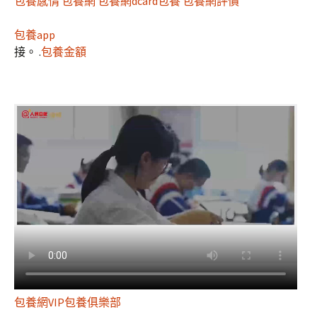
包養感情
包養網
包養網dcard
包養
包養網評價
包養app
接。 .
包養金額
包養網VIP
包養俱樂部