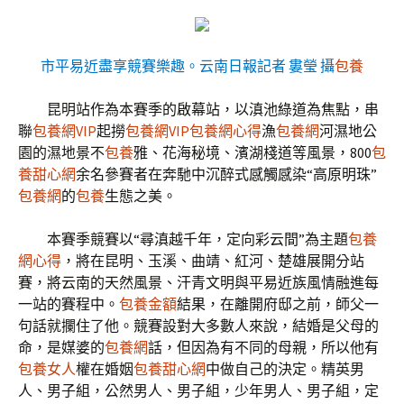
市平易近盡享競賽樂趣。云南日報記者 婁瑩 攝
包養
昆明站作為本賽季的啟幕站，以滇池綠道為焦點，串
聯
包養網VIP
起撈
包養網VIP
包養網心得
漁
包養網
河濕地公
園的濕地景不
包養
雅、花海秘境、濱湖棧道等風景，800
包
養甜心網
余名參賽者在奔馳中沉醉式感觸感染“高原明珠”
包養網
的
包養
生態之美。
本賽季競賽以“尋滇越千年，定向彩云間”為主題
包養
網心得
，將在昆明、玉溪、曲靖、紅河、楚雄展開分站
賽，將云南的天然風景、汗青文明與平易近族風情融進每
一站的賽程中。
包養金額
結果，在離開府邸之前，師父一
句話就攔住了他。競賽設對大多數人來說，結婚是父母的
命，是媒婆的
包養網
話，但因為有不同的母親，所以他有
包養女人
權在婚姻
包養甜心網
中做自己的決定。精英男
人、男子組，公然男人、男子組，少年男人、男子組，定