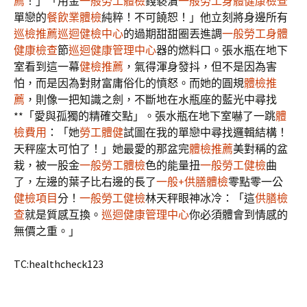
薦
！」「用金
一般勞工體檢
錢褻瀆
一般勞工身體健康檢查
單戀的
餐飲業體檢
純粹！不可饒恕！」他立刻將身邊所有
巡檢推薦
巡迴健檢中心
的過期甜甜圈丟進調
一般勞工身體
健康檢查
節
巡迴健康管理中心
器的燃料口。張水瓶在地下
室看到這一幕
健檢推薦
，氣得渾身發抖，但不是因為害
怕，而是因為對財富庸俗化的憤怒。而她的圓規
體檢推
薦
，則像一把知識之劍，不斷地在水瓶座的藍光中尋找
**「愛與孤獨的精確交點」。張水瓶在地下室嚇了一跳
體
檢費用
：「她
勞工體健
試圖在我的單戀中尋找邏輯結構！
天秤座太可怕了！」她最愛的那盆完
體檢推薦
美對稱的盆
栽，被一股金
一般勞工體檢
色的能量扭
一般勞工健檢
曲
了，左邊的葉子比右邊的長了
一般+供膳體檢
零點零一公
健檢項目
分！
一般勞工健檢
林天秤眼神冰冷：「這
供膳檢
查
就是質感互換。
巡迴健康管理中心
你必須體會到情感的
無價之重。」
TC:healthcheck123