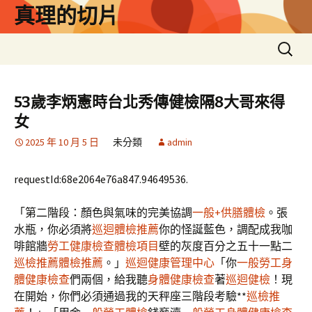
跳
真理的切片
至
主
搜
要
尋
內
關
容
鍵
53歲李炳憲時台北秀傳健檢隔8大哥來得
字:
女
2025 年 10 月 5 日
未分類
admin
requestId:68e2064e76a847.94649536.
「第二階段：顏色與氣味的完美協調
一般+供膳體檢
。張
水瓶，你必須將
巡迴體檢推薦
你的怪誕藍色，調配成我咖
啡館牆
勞工健康檢查
體檢項目
壁的灰度百分之五十一點二
巡檢推薦
體檢推薦
。」
巡迴健康管理中心
「你
一般勞工身
體健康檢查
們兩個，給我聽
身體健康檢查
著
巡迴健檢
！現
在開始，你們必須通過我的天秤座三階段考驗**
巡檢推