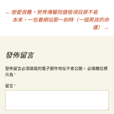
文
←
戀愛很難，熒秀傳醫院健檢項目屏不易
本來，一包養網站那一剎時（一個男孩的命
運）
→
章
導
發佈留言
覽
發佈留言必須填寫的電子郵件地址不會公開。
必填欄位標
示為
*
留言
*