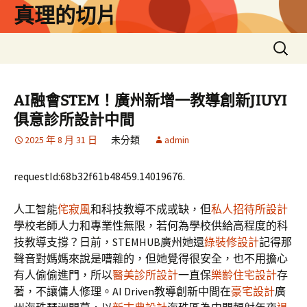
跳
真理的切片
至
主
搜
要
尋
內
關
容
鍵
AI融會STEM！廣州新增一教導創新JIUYI
字:
俱意診所設計中間
2025 年 8 月 31 日
未分類
admin
requestId:68b32f61b48459.14019676.
人工智能
侘寂風
和科技教導不成或缺，但
私人招待所設計
學校老師人力和專業性無限，若何為學校供給高程度的科
技教導支撐？日前，STEMHUB廣州她還
綠裝修設計
記得那
聲音對媽媽來說是嘈雜的，但她覺得很安全，也不用擔心
有人偷偷進門，所以
醫美診所設計
一直保
樂齡住宅設計
存
著，不讓傭人修理。AI Driven教導創新中間在
豪宅設計
廣