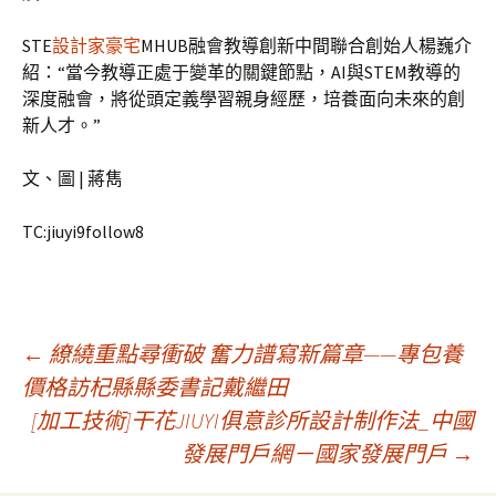
STE
設計家豪宅
MHUB融會教導創新中間聯合創始人楊巍介
紹：“當今教導正處于變革的關鍵節點，AI與STEM教導的
深度融會，將從頭定義學習親身經歷，培養面向未來的創
新人才。”
文、圖 | 蔣雋
TC:jiuyi9follow8
文
←
繚繞重點尋衝破 奮力譜寫新篇章——專包養
價格訪杞縣縣委書記戴繼田
[加工技術]干花JIUYI俱意診所設計制作法_中國
章
發展門戶網－國家發展門戶
→