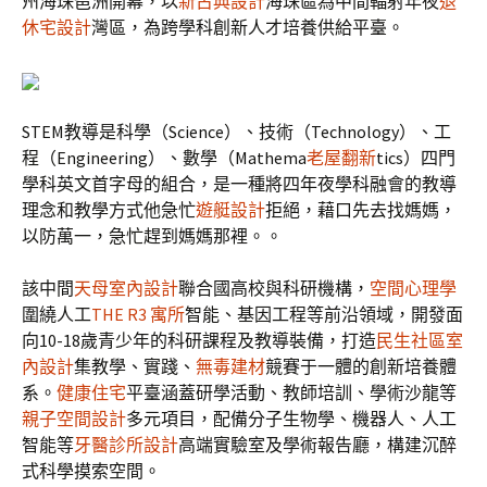
州海珠琶洲開幕，以
新古典設計
海珠區為中間輻射年夜
退
休宅設計
灣區，為跨學科創新人才培養供給平臺。
STEM教導是科學（Science）、技術（Technology）、工
程（Engineering）、數學（Mathema
老屋翻新
tics）四門
學科英文首字母的組合，是一種將四年夜學科融會的教導
理念和教學方式他急忙
遊艇設計
拒絕，藉口先去找媽媽，
以防萬一，急忙趕到媽媽那裡。。
該中間
天母室內設計
聯合國高校與科研機構，
空間心理學
圍繞人工
THE R3 寓所
智能、基因工程等前沿領域，開發面
向10-18歲青少年的科研課程及教導裝備，打造
民生社區室
內設計
集教學、實踐、
無毒建材
競賽于一體的創新培養體
系。
健康住宅
平臺涵蓋研學活動、教師培訓、學術沙龍等
親子空間設計
多元項目，配備分子生物學、機器人、人工
智能等
牙醫診所設計
高端實驗室及學術報告廳，構建沉醉
式科學摸索空間。